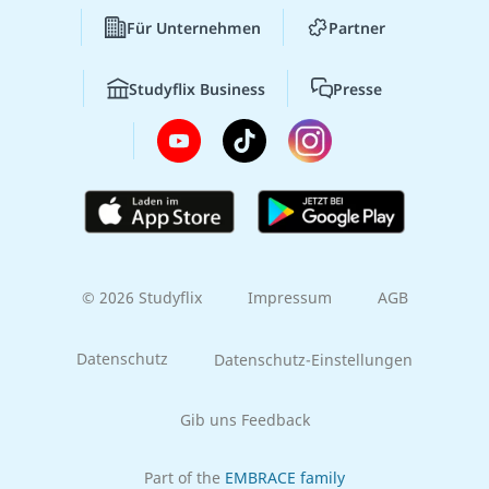
Für Unternehmen
Partner
Studyflix Business
Presse
© 2026 Studyflix
Impressum
AGB
Datenschutz
Datenschutz-Einstellungen
Gib uns Feedback
Part of the
EMBRACE family