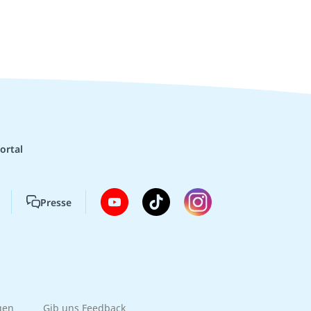
ortal
Presse
gen
Gib uns Feedback