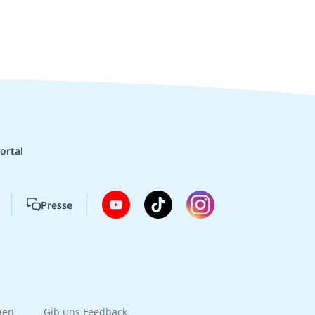
ortal
Presse
gen
Gib uns Feedback