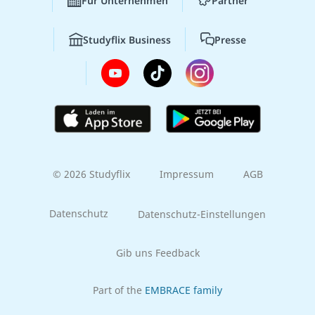
Für Unternehmen
Partner
Studyflix Business
Presse
© 2026 Studyflix
Impressum
AGB
Datenschutz
Datenschutz-Einstellungen
Gib uns Feedback
Part of the
EMBRACE family