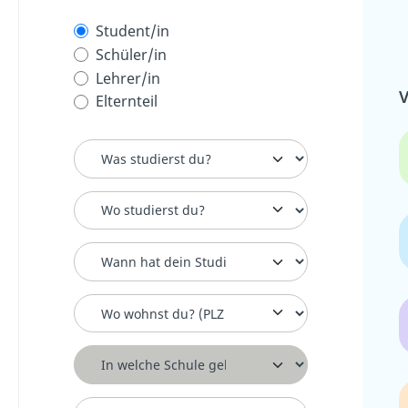
Student/in
Schüler/in
Lehrer/in
V
Elternteil
Studiengang
Universität
Studienbeginn
Postleitzahl für Schüler
Schule
Klasse