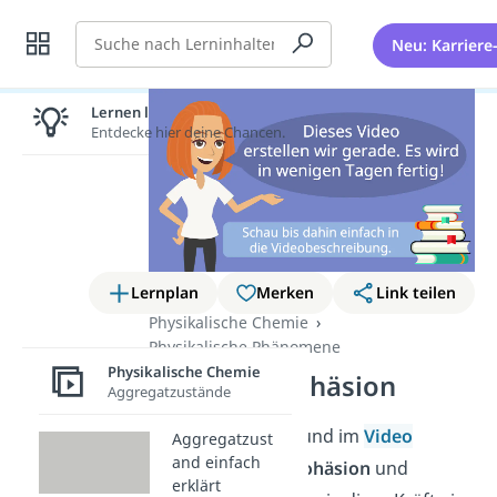
Suche
Neu: Karriere
Lernen lohnt sich!
Entdecke hier deine Chancen.
Lernplan
Merken
Link teilen
Physikalische Chemie
Physikalische Phänomene
Physikalische Chemie
Kohäsion Adhäsion
Aggregatzustände
In diesem Be
itrag und im
Video
Aggregatzust
and einfach
er
fährst du, was
Kohäsion
und
erklärt