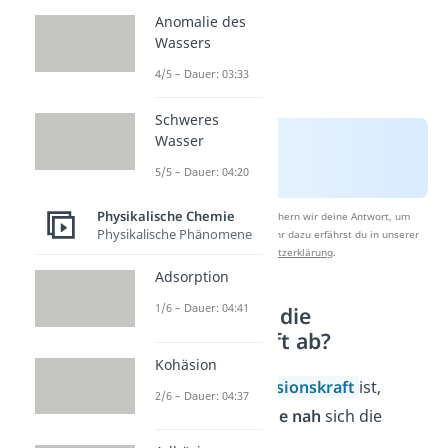
Anomalie des
Wassers
4/5 – Dauer: 03:33
Schweres
Wasser
5/5 – Dauer: 04:20
Physikalische Chemie
Nach Beantwortung speichern wir deine Antwort, um
Physikalische Phänomene
Studyflix zu verbessern. Mehr dazu erfährst du in unserer
Datenschutzerklärung
.
Adsorption
1/6 – Dauer: 04:41
Wovon hängt die
Kohäsionskraft ab?
Kohäsion
Wie
stark
die
Kohäsionskraft
ist,
2/6 – Dauer: 04:37
hängt davon ab,
wie nah
sich die
Teilchen
kommen.