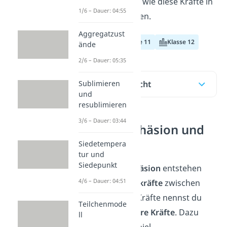
Adhäsion
sind und wie diese Kräfte in
1/6 – Dauer: 04:55
deinem Alltag wirken.
Aggregatzust
Klasse 10
Klasse 11
Klasse 12
ände
2/6 – Dauer: 05:35
Inhaltsübersicht
Sublimieren
und
resublimieren
3/6 – Dauer: 03:44
Was sind Kohäsion und
Adhäsion?
Siedetempera
tur und
Siedepunkt
Kohäsion
und
Adhäsion
entstehen
4/6 – Dauer: 04:51
durch
Anziehungskräfte
zwischen
Molekülen
. Diese Kräfte nennst du
Teilchenmode
zwischenmolekulare Kräfte
. Dazu
ll