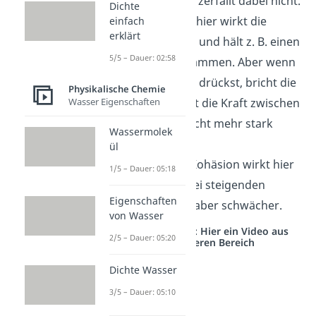
biegen, aber er zerfällt dabei nicht.
Dichte
Kreide
— Auch hier wirkt die
einfach
erklärt
Kohäsionskraft und hält z. B. einen
5/5 – Dauer: 02:58
Kreidestift zusammen. Aber wenn
du stark genug drückst, bricht die
Physikalische Chemie
Wasser Eigenschaften
Kreide. Dann ist die Kraft zwischen
den Teilchen nicht mehr stark
Wassermolek
genug.
ül
Wachs
— Die Kohäsion wirkt hier
1/5 – Dauer: 05:18
ebenso, wird bei steigenden
Eigenschaften
Temperaturen aber schwächer.
von Wasser
Studyflix vernetzt: Hier ein Video aus
2/5 – Dauer: 05:20
einem anderen Bereich
Dichte Wasser
3/5 – Dauer: 05:10