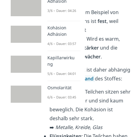
Adhäsion
3/6 – Dauer: 04:26
Das siehst du gut am Beispiel von
Wachs: Kaltes Wachs ist
fest
, weil
Kohäsion
seine Teilchen dicht
Adhäsion
beieinanderliegen
. Wird es warm,
4/6 – Dauer: 03:57
bewegen
sie sich
stärker
und die
Kohäsion wird
schwächer
.
Kapillarwirku
ng
Die Kohäsionskraft ist daher abhängig
5/6 – Dauer: 04:01
vom
Aggregatzustand
des Stoffes:
Osmolarität
Feststoffe:
Die Teilchen sitzen sehr
6/6 – Dauer: 03:45
eng beieinander und sind kaum
beweglich. Die Kohäsion ist
deshalb sehr stark.
➡️
Metalle, Kreide, Glas
Flüssigkeiten:
Die Teilchen haben