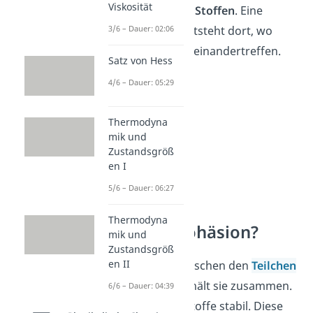
Viskosität
verschiedenen Stoffen
. Eine
Grenzfläche entsteht dort, wo
3/6 – Dauer: 02:06
zwei Stoffe
aufeinandertreffen.
Satz von Hess
4/6 – Dauer: 05:29
Thermodyna
mik und
Zustandsgröß
en I
5/6 – Dauer: 06:27
Thermodyna
Wie wirkt Kohäsion?
mik und
Zustandsgröß
en II
Kohäsion
wirkt zwischen den
Teilchen
eines Stoffes
und hält sie zusammen.
6/6 – Dauer: 04:39
Dadurch bleiben Stoffe stabil. Diese