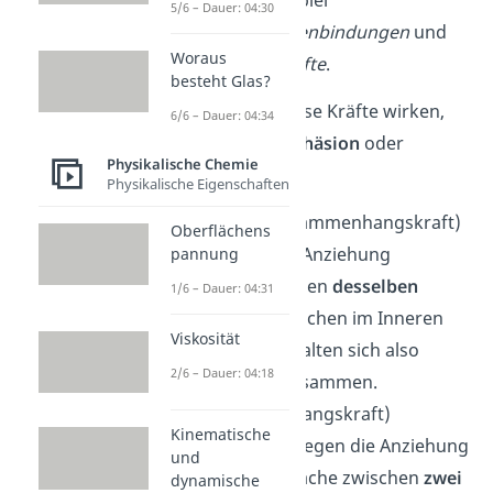
gehören zum Beispiel
5/6 – Dauer: 04:30
Wasserstoffbrückenbindungen
und
Woraus
Van-der-Waals-Kräfte
.
besteht Glas?
Je nachdem
wo
diese Kräfte wirken,
6/6 – Dauer: 04:34
sprichst du von
Kohäsion
oder
Physikalische Chemie
Adhäsion
.
Physikalische Eigenschaften
Kohäsion
(Zusammenhangskraft)
Oberflächens
beschreibt die Anziehung
pannung
zwischen Teilchen
desselben
1/6 – Dauer: 04:31
Stoffes
. Die Teilchen im Inneren
Viskosität
eines Stoffes halten sich also
2/6 – Dauer: 04:18
gegenseitig zusammen.
Adhäsion
(Anhangskraft)
Kinematische
beschreibt dagegen die Anziehung
und
an der Grenzfläche zwischen
zwei
dynamische