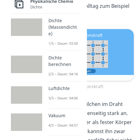
Physikalische Chemie
Kraft siehst du im Alltag zum Beispiel
Dichte
bei:
Dichte
(Massendicht
e)
1/5 – Dauer: 03:50
Dichte
berechnen
2/5 – Dauer: 04:18
Kohäsionskraft
Luftdichte
3/5 – Dauer: 04:06
Draht
— Die Teilchen im Draht
ziehen sich gegenseitig stark an.
Vakuum
Deshalb bleibt er als fester Körper
4/5 – Dauer: 04:57
zusammen. Du kannst ihn zwar