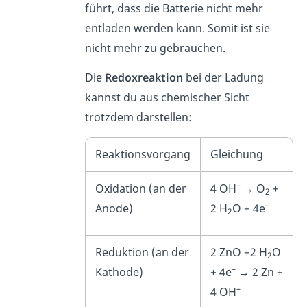
führt, dass die Batterie nicht mehr
entladen werden kann. Somit ist sie
nicht mehr zu gebrauchen.
Die
Redoxreaktion
bei der Ladung
kannst du aus chemischer Sicht
trotzdem darstellen:
Reaktionsvorgang
Gleichung
–
Oxidation (an der
4 OH
→ O
+
2
–
Anode)
2 H
O + 4e
2
Reduktion (an der
2 ZnO +2 H
O
2
–
Kathode)
+ 4e
→ 2 Zn +
–
4 OH