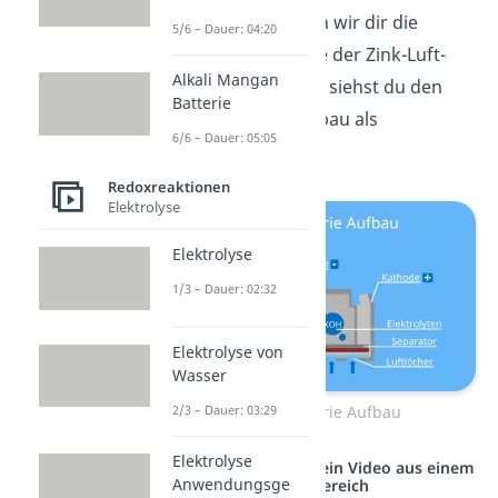
Im Folgenden erklären wir dir die
5/6 – Dauer: 04:20
einzelnen Bestandteile der Zink-Luft-
Alkali Mangan
Batterie genauer. Hier siehst du den
Batterie
Zink-Luft-Batterie Aufbau als
6/6 – Dauer: 05:05
Knopfzelle:
Redoxreaktionen
Elektrolyse
Elektrolyse
1/3 – Dauer: 02:32
Elektrolyse von
Wasser
2/3 – Dauer: 03:29
Zink-Luft-Batterie Aufbau
Elektrolyse
Studyflix vernetzt: Hier ein Video aus einem
Anwendungsge
anderen Bereich