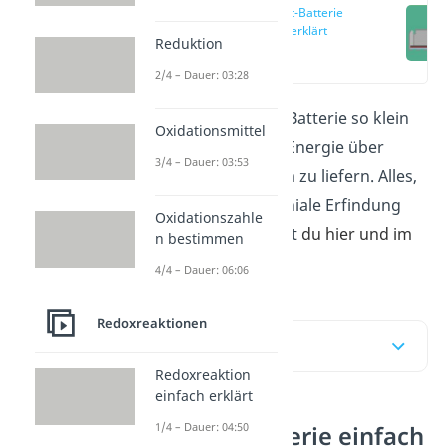
Zink-Luft-Batterie
einfach erklärt
Reduktion
(00:13)
2/4 – Dauer: 03:28
Obwohl die Zink-Luft-Batterie so klein
Oxidationsmittel
ist, schafft sie es, viel Energie über
3/4 – Dauer: 03:53
einen langen Zeitraum zu liefern. Alles,
was du über diese geniale Erfindung
Oxidationszahle
wissen musst, erfährst
du hier und im
n bestimmen
Video
!
4/4 – Dauer: 06:06
Redoxreaktionen
Inhaltsübersicht
Redoxreaktion
einfach erklärt
1/4 – Dauer: 04:50
Zink-Luft-Batterie einfach