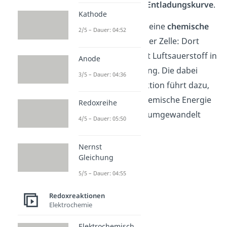
nahezu
waagrechten Entladungskurve
.
Kathode
Sie funktioniert durch eine
chemische
2/5 – Dauer: 04:52
Reaktion
im Inneren der Zelle: Dort
reagiert Zinkmetall mit Luftsauerstoff in
Anode
einer alkalischen Lösung. Die dabei
3/5 – Dauer: 04:36
ablaufende Redoxreaktion führt dazu,
dass frei werdende chemische Energie
Redoxreihe
in elektrische Energie umgewandelt
4/5 – Dauer: 05:50
wird.
Nernst
Gleichung
5/5 – Dauer: 04:55
Redoxreaktionen
Elektrochemie
Elektrochemisch