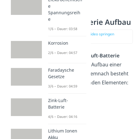
e
Spannungsreih
e
Zink-Luft-Batterie Aufbau
1/6 – Dauer: 03:58
zur Stelle im Video springen
(01:02)
Korrosion
2/6 – Dauer: 04:57
Der
Aufbau der Zink-Luft-Batterie
gleicht dem typischen Aufbau einer
Faradaysche
galvanischen Zelle
. Demnach besteht
Gesetze
die Batterie aus folgenden Elementen:
3/6 – Dauer: 04:59
Anode
Zink-Luft-
Kathode
Batterie
Katalysator
4/6 – Dauer: 04:16
Elektrolyt
Lithium Ionen
Separator
Akku