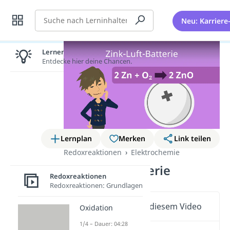
Suche
Neu: Karriere
Lernen lohnt sich!
Entdecke hier deine Chancen.
Lernplan
Merken
Link teilen
Redoxreaktionen
Elektrochemie
Zink-Luft-Batterie
Redoxreaktionen
Redoxreaktionen: Grundlagen
Wichtige Inhalte in diesem Video
Oxidation
1/4 – Dauer: 04:28