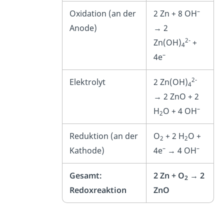
–
Oxidation (an der
2 Zn + 8 OH
Anode)
→ 2
2-
Zn(OH)
+
4
–
4e
2-
Elektrolyt
2 Zn(OH)
4
→ 2 ZnO + 2
–
H
O + 4 OH
2
Reduktion (an der
O
+ 2 H
O +
2
2
–
–
Kathode)
4e
→ 4 OH
Gesamt:
2 Zn + O
→ 2
2
Redoxreaktion
ZnO