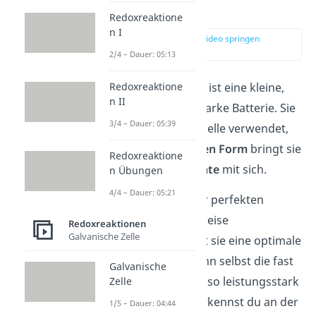
erklärt
Redoxreaktione
n I
zur Stelle im Video springen
(00:13)
2/4 – Dauer: 05:13
Die
Zink-Luft-Batterie
ist eine kleine,
Redoxreaktione
n II
flache und leistungsstarke Batterie. Sie
3/4 – Dauer: 05:39
wird häufig als Knopfzelle verwendet,
denn trotz ihrer
kleinen Form
bringt sie
Redoxreaktione
eine
hohe Energiedichte
mit sich.
n Übungen
4/4 – Dauer: 05:21
Das macht sie zu einer perfekten
Batterie für beispielsweise
Redoxreaktionen
Galvanische Zelle
Hörgeräte
. Dort bietet sie eine optimale
Stromversorgung, denn selbst die fast
Galvanische
leere Batterie ist noch so leistungsstark
Zelle
wie am Anfang. Das erkennst du an der
1/5 – Dauer: 04:44