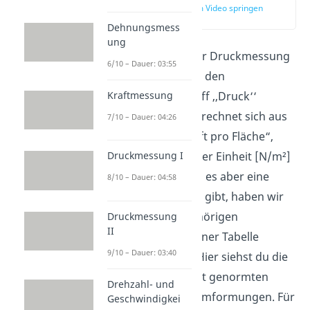
zur Stelle im Video springen
(00:11)
Dehnungsmess
ung
Bevor wir uns mit der Druckmessung
6/10 – Dauer: 03:55
befassen, sollten wir den
Kraftmessung
physikalischen Begriff ‚,Druck‘‘
definieren. Druck berechnet sich aus
7/10 – Dauer: 04:26
dem Verhältnis „Kraft pro Fläche“,
Druckmessung I
kurz F durch A, mit der Einheit [N/m²]
bzw. Pa oder bar. Da es aber eine
8/10 – Dauer: 04:58
Vielzahl an Einheiten gibt, haben wir
dir sie und die zugehörigen
Druckmessung
II
Umrechnungen in einer Tabelle
9/10 – Dauer: 03:40
zusammengefasst. Hier siehst du die
genormten und nicht genormten
Drehzahl- und
Einheiten und ihre Umformungen. Für
Geschwindigkei