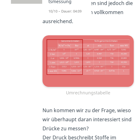
tsmessung
unsere Betrachtungen sind jedoch die
10/10 – Dauer: 04:09
genormten Einheiten vollkommen
ausreichend.
Umrechnungstabelle
Nun kommen wir zu der Frage, wieso
wir überhaupt daran interessiert sind
Drücke zu messen?
Der Druck beschreibt Stoffe im