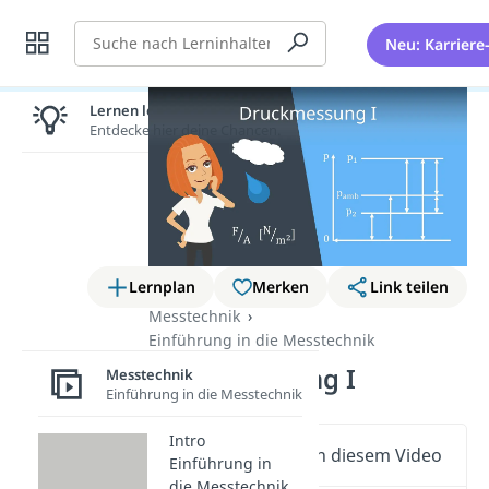
Suche
Neu: Karriere
Lernen lohnt sich!
Entdecke hier deine Chancen.
Lernplan
Merken
Link teilen
Messtechnik
Einführung in die Messtechnik
Druckmessung I
Messtechnik
Einführung in die Messtechnik
Intro
Wichtige Inhalte in diesem Video
Einführung in
die Messtechnik