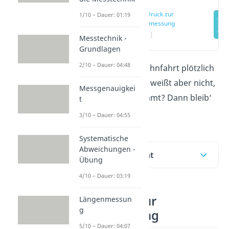
Vom Druck zur
1/10 – Dauer: 01:19
Druckmessung
(00:11)
Messtechnik -
Grundlagen
2/10 – Dauer: 04:48
Du spürst auf der Bahnfahrt plötzlich
Druck in den Ohren, weißt aber nicht,
Messgenauigkei
wie er zustande kommt? Dann bleib‘
t
jetzt dran!
3/10 – Dauer: 04:55
Systematische
Abweichungen -
Inhaltsübersicht
Übung
4/10 – Dauer: 03:19
Vom Druck zur
Längenmessun
g
Druckmessung
5/10 – Dauer: 04:07