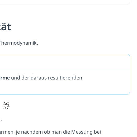
tät
r Thermodynamik.
ärme
und der daraus resultierenden
.
Erwärmen, je nachdem ob man die Messung bei