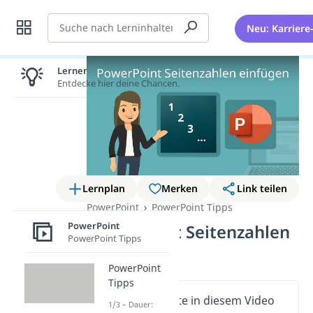
Suche
Neu: Karriere
Lernen lohnt sich!
Entdecke hier deine Chancen.
Lernplan
Merken
Link teilen
PowerPoint
PowerPoint Tipps
PowerPoint
PowerPoint Seitenzahlen
PowerPoint Tipps
einfügen
PowerPoint
Tipps
Wichtige Inhalte in diesem Video
1/3 – Dauer: