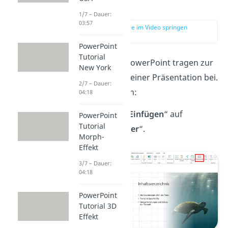
einfügen
1/7 – Dauer:
03:57
zur Stelle im Video springen
(00:15)
PowerPoint
Tutorial
Seitenzahlen
in PowerPoint tragen zur
New York
Übersichtlichkeit einer Präsentation bei.
2/7 – Dauer:
So
fügst
du sie ein:
04:18
Klicke unter „
Einfügen
“ auf
PowerPoint
Tutorial
„
Foliennummer
“.
Morph-
Effekt
3/7 – Dauer:
04:18
PowerPoint
Tutorial 3D
Effekt