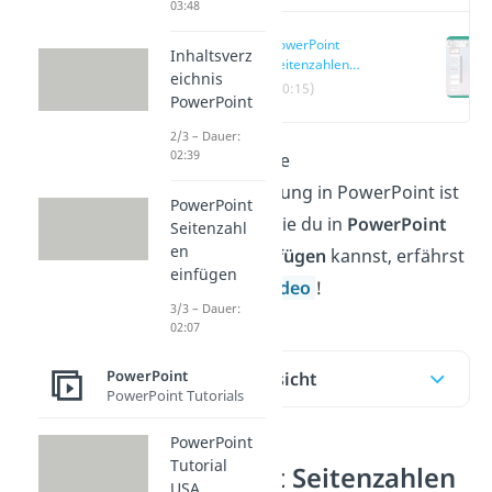
03:48
PowerPoint
Inhaltsverz
Seitenzahlen
eichnis
einfügen
(00:15)
PowerPoint
2/3 – Dauer:
02:39
Eine automatische
Foliennummerierung in PowerPoint ist
PowerPoint
schnell erstellt. Wie du in
PowerPoint
Seitenzahl
en
Seitenzahlen einfügen
kannst, erfährst
einfügen
du h
ier und im
Video
!
3/3 – Dauer:
02:07
PowerPoint
Inhaltsübersicht
PowerPoint Tutorials
PowerPoint
Tutorial
PowerPoint Seitenzahlen
USA