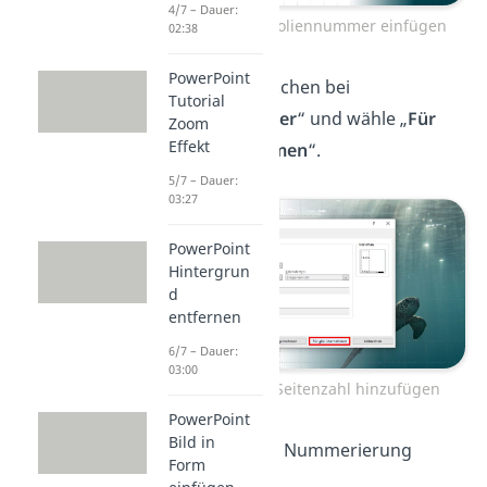
4/7 – Dauer:
PowerPoint Foliennummer einfügen
02:38
PowerPoint
Setze das Häkchen bei
Tutorial
„
Foliennummer
“ und wähle „
Für
Zoom
Effekt
alle übernehmen
“.
5/7 – Dauer:
03:27
PowerPoint
Hintergrun
d
entfernen
6/7 – Dauer:
03:00
PowerPoint Seitenzahl hinzufügen
PowerPoint
Bild in
Jetzt siehst du die Nummerierung
Form
unten rechts
.