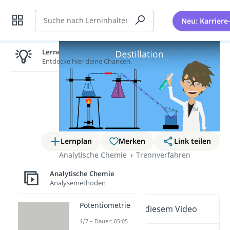
Suche
Neu: Karriere
Lernen lohnt sich!
Entdecke hier deine Chancen.
Lernplan
Merken
Link teilen
Analytische Chemie
Trennverfahren
Destillation
Analytische Chemie
Analysemethoden
Potentiometrie
Wichtige Inhalte in diesem Video
1/7 – Dauer: 05:05