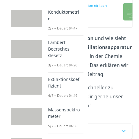
Destillation einfach
erklärt
Konduktometri
(00:14)
e
2/7 – Dauer: 04:47
Was ist eine
Destillation
und wie sieht
Lambert
der Aufbau einer
Destillationsapparatur
Beersches
Gesetz
aus? Warum musst du in der Chemie
eigentlich destillieren? Das erklären wir
3/7 – Dauer: 04:20
dir in dem folgenden Beitrag.
Extinktionskoef
fizient
Um das Thema noch schneller zu
4/7 – Dauer: 04:49
verstehen, kannst du dir gerne unser
Video
dazu anschauen!
Massenspektro
meter
5/7 – Dauer: 04:56
Inhaltsübersicht