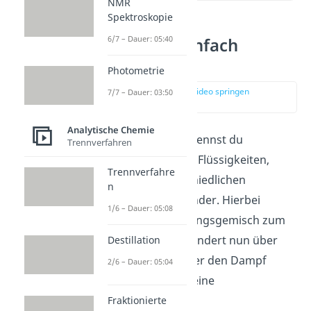
NMR
Spektroskopie
6/7 – Dauer: 05:40
Destillation einfach
erklärt
Photometrie
zur Stelle im Video springen
7/7 – Dauer: 03:50
(00:14)
Analytische Chemie
Mit der
Destillation
trennst du
Trennverfahren
Stoffgemische
, meist Flüssigkeiten,
Trennverfahre
anhand ihrer unterschiedlichen
n
Siedepunkte
voneinander. Hierbei
1/6 – Dauer: 05:08
bringst du dein Ausgangsgemisch zum
Sieden. Der Dampf wandert nun über
Destillation
einen
Kondensator
, der den Dampf
2/6 – Dauer: 05:04
wieder verflüssigt, in eine
Destilliervorlage
.
Fraktionierte