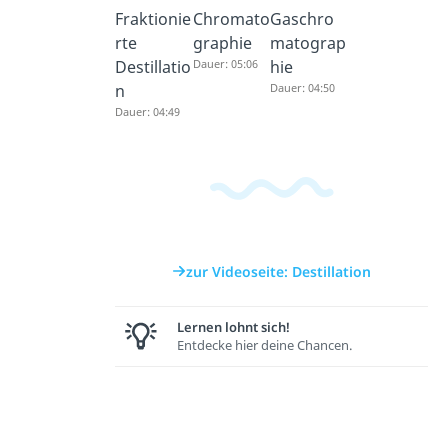
Fraktionie
Chromato
Gaschro
rte
graphie
matograp
Destillatio
Dauer: 05:06
hie
n
Dauer: 04:50
Dauer: 04:49
zur Videoseite: Destillation
Lernen lohnt sich!
Entdecke hier deine Chancen.