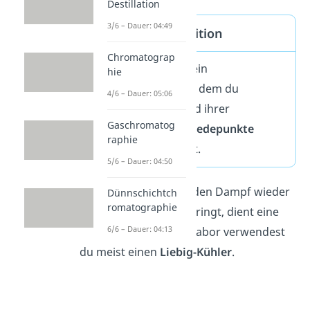
Destillation
3/6 – Dauer: 04:49
Destillation Definition
Chromatograp
Die
Destillation
ist ein
hie
Trennverfahren
, mit dem du
4/6 – Dauer: 05:06
Flüssigkeiten anhand ihrer
Gaschromatog
unterschiedlichen
Siedepunkte
raphie
voneinander trennst.
5/6 – Dauer: 04:50
Als Kondensator, der den Dampf wieder
Dünnschichtch
romatographie
in die flüssige Phase bringt, dient eine
6/6 – Dauer: 04:13
Kühlvorrichtung
. Im Labor verwendest
du meist einen
Liebig-Kühler
.