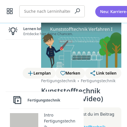
Suche
Neu: Karriere
Lernen lohnt sich!
Entdecke hier deine Chancen.
Lernplan
Merken
Link teilen
Fertigungstechnik
Fertigungstechnik
Kunststofftechnik
Verfahren I (Video)
Fertigungstechnik
Weitere Infos erhältst du im Beitrag
Intro
zum Video
Fertigungstechn
ik
zum Beitrag: Kunststofftechnik -