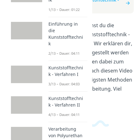
Verfahren I
1/13 – Dauer: 01:22
Einführung in
In diesem Video lernst du die
die
Grundlagen der Kunststofftechnik -
Kunststofftechni
Verfahren I kennen. Wir erklären dir,
k
wie Kunststoffe hergestellt werden
2/13 – Dauer: 04:11
und welche Verfahren dabei zum
Kunststofftechni
Einsatz kommen. Nach diesem Video
k - Verfahren I
kennst du die wichtigsten Methoden
3/13 – Dauer: 04:03
der Kunststoffverarbeitung. Viel
Spaß beim Lernen!
Kunststofftechni
k - Verfahren II
4/13 – Dauer: 04:11
Verarbeitung
von Polyurethan