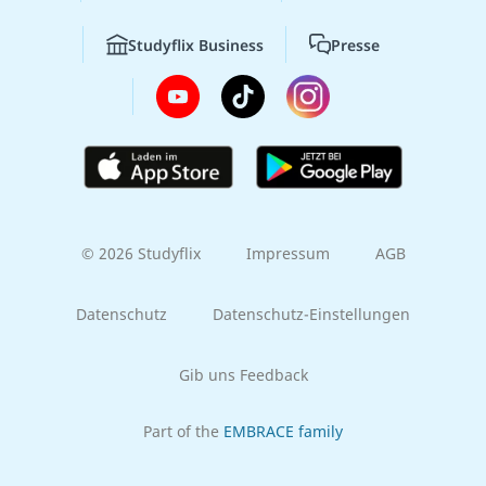
Studyflix Business
Presse
© 2026 Studyflix
Impressum
AGB
Datenschutz
Datenschutz-Einstellungen
Gib uns Feedback
Part of the
EMBRACE family