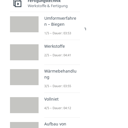
Fertigungstechnik
Additive Fertigung
Werkstoffe & Fertigung
Dauer: 05:25
Extruder
Umformverfahre
Dauer: 05:07
n – Biegen
Fertigungsverfahren
1/5 – Dauer: 03:53
Dauer: 04:26
Werkstoffe
2/5 – Dauer: 04:41
Wärmebehandlu
ng
3/5 – Dauer: 03:55
Vollniet
4/5 – Dauer: 04:12
Aufbau von