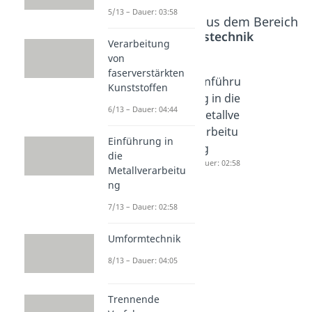
5/13 – Dauer: 03:58
Beliebte Inhalte aus dem Bereich
Fertigungstechnik
Verarbeitung
von
faserverstärkten
Verarbei
Verarbei
Einführu
Kunststoffen
tung
tung
ng in die
6/13 – Dauer: 04:44
von
von
Metallve
Polyuret
faserver
rarbeitu
Einführung in
han
stärkten
ng
die
Dauer: 03:58
Kunstst
Dauer: 02:58
Metallverarbeitu
offen
ng
Dauer: 04:44
7/13 – Dauer: 02:58
Umformtechnik
8/13 – Dauer: 04:05
Trennende