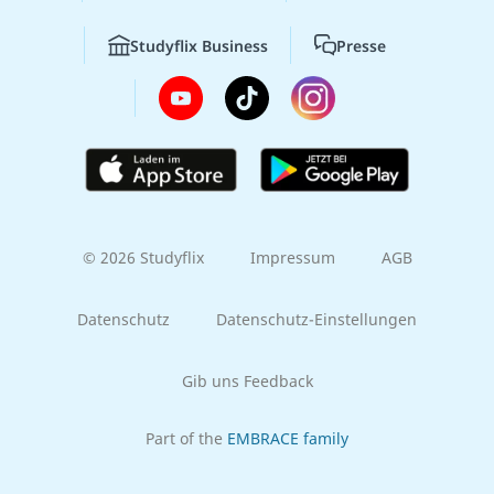
Studyflix Business
Presse
© 2026 Studyflix
Impressum
AGB
Datenschutz
Datenschutz-Einstellungen
Gib uns Feedback
Part of the
EMBRACE family