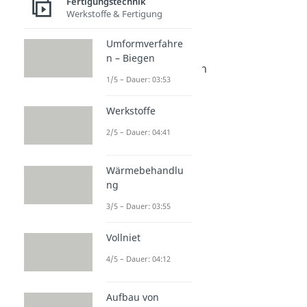
Fertigungstechnik
Additive Fertigung
Werkstoffe & Fertigung
Dauer: 05:25
Extruder
Umformverfahre
Dauer: 05:07
n – Biegen
Fertigungsverfahren
1/5 – Dauer: 03:53
Dauer: 04:26
Werkstoffe
2/5 – Dauer: 04:41
Wärmebehandlu
ng
3/5 – Dauer: 03:55
Vollniet
4/5 – Dauer: 04:12
Aufbau von