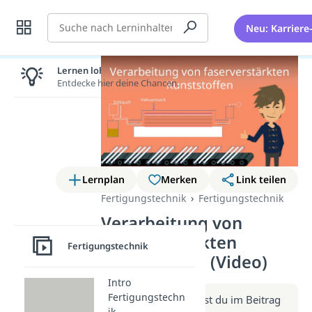
Suche
Neu: Karriere
Lernen lohnt sich!
Entdecke hier deine Chancen.
Lernplan
Merken
Link teilen
Fertigungstechnik
Fertigungstechnik
Verarbeitung von
faserverstärkten
Fertigungstechnik
Kunststoffen (Video)
Intro
Fertigungstechn
Weitere Infos erhältst du im Beitrag
ik