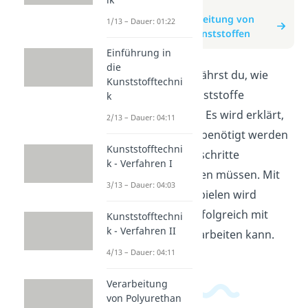
zum Video
zum Beitrag: Verarbeitung von
1/13 – Dauer: 01:22
faserverstärkten Kunststoffen
Einführung in
die
In diesem Video erfährst du, wie
Kunststofftechni
faserverstärkte Kunststoffe
k
verarbeitet werden. Es wird erklärt,
2/13 – Dauer: 04:11
welche Materialien benötigt werden
Kunststofftechni
und welche Arbeitsschritte
k - Verfahren I
durchgeführt werden müssen. Mit
3/13 – Dauer: 04:03
anschaulichen Beispielen wird
gezeigt, wie man erfolgreich mit
Kunststofftechni
k - Verfahren II
diesen Materialien arbeiten kann.
4/13 – Dauer: 04:11
Verarbeitung
von Polyurethan