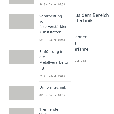
5/13 – Dauer: 03:58
Beliebte Inhalte aus dem Bereich
Verarbeitung
Fertigungstechnik
von
faserverstärkten
Kunststoffen
Einführu
Umform
Trennen
6/13 – Dauer: 04:44
ng in die
technik
de
Metallve
Dauer: 04:05
Verfahre
Einführung in
rarbeitu
n
die
ng
Dauer: 04:11
Metallverarbeitu
Dauer: 02:58
ng
7/13 – Dauer: 02:58
Umformtechnik
8/13 – Dauer: 04:05
Trennende