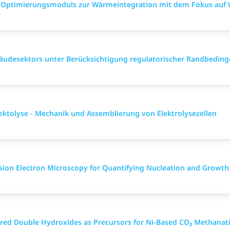
 Optimierungsmoduls zur Wärmeintegration mit dem Fokus auf W
bäudesektors unter Berücksichtigung regulatorischer Randbedin
lektolyse - Mechanik und Assemblierung von Elektrolysezellen
ssion Electron Microscopy for Quantifying Nucleation and Growth
yered Double Hydroxides as Precursors for Ni-Based CO₂ Methanat