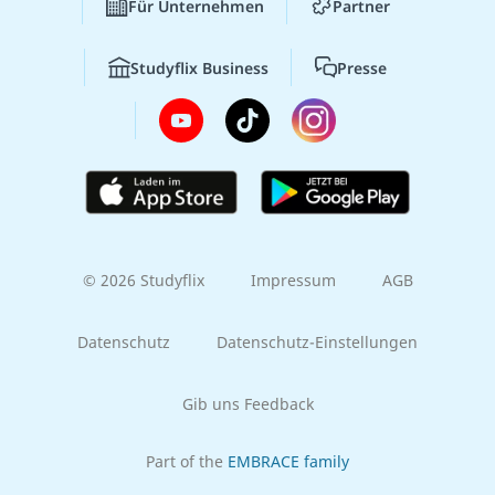
Für Unternehmen
Partner
Studyflix Business
Presse
© 2026 Studyflix
Impressum
AGB
Datenschutz
Datenschutz-Einstellungen
Gib uns Feedback
Part of the
EMBRACE family