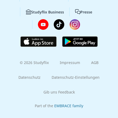
Studyflix Business
Presse
© 2026 Studyflix
Impressum
AGB
Datenschutz
Datenschutz-Einstellungen
Gib uns Feedback
Part of the
EMBRACE family