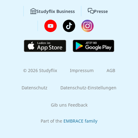
Studyflix Business
Presse
© 2026 Studyflix
Impressum
AGB
Datenschutz
Datenschutz-Einstellungen
Gib uns Feedback
Part of the
EMBRACE family