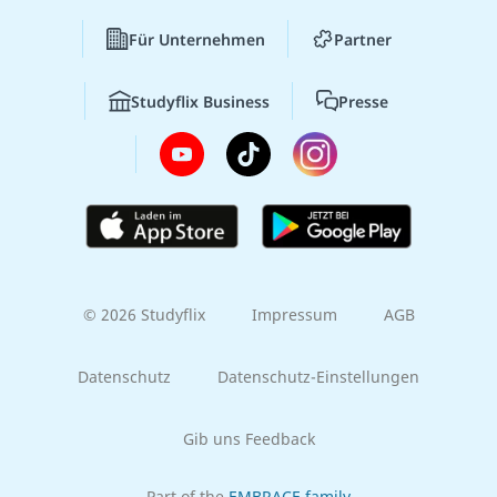
Für Unternehmen
Partner
Studyflix Business
Presse
© 2026 Studyflix
Impressum
AGB
Datenschutz
Datenschutz-Einstellungen
Gib uns Feedback
Part of the
EMBRACE family