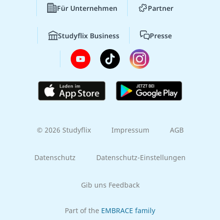
Für Unternehmen
Partner
Studyflix Business
Presse
© 2026 Studyflix
Impressum
AGB
Datenschutz
Datenschutz-Einstellungen
Gib uns Feedback
Part of the
EMBRACE family