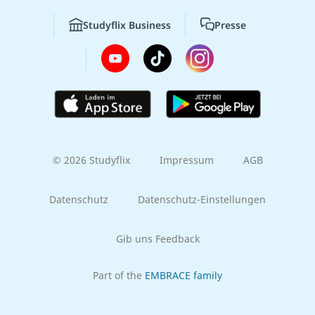
Studyflix Business
Presse
© 2026 Studyflix
Impressum
AGB
Datenschutz
Datenschutz-Einstellungen
Gib uns Feedback
Part of the
EMBRACE family