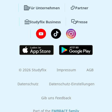
Für Unternehmen
Partner
Studyflix Business
Presse
© 2026 Studyflix
Impressum
AGB
Datenschutz
Datenschutz-Einstellungen
Gib uns Feedback
Part of the
EMBRACE family