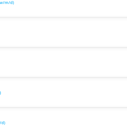
(w/m/d)
)
/d)