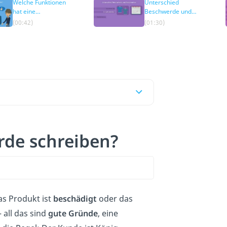
Welche Funktionen
Unterschied
hat eine
Beschwerde und
Beschwerde?
Reklamation
(00:42)
(01:30)
de schreiben?
as Produkt ist
beschädigt
oder das
 all das sind
gute Gründe
, eine