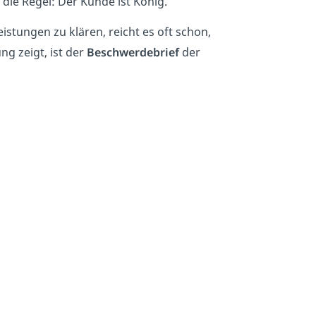
 die Regel: Der Kunde ist König.
stungen zu klären, reicht es oft schon,
g zeigt, ist der
Beschwerdebrief
der