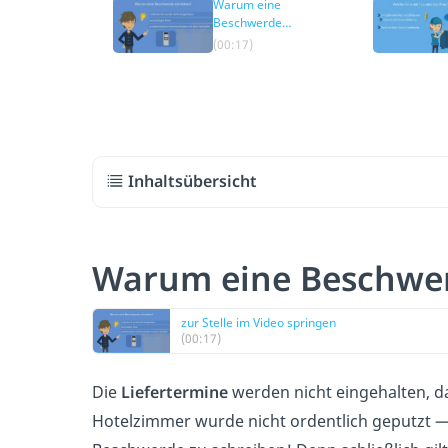
Warum eine
Beschwerde
schreiben?
(00:17)
Inhaltsübersicht
Warum eine Beschwer
zur Stelle im Video springen
(00:17)
Die
Liefertermine
werden nicht eingehalten, d
Hotelzimmer wurde nicht ordentlich geputzt —