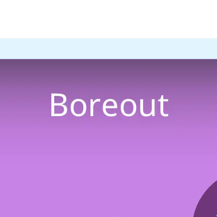
nnen dich im Job krank machen. Hier und im
Video
erfährs