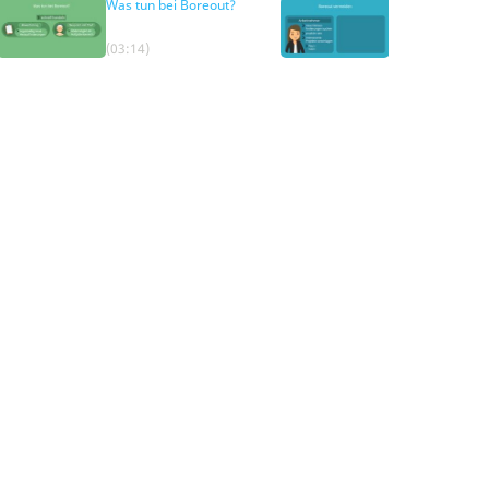
Was tun bei Boreout?
Boreout vermei
(03:14)
(04:03)