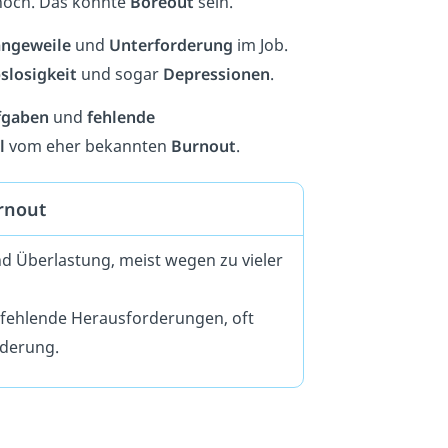
 noch. Das könnte
Boreout
sein.
angeweile
und
Unterforderung
im Job.
slosigkeit
und sogar
Depressionen
.
fgaben
und
fehlende
l
vom eher bekannten
Burnout
.
rnout
nd Überlastung, meist wegen zu vieler
 fehlende Herausforderungen, oft
derung.