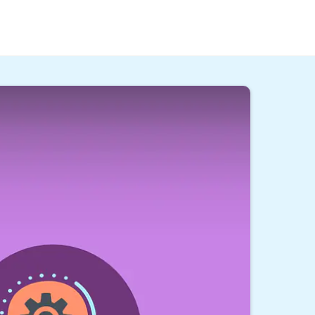
t du, was
Boreout
ist und was du dagegen tun