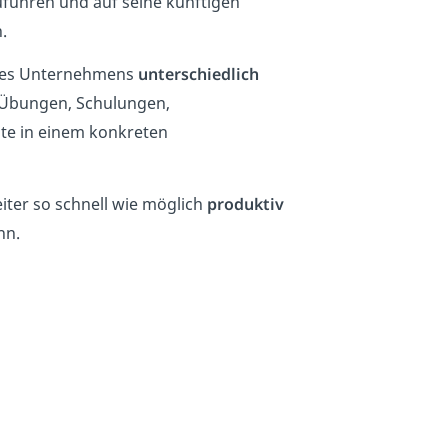
führen und auf seine künftigen
.
 des Unternehmens
unterschiedlich
 Übungen, Schulungen,
lte in einem konkreten
eiter so schnell wie möglich
produktiv
nn.