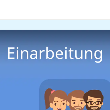
den Mitarbeiter, als auch für das Unternehmen. Alles, was d
hrst du hier im Beitrag und im
Video
.