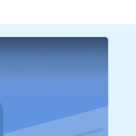
u wissen musst, damit die
Einarbeitung
eines