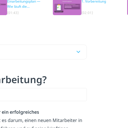
Einarbeitungsplan —
1. Vorbereitung
Wie läuft die
Einarbeitung ab?
(01:43)
(02:01)
arbeitung?
 ein erfolgreiches
t es darum, einen neuen Mitarbeiter in