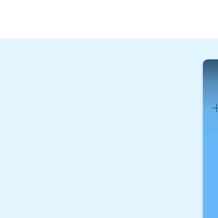
Karr
W