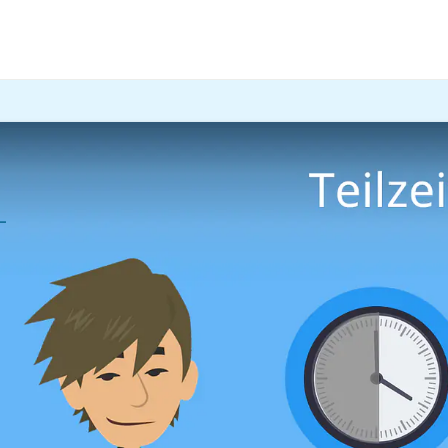
ieretipps
Arbeitsmodelle
ie viele Stunden sind Teilzei
Lernplan