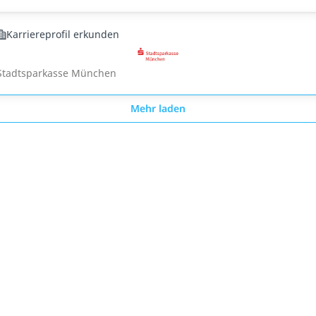
Karriereprofil erkunden
Stadtsparkasse München
Mehr laden