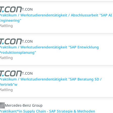
T.CON
Praktikum / Werkstudierendentätigkeit / Abschlussarbeit "SAP AI
Engineering"
Plattling
T.CON
Praktikum / Werkstudierendentätigkeit "SAP Entwicklung
Produktionsplanung"
Plattling
T.CON
Praktikum / Werkstudierendentätigkeit "SAP Beratung SD /
Vertrieb"w
Plattling
Mercedes-Benz Group
Praktikant*in Supply Chain - SAP Strategie & Methoden