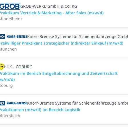
GROB-WERKE GmbH & Co. KG
Praktikum Vertrieb & Marketing - After Sales (m/w/d)
Mindelheim
Knorr-Bremse Systeme für Schienenfahrzeuge Gmb
Freiwilliger Praktikant strategischer Indirekter Einkauf (m/w/d)
München
HUK - COBURG
Praktikum im Bereich Entgeltabrechnung und Zeitwirtschaft
(w/m/d)
Coburg
Knorr-Bremse Systeme für Schienenfahrzeuge Gmb
Praktikanten (m/w/d) im Bereich Logistik
Aldersbach