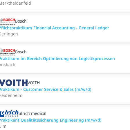
Marktheidenfeld
Bosch
Pflichtpraktikum Financial Accounting - General Ledger
Gerlingen
Bosch
Praktikum im Bereich Optimierung von Logistikprozessen
Ansbach
VOITH
Praktikum - Customer Service & Sales (m/w/d)
Heidenheim
ulrich medical
Praktikant Qualitätssicherung Engineering (m/w/d)
Ulm