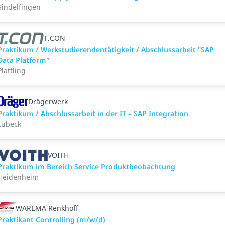
Sindelfingen
T.CON
Praktikum / Werkstudierendentätigkeit / Abschlussarbeit "SAP
Data Platform"
Plattling
Drägerwerk
Praktikum / Abschlussarbeit in der IT – SAP Integration
Lübeck
VOITH
Praktikum im Bereich Service Produktbeobachtung
Heidenheim
WAREMA Renkhoff
Praktikant Controlling (m/w/d)