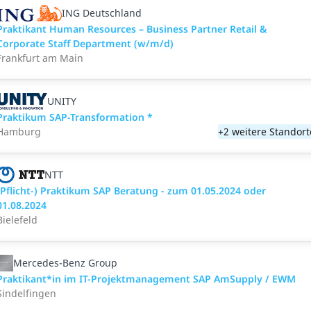
ING Deutschland
Praktikant Human Resources – Business Partner Retail &
Corporate Staff Department (w/m/d)
Frankfurt am Main
UNITY
Praktikum SAP-Transformation *
Hamburg
+2 weitere Standort
NTT
(Pflicht-) Praktikum SAP Beratung - zum 01.05.2024 oder
01.08.2024
Bielefeld
Mercedes-Benz Group
Praktikant*in im IT-Projektmanagement SAP AmSupply / EWM
Sindelfingen