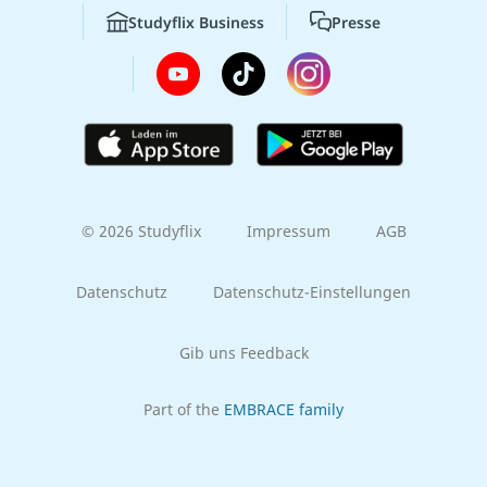
Studyflix Business
Presse
© 2026 Studyflix
Impressum
AGB
Datenschutz
Datenschutz-Einstellungen
Gib uns Feedback
Part of the
EMBRACE family