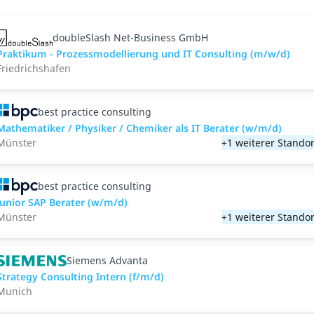
doubleSlash Net-Business GmbH
Praktikum - Prozessmodellierung und IT Consulting (m/w/d)
Friedrichshafen
best practice consulting
Mathematiker / Physiker / Chemiker als IT Berater (w/m/d)
Münster
+1 weiterer Standor
best practice consulting
Junior SAP Berater (w/m/d)
Münster
+1 weiterer Standor
Siemens Advanta
Strategy Consulting Intern (f/m/d)
Munich