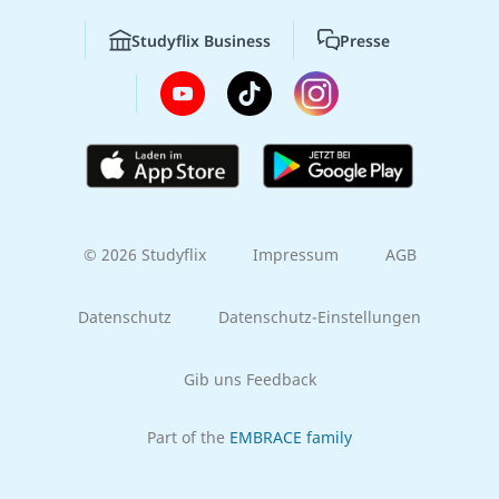
Studyflix Business
Presse
© 2026 Studyflix
Impressum
AGB
Datenschutz
Datenschutz-Einstellungen
Gib uns Feedback
Part of the
EMBRACE family