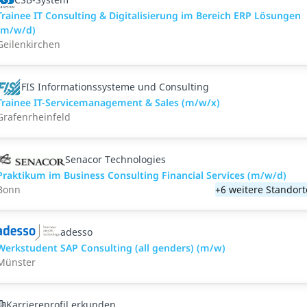
Trainee IT Consulting & Digitalisierung im Bereich ERP Lösungen
(m/w/d)
Geilenkirchen
FIS Informationssysteme und Consulting
Trainee IT-Servicemanagement & Sales (m/w/x)
Grafenrheinfeld
Senacor Technologies
Praktikum im Business Consulting Financial Services (m/w/d)
Bonn
+6 weitere Standort
adesso
Werkstudent SAP Consulting (all genders) (m/w)
Münster
Karriereprofil erkunden