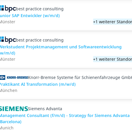
best practice consulting
Junior SAP Entwickler (w/m/d)
Münster
+1 weiterer Standor
best practice consulting
Werkstudent Projektmanagement und Softwareentwicklung
(w/m/d)
Münster
+1 weiterer Standor
Knorr-Bremse Systeme für Schienenfahrzeuge Gmb
Praktikant AI Transformation (m/w/d)
München
Siemens Advanta
Management Consultant (f/m/d) - Strategy for Siemens Advanta
(Barcelona)
Munich