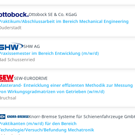
Ottobock SE & Co. KGaG
Praktikum/Abschlussarbeit im Bereich Mechanical Engineering
Duderstadt
SHW AG
Praxissemester im Bereich Entwicklung (m/w/d)
Bad Schussenried
SEW-EURODRIVE
Masterand- Entwicklung einer effizienten Methodik zur Messung
von Wirkungsgradmatrizen von Getrieben (w/m/d)
Bruchsal
Knorr-Bremse Systeme für Schienenfahrzeuge Gmb
Praktikanten (m/w/d) für den Bereich
Technologie/Versuch/Befundung Mechatronik