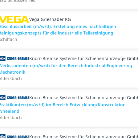
Bad Schussenried
Vega Grieshaber KG
Abschlussarbeit (m/w/d): Erstellung eines nachhaltigen
Reinigungskonzepts für die industrielle Teilereinigung
Schiltach
Knorr-Bremse Systeme für Schienenfahrzeuge Gmb
Werkstudenten (m/w/d) für den Bereich Industrial Engineering
Mechatronik
Aldersbach
Knorr-Bremse Systeme für Schienenfahrzeuge Gmb
Praktikanten (m/w/d) im Bereich Entwicklung/Konstruktion
Wheelend
Aldersbach
Knorr-Bremse Systeme für Schienenfahrzeuge Gmb