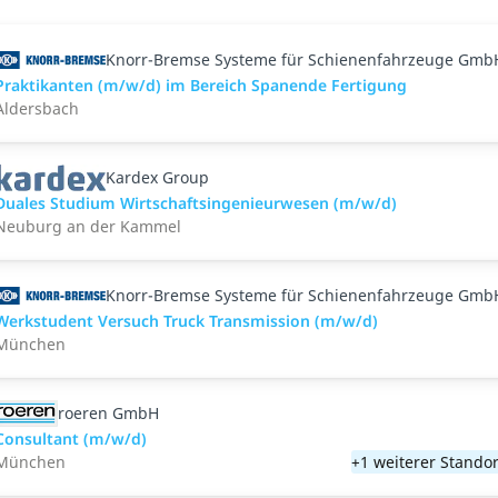
Knorr-Bremse Systeme für Schienenfahrzeuge Gmb
Praktikanten (m/w/d) im Bereich Spanende Fertigung
Aldersbach
Kardex Group
Duales Studium Wirtschaftsingenieurwesen (m/w/d)
Neuburg an der Kammel
Knorr-Bremse Systeme für Schienenfahrzeuge Gmb
Werkstudent Versuch Truck Transmission (m/w/d)
München
roeren GmbH
Consultant (m/w/d)
München
+1 weiterer Standor