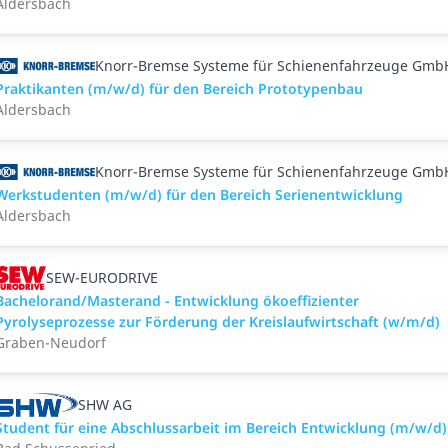
Aldersbach
Knorr-Bremse Systeme für Schienenfahrzeuge Gmb
Praktikanten (m/w/d) für den Bereich Prototypenbau
Aldersbach
Knorr-Bremse Systeme für Schienenfahrzeuge Gmb
Werkstudenten (m/w/d) für den Bereich Serienentwicklung
Aldersbach
SEW-EURODRIVE
Bachelorand/Masterand - Entwicklung ökoeffizienter
Pyrolyseprozesse zur Förderung der Kreislaufwirtschaft (w/m/d)
Graben-Neudorf
SHW AG
Student für eine Abschlussarbeit im Bereich Entwicklung (m/w/d)