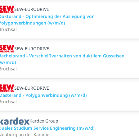
SEW-EURODRIVE
Doktorand - Optimierung der Auslegung von
Polygonverbindungen (w/m/d)
Bruchsal
SEW-EURODRIVE
Bachelorand - Verschleißverhalten von duktilem Gusseisen
(w/m/d)
Bruchsal
SEW-EURODRIVE
Masterand - Polygonverbindung (w/m/d)
Bruchsal
Kardex Group
Duales Studium Service Engineering (m/w/d)
Neuburg an der Kammel