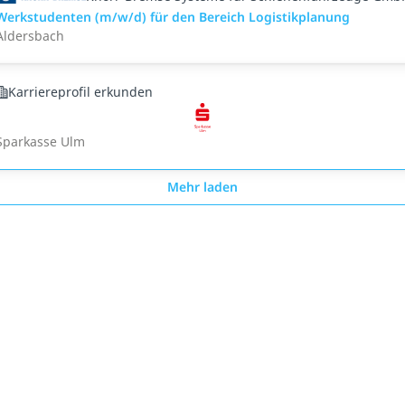
Werkstudenten (m/w/d) für den Bereich Logistikplanung
Aldersbach
Karriereprofil erkunden
Sparkasse Ulm
Mehr laden