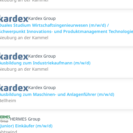
Kardex Group
Duales Studium Wirtschaftsingenieurwesen (m/w/d) /
Schwerpunkt Innovations- und Produktmanagement Technologi
Neuburg an der Kammel
Kardex Group
Ausbildung zum Industriekaufmann (m/w/d)
Neuburg an der Kammel
Kardex Group
Ausbildung zum Maschinen- und Anlagenführer (m/w/d)
Bellheim
HERMES Group
(Junior) Einkäufer (m/w/d)
Abtswind