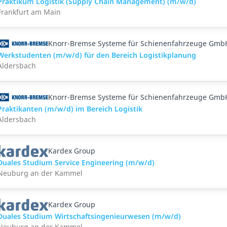
Praktikum Logistik (Supply Chain Management) (m/w/d)
Frankfurt am Main
Knorr-Bremse Systeme für Schienenfahrzeuge Gmb
Werkstudenten (m/w/d) für den Bereich Logistikplanung
Aldersbach
Knorr-Bremse Systeme für Schienenfahrzeuge Gmb
Praktikanten (m/w/d) im Bereich Logistik
Aldersbach
Kardex Group
Duales Studium Service Engineering (m/w/d)
Neuburg an der Kammel
Kardex Group
Duales Studium Wirtschaftsingenieurwesen (m/w/d)
Neuburg an der Kammel