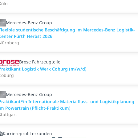
Köln
Mercedes-Benz Group
Flexible studentische Beschäftigung im Mercedes-Benz Logistik-
Center Fürth Herbst 2026
Nürnberg
Brose Fahrzeugteile
Praktikant Logistik Werk Coburg (m/w/d)
Coburg
Mercedes-Benz Group
Praktikant*in Internationale Materialfluss- und Logistikplanung
im Powertrain (Pflicht-Praktikum)
Stuttgart
Karriereprofil erkunden