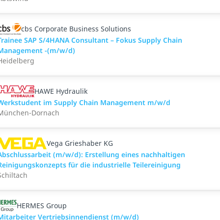
cbs Corporate Business Solutions
Trainee SAP S/4HANA Consultant – Fokus Supply Chain
Management -(m/w/d)
Heidelberg
HAWE Hydraulik
Werkstudent im Supply Chain Management m/w/d
München-Dornach
Vega Grieshaber KG
Abschlussarbeit (m/w/d): Erstellung eines nachhaltigen
Reinigungskonzepts für die industrielle Teilereinigung
Schiltach
HERMES Group
Mitarbeiter Vertriebsinnendienst (m/w/d)