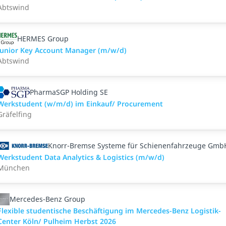
Abtswind
HERMES Group
Junior Key Account Manager (m/w/d)
Abtswind
PharmaSGP Holding SE
Werkstudent (w/m/d) im Einkauf/ Procurement
Gräfelfing
Knorr-Bremse Systeme für Schienenfahrzeuge Gmb
Werkstudent Data Analytics & Logistics (m/w/d)
München
Mercedes-Benz Group
Flexible studentische Beschäftigung im Mercedes-Benz Logistik-
Center Köln/ Pulheim Herbst 2026