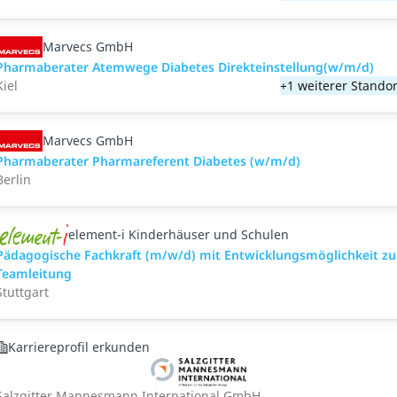
Marvecs GmbH
Pharmaberater Atemwege Diabetes Direkteinstellung(w/m/d)
Kiel
+1 weiterer Standor
Marvecs GmbH
Pharmaberater Pharmareferent Diabetes (w/m/d)
Berlin
element-i Kinderhäuser und Schulen
Pädagogische Fachkraft (m/w/d) mit Entwicklungsmöglichkeit zu
Teamleitung
Stuttgart
Karriereprofil erkunden
Salzgitter Mannesmann International GmbH