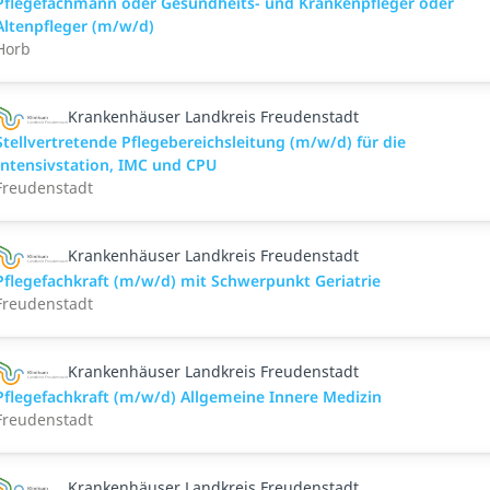
Pflegefachmann oder Gesundheits- und Krankenpfleger oder
Altenpfleger (m/w/d)
Horb
Krankenhäuser Landkreis Freudenstadt
Stellvertretende Pflegebereichsleitung (m/w/d) für die
Intensivstation, IMC und CPU
Freudenstadt
Krankenhäuser Landkreis Freudenstadt
Pflegefachkraft (m/w/d) mit Schwerpunkt Geriatrie
Freudenstadt
Krankenhäuser Landkreis Freudenstadt
Pflegefachkraft (m/w/d) Allgemeine Innere Medizin
Freudenstadt
Krankenhäuser Landkreis Freudenstadt