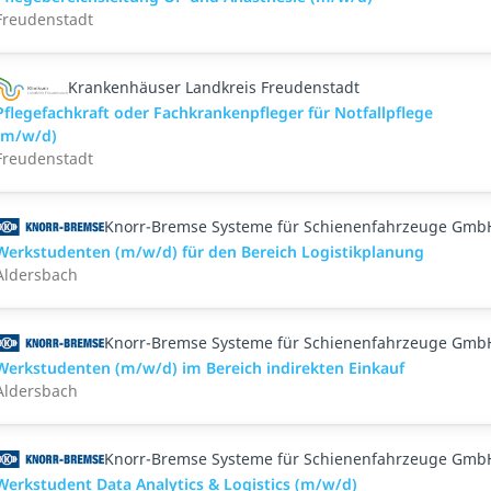
Freudenstadt
Krankenhäuser Landkreis Freudenstadt
Pflegefachkraft oder Fachkrankenpfleger für Notfallpflege
(m/w/d)
Freudenstadt
Knorr-Bremse Systeme für Schienenfahrzeuge Gmb
Werkstudenten (m/w/d) für den Bereich Logistikplanung
Aldersbach
Knorr-Bremse Systeme für Schienenfahrzeuge Gmb
Werkstudenten (m/w/d) im Bereich indirekten Einkauf
Aldersbach
Knorr-Bremse Systeme für Schienenfahrzeuge Gmb
Werkstudent Data Analytics & Logistics (m/w/d)