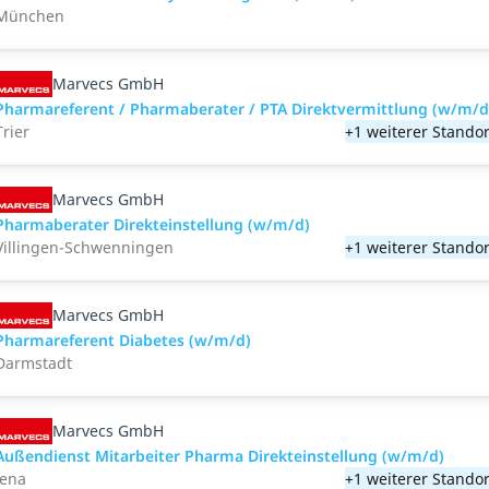
München
Marvecs GmbH
Pharmareferent / Pharmaberater / PTA Direktvermittlung (w/m/d
Trier
+1 weiterer Standor
Marvecs GmbH
Pharmaberater Direkteinstellung (w/m/d)
Villingen-Schwenningen
+1 weiterer Standor
Marvecs GmbH
Pharmareferent Diabetes (w/m/d)
Darmstadt
Marvecs GmbH
Außendienst Mitarbeiter Pharma Direkteinstellung (w/m/d)
Jena
+1 weiterer Standor