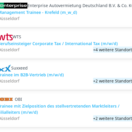
Enterprise Autovermietung Deutschland B.V. & Co. 
anagement Trainee - Krefeld (m_w_d)
üsseldorf
WTS
erufseinsteiger Corporate Tax / International Tax (m/w/d)
üsseldorf
+4 weitere Standor
Suxxeed
rainee im B2B-Vertrieb (m/w/d)
üsseldorf
+2 weitere Standor
OBI
rainee mit Zielposition des stellvertretenden Marktleiters /
ilialleiters (m/w/d)
üsseldorf
+2 weitere Standor