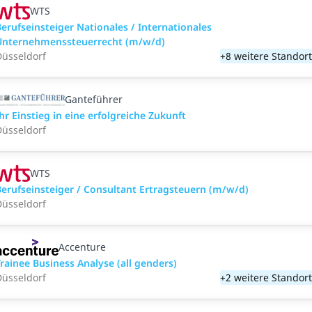
WTS
erufseinsteiger Nationales / Internationales
Unternehmenssteuerrecht (m/w/d)
üsseldorf
+8 weitere Standor
Ganteführer
hr Einstieg in eine erfolgreiche Zukunft
üsseldorf
WTS
erufseinsteiger / Consultant Ertragsteuern (m/w/d)
üsseldorf
Accenture
rainee Business Analyse (all genders)
üsseldorf
+2 weitere Standor