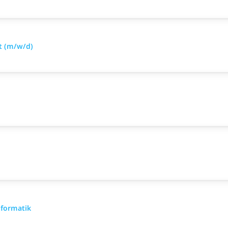
t (m/w/d)
nformatik