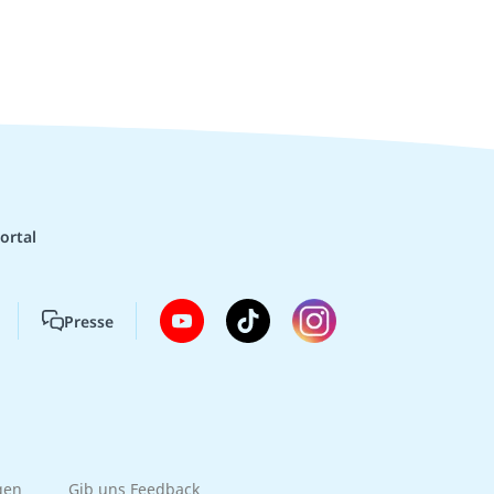
ortal
Presse
gen
Gib uns Feedback