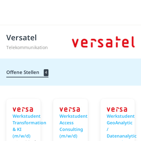
Versatel
Telekommunikation
Offene Stellen
4
Versatel
Versatel
V
Werkstudent
Werkstudent
Werkstudent
Transformation
Access
GeoAnalytic
& KI
Consulting
/
(m/w/d)
(m/w/d)
Datenanalytic