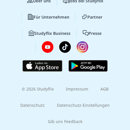
Über uns
Jobs bei Studyflix
Für Unternehmen
Partner
Studyflix Business
Presse
© 2026 Studyflix
Impressum
AGB
Datenschutz
Datenschutz-Einstellungen
Gib uns Feedback