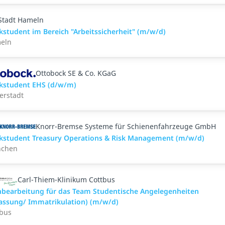
Stadt Hameln
student im Bereich "Arbeitssicherheit" (m/w/d)
eln
Ottobock SE & Co. KGaG
kstudent EHS (d/w/m)
erstadt
Knorr-Bremse Systeme für Schienenfahrzeuge GmbH
kstudent Treasury Operations & Risk Management (m/w/d)
chen
Carl-Thiem-Klinikum Cottbus
hbearbeitung für das Team Studentische Angelegenheiten
assung/ Immatrikulation) (m/w/d)
tbus