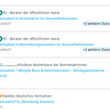
PD - Berater der öffentlichen Hand
kstudent:in Architektur im Gesundheitswesen
eldorf
+3 weitere Stan
PD - Berater der öffentlichen Hand
kstudent:in Betriebsorganisation im Gesundheitswesen
eldorf
+3 weitere Stan
Klinikum Mutterhaus der Borromäerinnen
student / Minijob Büro & Administration - Klinikgastronomie
w/d)
r
Zweites Deutsches Fernsehen
student*in (Abteilung Steuern)
nz