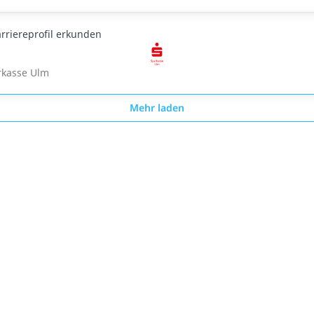
rriereprofil erkunden
rkasse Ulm
Mehr laden