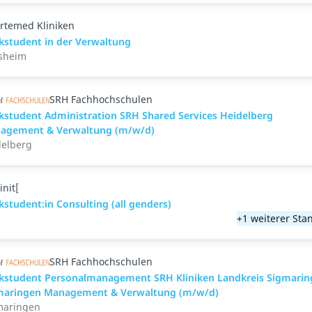
rtemed Kliniken
kstudent in der Verwaltung
sheim
SRH Fachhochschulen
kstudent Administration SRH Shared Services Heidelberg
agement & Verwaltung (m/w/d)
delberg
init[
student:in Consulting (all genders)
n
+1 weiterer Sta
SRH Fachhochschulen
kstudent Personalmanagement SRH Kliniken Landkreis Sigmarin
maringen Management & Verwaltung (m/w/d)
maringen