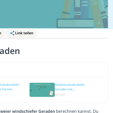
n
Link teilen
raden
 windschiefer
Abstand windschiefer
n Formel
Geraden mit
laufenden Punkten
(01:59)
weier windschiefer Geraden
berechnen kannst. Du