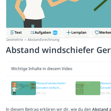
Aufgaben
Text
Lernplan
Merke
NEU
Geometrie
Abstandsrechnung
Abstand windschiefer Ge
Wichtige Inhalte in diesem Video
Abstand windschiefer
Abstand
Geraden einfach
Gerade
erklärt
(00:12)
(00:38)
In diesem Beitrag erklären wir dir, wie du den
Abstand z