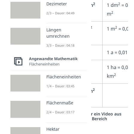
Dezimeter
2
2
2
1 dm
= 100
1 dm
1 dm
= 0,0
2
2
cm
m
2/3 – Dauer: 04:49
2
2
2
1 m
= 100
1 m
1 m
= 0,01 
Längen
umrechnen
2
dm
3/3 – Dauer: 04:18
2
1 a = 100 m
1 a
1 a = 0,01 h
Angewandte Mathematik
Flächeneinheiten
1 ha = 100 a
1 ha
1 ha = 0,01
2
km
Flächeneinheiten
1/4 – Dauer: 03:45
2
2
1 km
= 100
1 km
ha
Flächenmaße
2/4 – Dauer: 03:17
Studyflix vernetzt: Hier ein Video aus
einem anderen Bereich
Hektar