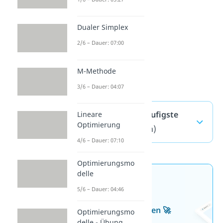
Dualer Simplex
2/6 – Dauer: 07:00
M-Methode
3/6 – Dauer: 04:07
Flächenmaße — häufigste
Lineare
Optimierung
Fragen
(ausklappen)
4/6 – Dauer: 07:10
Optimierungsmo
delle
Jetzt neu: Teste dein
5/6 – Dauer: 04:46
Wissen mit unseren
kostenlosen Aufgaben 🚀
Optimierungsmo
delle - Übung