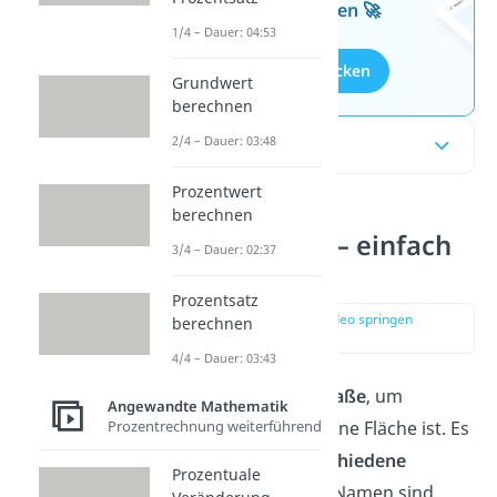
kostenlosen Aufgaben 🚀
1/4 – Dauer: 04:53
Aufgaben entdecken
Grundwert
berechnen
2/4 – Dauer: 03:48
Inhaltsübersicht
Prozentwert
berechnen
Flächenmaße — einfach
3/4 – Dauer: 02:37
erklärt
Prozentsatz
zur Stelle im Video springen
berechnen
(00:16)
4/4 – Dauer: 03:43
Du brauchst
Flächenmaße
, um
Angewandte Mathematik
Prozentrechnung weiterführend
anzugeben, wie groß eine Fläche ist. Es
gibt dabei
sieben verschiedene
Prozentuale
Flächeneinheiten. Ihre Namen sind