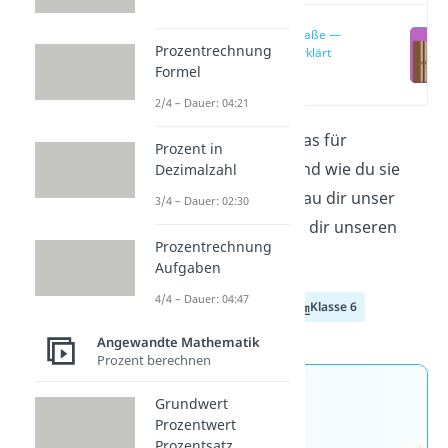
Flächenmaße —
Prozentrechnung
einfach erklärt
Formel
(00:16)
2/4 – Dauer: 04:21
Du möchtest wissen, was für
Prozent in
Flächenmaße
es gibt und wie du sie
Dezimalzahl
umrechnest? Dann
schau dir unser
3/4 – Dauer: 02:30
Video
dazu an oder
lies dir unseren
Prozentrechnung
Beitrag dazu durch.
Aufgaben
4/4 – Dauer: 04:47
Klasse 4
Klasse 5
Klasse 6
Angewandte Mathematik
Prozent berechnen
Jetzt neu: Teste dein
Grundwert
Prozentwert
Wissen mit unseren
Prozentsatz