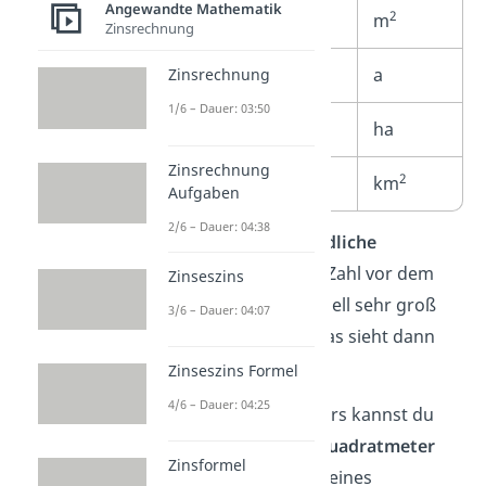
Angewandte Mathematik
2
Quadratmeter
m
Zinsrechnung
Ar
a
Zinsrechnung
1/6 – Dauer: 03:50
Hektar
ha
Zinsrechnung
2
Quadratkilometer
km
Aufgaben
2/6 – Dauer: 04:38
Du benutzt
unterschiedliche
Flächenmaße
, weil die Zahl vor dem
Zinseszins
Flächenmaß sonst schnell sehr groß
3/6 – Dauer: 04:07
oder sehr klein wird. Das sieht dann
unübersichtlich
aus.
Zinseszins Formel
4/6 – Dauer: 04:25
Die Größe eines Zimmers kannst du
beispielsweise gut in
Quadratmeter
Zinsformel
messen. Für die Größe eines