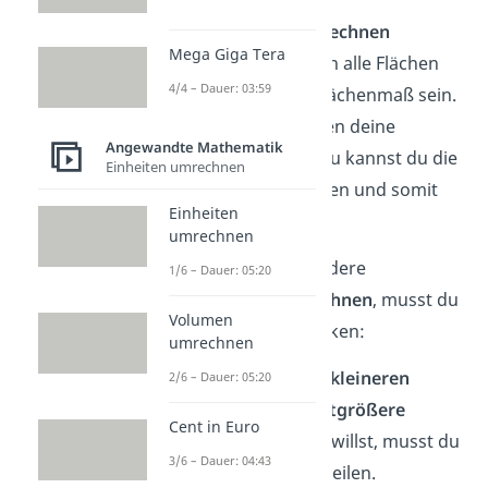
Wenn du
mit Flächen rechnen
Mega Giga Tera
möchtest, dann müssen alle Flächen
4/4 – Dauer: 03:59
immer in demselben Flächenmaß sein.
Ansonsten funktionieren deine
Angewandte Mathematik
Rechnungen nicht. Dazu kannst du die
Einheiten umrechnen
Flächenmaße umrechnen und somit
Einheiten
vereinheitlichen.
umrechnen
Um Flächenmaße in andere
1/6 – Dauer: 05:20
Flächenmaße umzurechnen
, musst du
Volumen
dir nur zwei Dinge merken:
umrechnen
Wenn du von einer
kleineren
2/6 – Dauer: 05:20
Einheit in die
nächstgrößere
Cent in Euro
Einheit umrechnen willst, musst du
3/6 – Dauer: 04:43
die Zahl durch 100 teilen.