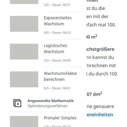
3/6 – Dauer: 04:31
umrechnen. Dazu kannst du die
Quadratmeter berechnen mit der
Exponentielles
Wachstum
Tabelle. Du rechnest einfach mal 100.
4/6 – Dauer: 04:33
2
3 a • 100 = 300 m
Logistisches
2
Willst du 7 cm
in die
nächstgrößere
Wachstum
Einheit
umrechnen, dann kannst du
5/6 – Dauer: 04:09
auch hier die Flächen umrechnen mit
der Tabelle. Dazu musst du durch 100
Wachstumsfaktor
berechnen
teilen.
6/6 – Dauer: 04:01
2
2
7 cm
: 100 = 0,07 dm
Angewandte Mathematik
Optimierungsverfahren
Tipp:
Wir haben auch eine genauere
Erklärung, wie du
Flächeneinheiten
Primaler Simplex
umrechnest
.
1/6 – Dauer: 05:27