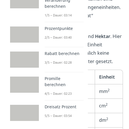
Veränderung
berechnen
dabei ähnlich zu den Längeneinheiten.
Es wird nur ein „Quadrat“
1/5 – Dauer: 03:14
davorgesetzt.
Prozentpunkte
Ausnahmen bilden
Ar
und
Hektar
. Hier
2/5 – Dauer: 03:40
musst du auch mit der Einheit
aufpassen. Es wird nämlich keine
Rabatt berechnen
hochgestellte „2“ dahinter gesetzt.
3/5 – Dauer: 02:28
Flächenmaß
Einheit
Promille
berechnen
2
Quadratmillimeter
mm
4/5 – Dauer: 02:23
2
Quadratzentimeter
cm
Dreisatz Prozent
5/5 – Dauer: 03:54
2
Quadratdezimeter
dm