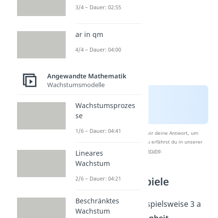
3/4 – Dauer: 02:55
ar in qm
4/4 – Dauer: 04:00
Angewandte Mathematik
Wachstumsmodelle
Wachstumsprozes
se
1/6 – Dauer: 04:41
Nach Beantwortung speichern wir deine Antwort, um
Studyflix zu verbessern. Mehr dazu erfährst du in unserer
Datenschutzerklärung
.
Lineares
Wachstum
Umrechnen Beispiele
2/6 – Dauer: 04:21
Beschränktes
Sagen wir, du willst beispielsweise 3 a
Wachstum
in die
nächstkleinere Einheit