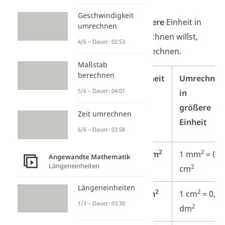
Geschwindigkeit
Wenn du eine
größere
Einheit in
umrechnen
eine
kleinere
umrechnen willst,
4/6 – Dauer: 02:53
musst du mal 100 rechnen.
Maßstab
berechnen
Umrechnung
Einheit
Umrechnu
5/6 – Dauer: 04:01
in
in
kleinere
größere
Zeit umrechnen
Einheit
Einheit
6/6 – Dauer: 03:58
2
2
1 mm
1 mm
= 0,0
Angewandte Mathematik
Längeneinheiten
2
cm
Längeneinheiten
2
2
2
1 cm
= 100
1 cm
1 cm
= 0,01
1/3 – Dauer: 03:30
2
2
mm
dm