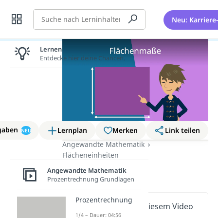
Suche
Neu: Karriere
Lernen lohnt sich!
Entdecke hier deine Chancen.
gaben
Lernplan
Merken
Link teilen
NEU
Angewandte Mathematik
Flächeneinheiten
Flächenmaße
Angewandte Mathematik
Prozentrechnung Grundlagen
Prozentrechnung
Wichtige Inhalte in diesem Video
1/4 – Dauer: 04:56