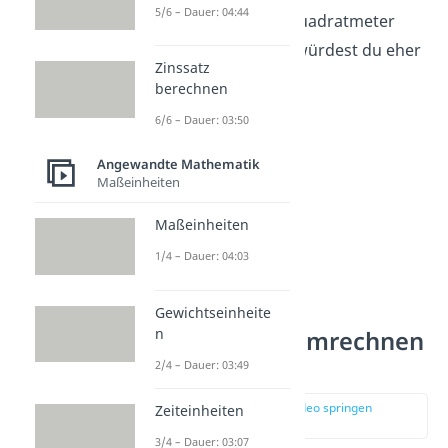
5/6 – Dauer: 04:44
Weizenfeldes wären Quadratmeter
aber ungeeignet. Das würdest du eher
Zinssatz
in
Hektar
angeben.
berechnen
6/6 – Dauer: 03:50
Angewandte Mathematik
Maßeinheiten
Maßeinheiten
1/4 – Dauer: 04:03
Gewichtseinheite
n
Flächenmaße umrechnen
2/4 – Dauer: 03:49
zur Stelle im Video springen
Zeiteinheiten
(01:33)
3/4 – Dauer: 03:07