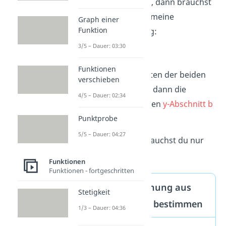
zwei Punkte führt, dann brauchst
du dafür die allgemeine
Graph einer
Funktion
Geradengleichung:
3/5 – Dauer: 03:30
y =
m
• x +
b
Funktionen
Mit den Koordinaten der beiden
verschieben
Punkte kannst du dann die
4/5 – Dauer: 02:34
Steigung m
und den
y-Abschnitt b
herausfinden.
Punktprobe
5/5 – Dauer: 04:27
Für die Lösung brauchst du nur
drei Schritte:
Funktionen
Funktionen - fortgeschritten
Geradengleichung aus
Stetigkeit
zwei Punkten bestimmen
1/3 – Dauer: 04:36