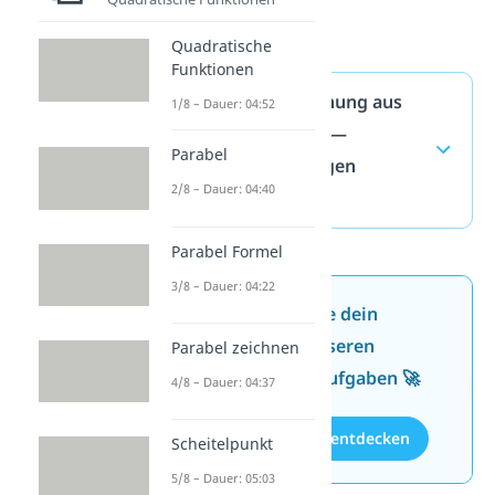
Quadratische
Funktionen
Geradengleichung aus
1/8 – Dauer: 04:52
zwei Punkten —
Parabel
häufigste Fragen
2/8 – Dauer: 04:40
(ausklappen)
Parabel Formel
3/8 – Dauer: 04:22
Jetzt neu: Teste dein
Wissen mit unseren
Parabel zeichnen
kostenlosen Aufgaben 🚀
4/8 – Dauer: 04:37
Aufgaben entdecken
Scheitelpunkt
5/8 – Dauer: 05:03