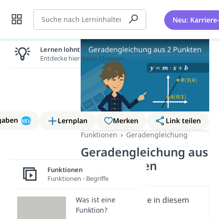
Suche
Neu: Karriere
Lernen lohnt sich!
Entdecke hier deine Chancen.
gaben
Lernplan
Merken
Link teilen
NEU
Funktionen
Geradengleichung
Geradengleichung aus
zwei Punkten
Funktionen
Funktionen - Begriffe
Wichtige Inhalte in diesem
Was ist eine
Funktion?
Video