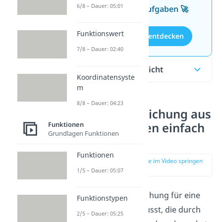
6/8 – Dauer: 05:01
kostenlosen Aufgaben 🚀
Funktionswert
Aufgaben entdecken
7/8 – Dauer: 02:40
Inhaltsübersicht
Koordinatensyste
m
8/8 – Dauer: 04:23
Geradengleichung aus
Funktionen
zwei Punkten einfach
Grundlagen Funktionen
erklärt
Funktionen
zur Stelle im Video springen
(00:12)
1/5 – Dauer: 05:07
Wenn du die Gleichung für eine
Funktionstypen
Gerade finden musst, die durch
2/5 – Dauer: 05:25