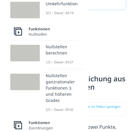
Umkehrfunktion
3/3 – Dauer: 04:19
Funktionen
Nullstellen
Nullstellen
berechnen
1/2 – Dauer: 03:27
Nullstellen
Geradengleichung aus
ganzrationaler
zwei Punkten
Funktionen 3.
bestimmen
und höheren
Grades
zur Stelle im Video springen
2/2 – Dauer: 05:02
(00:51)
Funktionen
Beispiel
: Du hast zwei Punkte,
Zuordnungen