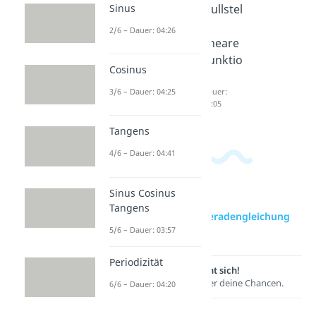
Sinus
y = mx
Graphe
Nullstel
+ b
n
le
2/6 – Dauer: 04:26
Dauer:
zeichne
lineare
03:50
n
Funktio
Cosinus
Dauer:
n
03:30
3/6 – Dauer: 04:25
Dauer:
04:05
Tangens
4/6 – Dauer: 04:41
Sinus Cosinus
Tangens
zur Videoseite: Geradengleichung
5/6 – Dauer: 03:57
aus zwei Punkten
Periodizität
Lernen lohnt sich!
Entdecke hier deine Chancen.
6/6 – Dauer: 04:20