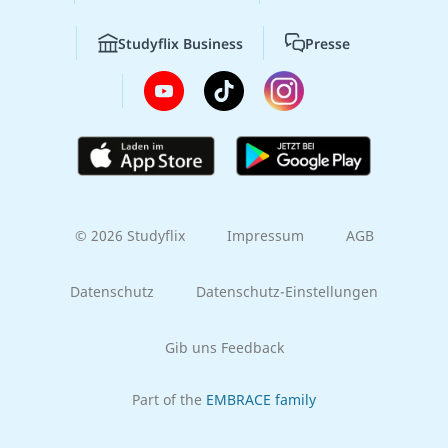
Studyflix Business
Presse
© 2026 Studyflix
Impressum
AGB
Datenschutz
Datenschutz-Einstellungen
Gib uns Feedback
Part of the
EMBRACE family