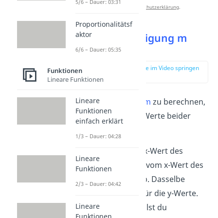
5/6 – Dauer: 03:31
unserer
Datenschutzerklärung
.
Proportionalitätsf
aktor
Schritt 1:
Steigung m
berechnen
6/6 – Dauer: 05:35
zur Stelle im Video springen
Funktionen
(01:03)
Lineare Funktionen
Lineare
Um die
Steigung m
zu berechnen,
Funktionen
benötigst du die Werte beider
einfach erklärt
Punkte.
1/3 – Dauer: 04:28
Ziehe zuerst den x-Wert des
Lineare
zweiten
Punktes, vom x-Wert des
Funktionen
ersten Punktes ab. Dasselbe
2/3 – Dauer: 04:42
machst du auch für die y-Werte.
Lineare
Die Ergebnisse teilst du
Funktionen