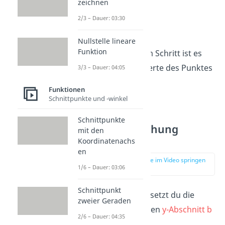
zeichnen
1
− 4 =
b
2/3 – Dauer: 03:30
−3 =
b
Nullstelle lineare
Funktion
Übrigens:
Bei dem Schritt ist es
egal, ob du die Werte des Punktes
3/3 – Dauer: 04:05
A oder B einsetzt.
Funktionen
Schnittpunkte und -winkel
Schritt 3:
Schnittpunkte
Geradengleichung
mit den
aufstellen
Koordinatenachs
en
zur Stelle im Video springen
1/6 – Dauer: 03:06
(02:34)
Schnittpunkt
Im letzten Schritt setzt du die
zweier Geraden
Steigung m
und den
y-Abschnitt b
2/6 – Dauer: 04:35
in die allgemeine