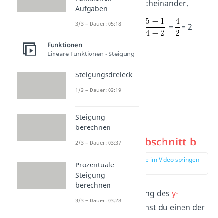
anschließend durcheinander.
Aufgaben
3/3 – Dauer: 05:18
m
=
=
=
= 2
Funktionen
Lineare Funktionen - Steigung
Steigungsdreieck
1/3 – Dauer: 03:19
Steigung
berechnen
Schritt 2:
y-Abschnitt b
2/3 – Dauer: 03:37
zur Stelle im Video springen
Prozentuale
(01:30)
Steigung
berechnen
Für die Bestimmung des
y-
3/3 – Dauer: 03:28
Abschnitts
b
nimmst du einen der