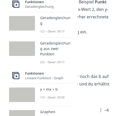
Punkte, in diesem Beispiel
Punkt
Funktionen
Geradengleichung
A
(
2
|
1
). Setze den x-Wert
2
, den y-
Wert
1
und die vorher errechnete
Geradengleichun
g
Steigung m
in die
Geradengleichung ein.
1/2 – Dauer: 05:17
y
=
m
•
x
+
b
Geradengleichun
g aus zwei
1
=
2
•
2
+
b
Punkten
2/2 – Dauer: 03:17
1
= 4 +
b
Funktionen
Jetzt musst du nur noch das b auf
Lineare Funktion - Graph
eine Seite bringen und du erhältst
y = mx + b
den
y-Abschnitt
b
.
1/3 – Dauer: 03:50
1
= 4 +
b
| −4
Graphen