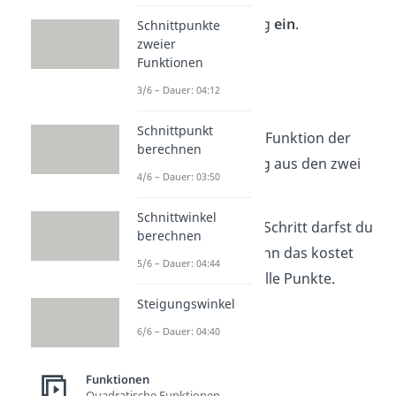
Geradengleichung
ein
.
Schnittpunkte
zweier
y =
m
• x +
b
Funktionen
3/6 – Dauer: 04:12
y =
2
• x −
3
Schnittpunkt
Und das ist deine Funktion der
berechnen
Geradengleichung aus den zwei
4/6 – Dauer: 03:50
Punkten.
Schnittwinkel
Tipp:
Den letzten Schritt darfst du
berechnen
nie vergessen, denn das kostet
5/6 – Dauer: 04:44
dich sonst wertvolle Punkte.
Steigungswinkel
6/6 – Dauer: 04:40
Funktionen
Quadratische Funktionen