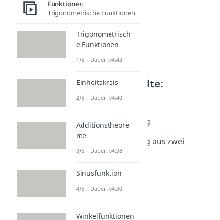
Funktionen
Trigonometrische Funktionen
Trigonometrisch
e Funktionen
1/6 – Dauer: 04:43
Weitere Inhalte:
Einheitskreis
Funktionen
2/6 – Dauer: 04:40
Geradengleichung
Geradengleichung
Additionstheore
Dauer: 05:17
me
Geradengleichung aus zwei
3/6 – Dauer: 04:38
Punkten
Dauer: 03:17
Sinusfunktion
4/6 – Dauer: 04:30
Winkelfunktionen