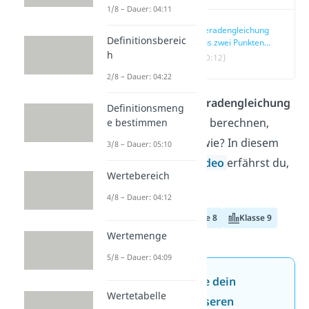
1/8 – Dauer: 04:11
Geradengleichung
Definitionsbereic
aus zwei Punkten
h
einfach erklärt
(00:12)
2/8 – Dauer: 04:22
Du musst eine
Geradengleichung
Definitionsmeng
aus zwei Punkten
berechnen,
e bestimmen
weißt aber nicht wie? In diesem
3/8 – Dauer: 05:10
Beitrag
und im
Video
erfährst du,
Wertebereich
wie es geht!
4/8 – Dauer: 04:12
Klasse 7
Klasse 8
Klasse 9
Wertemenge
5/8 – Dauer: 04:09
Jetzt neu: Teste dein
Wertetabelle
Wissen mit unseren