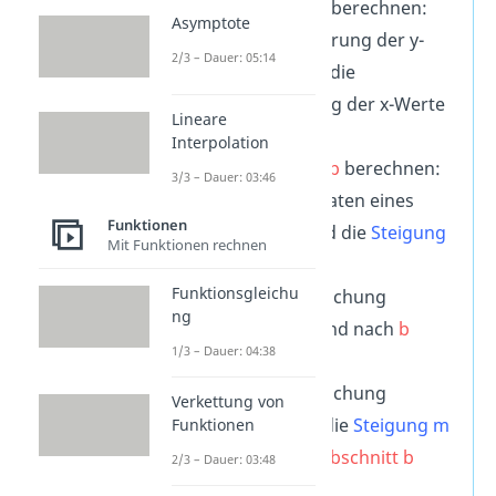
Steigung m
berechnen:
Asymptote
die Veränderung der y-
2/3 – Dauer: 05:14
Wert durch die
Veränderung der x-Werte
Lineare
teilen.
Interpolation
y-Abschnitt
b
berechnen:
3/3 – Dauer: 03:46
die Koordinaten eines
Funktionen
Punktes und die
Steigung
Mit Funktionen rechnen
m
in die
Funktionsgleichu
Geradengleichung
ng
einsetzen und nach
b
1/3 – Dauer: 04:38
auflösen.
Geradengleichung
Verkettung von
aufstellen: die
Steigung
m
Funktionen
und den
y-Abschnitt
b
2/3 – Dauer: 03:48
einsetzen.