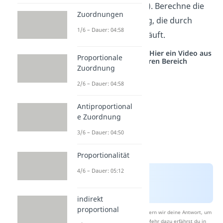
A
(
2
|
1
) und
B
(4|5). Berechne die
Zuordnungen
Geradengleichung, die durch
1/6 – Dauer: 04:58
beide Punkte verläuft.
Studyflix vernetzt: Hier ein Video aus
Proportionale
einem anderen Bereich
Zuordnung
2/6 – Dauer: 04:58
Antiproportional
e Zuordnung
3/6 – Dauer: 04:50
Proportionalität
4/6 – Dauer: 05:12
indirekt
proportional
Nach Beantwortung speichern wir deine Antwort, um
Studyflix zu verbessern. Mehr dazu erfährst du in