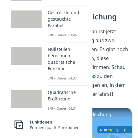
Gestreckte und
Geradengleichung
gestauchte
Parabel
Gute Arbeit! Du kannst jetzt
6/8 – Dauer: 03:46
Geradengleichung aus zwei
Punkten berechnen. Es gibt noch
Nullstellen
berechnen
weitere Methoden, diese
quadratische
Gleichung zu bestimmen. Schau
Funktion
dir dafür das
Video
zu den
7/8 – Dauer: 04:37
Geradengleichungen an, in dem
Quadratische
du mehr darüber erfährst!
Ergänzung
8/8 – Dauer: 04:31
Funktionen
Formen quadr. Funktionen