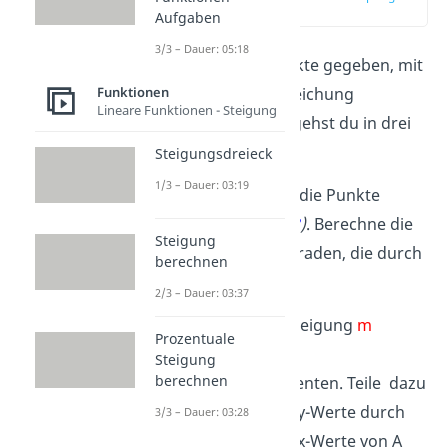
(01:28)
Aufgaben
3/3 – Dauer: 05:18
Sind dir zwei Punkte gegeben, mit
denen du eine Gleichung
Funktionen
Lineare Funktionen - Steigung
aufstellen sollst, gehst du in drei
Schritten vor.
Steigungsdreieck
1/3 – Dauer: 03:19
Beispiel
: Du hast die Punkte
A(
-1
|
1
)
und
B(
2
|
3
)
. Berechne die
Steigung
Gleichung der Geraden, die durch
berechnen
A und B verläuft.
2/3 – Dauer: 03:37
1.
Berechne die Steigung
m
Prozentuale
mithilfe des
Steigung
berechnen
Differenzenquotienten. Teile dazu
die Differenz der y-Werte durch
3/3 – Dauer: 03:28
die Differenz der x-Werte von A