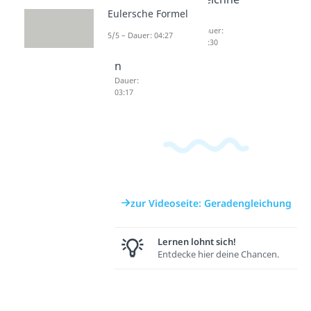
03:50
Eulersche Formel
aus
n
zwei
Dauer:
5/5 – Dauer: 04:27
03:30
Punkte
n
Dauer:
03:17
zur Videoseite: Geradengleichung
Lernen lohnt sich!
Entdecke hier deine Chancen.