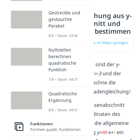
Gestreckte und
Geradengleichung aus y-
gestauchte
Achsenabschnitt und
Parabel
einem Punkt bestimmen
6/8 – Dauer: 03:46
zur Stelle im Video springen
(04:11)
Nullstellen
berechnen
quadratische
Beispiel: Gegeben sind der y-
Funktion
Achsenabschnitt
t=-3
und der
7/8 – Dauer: 04:37
Punkt
P(2|1)
.Berechne die
zugehörende Geradengleichung!
Quadratische
Ergänzung
1.
Setze den y-Achsenabschnitt
8/8 – Dauer: 04:31
t=-3
und die Koordinaten des
Punktes
P(
2
|
1
)
in die allgemeine
Funktionen
Formen quadr. Funktionen
Geradengleichung
y=
m
·
x+
t
ein