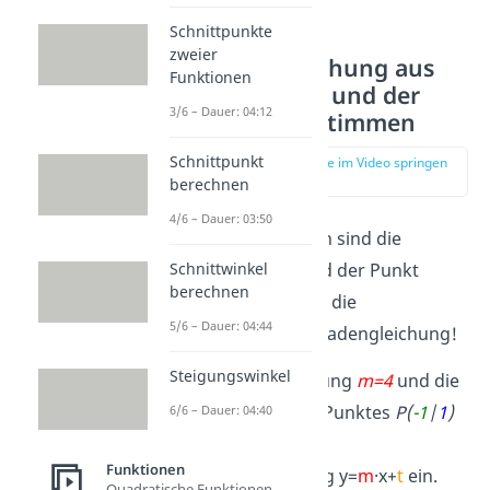
Schnittpunkte
zweier
Geradengleichung aus
Funktionen
einem Punkt und der
3/6 – Dauer: 04:12
Steigung bestimmen
Schnittpunkt
zur Stelle im Video springen
(03:14)
berechnen
4/6 – Dauer: 03:50
Beispiel:
Gegeben sind die
Schnittwinkel
Steigung
m=4
und der Punkt
berechnen
P(-1|1)
. Berechne die
5/6 – Dauer: 04:44
zugehörende Geradengleichung!
Steigungswinkel
1.
Setze die Steigung
m=4
und die
Koordinaten des Punktes
P(
-1
|
1
)
6/6 – Dauer: 04:40
in die allgemeine
Funktionen
Geradengleichung y=
m
·
x+
t
ein.
Quadratische Funktionen