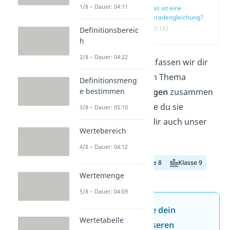
1/8 – Dauer: 04:11
Was ist eine
Geradengleichung?
(00:16)
Definitionsbereic
h
2/8 – Dauer: 04:22
In diesem Beitrag fassen wir dir
alles Wichtige zum Thema
Definitionsmeng
e bestimmen
Geradengleichungen
zusammen
und zeigen dir, wie du sie
3/8 – Dauer: 05:10
aufstellst. Schau dir auch unser
Wertebereich
Video dazu an!
4/8 – Dauer: 04:12
Klasse 7
Klasse 8
Klasse 9
Wertemenge
5/8 – Dauer: 04:09
Jetzt neu: Teste dein
Wertetabelle
Wissen mit unseren