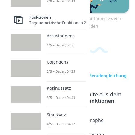
8/8 – Dauer: 04:18
Funktionen
Zum Video: Schnittpunkt zweier
Trigonometrische Funktionen 2
Geraden
Arcustangens
1/5 – Dauer: 04:51
Cotangens
2/5 – Dauer: 04:35
zur Videoseite: Geradengleichung
Kosinussatz
Beliebte Inhalte aus dem
3/5 – Dauer: 04:43
Bereich
Funktionen
Sinussatz
Gerade
y = mx
Graphe
4/5 – Dauer: 04:27
ngleich
+ b
n
ung
Dauer:
zeichne