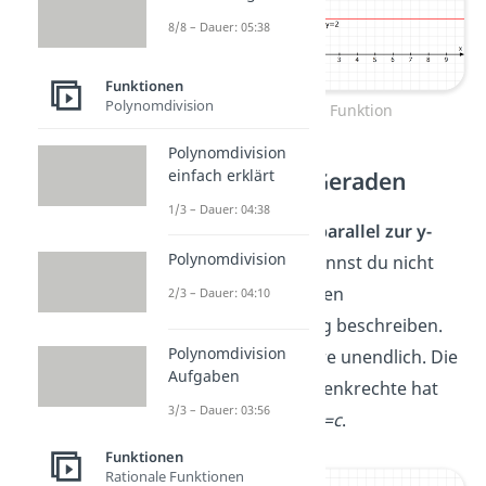
8/8 – Dauer: 05:38
Funktionen
Polynomdivision
Konstante Funktion
Polynomdivision
einfach erklärt
Senkrechte Geraden
1/3 – Dauer: 04:38
Eine Gerade, die
parallel zur y-
Polynomdivision
Achse
verläuft, kannst du nicht
mit der allgemeinen
2/3 – Dauer: 04:10
Geradengleichung beschreiben.
Polynomdivision
Ihre Steigung wäre unendlich. Die
Aufgaben
Gleichung einer Senkrechte hat
3/3 – Dauer: 03:56
immer die Form
x=c
.
Funktionen
Rationale Funktionen