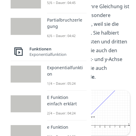
5/6 – Dauer: 04:45
Identität
nennt. Ihre Gleichung ist
y=x. Sie ist eine besondere
Partialbruchzerle
Ursprungsgerade, weil sie die
gung
Steigung m=1 hat. Sie halbiert
6/6 – Dauer: 04:42
deswegen den ersten und dritten
Funktionen
Quadranten. Da sie auch den
Exponentialfunktion
Winkel zwischen x- und y-Achse
Exponentialfunkti
schneidet, heißt sie auch
on
Winkelhalbierende
.
1/4 – Dauer: 05:24
E Funktion
einfach erklärt
2/4 – Dauer: 04:24
e Funktion