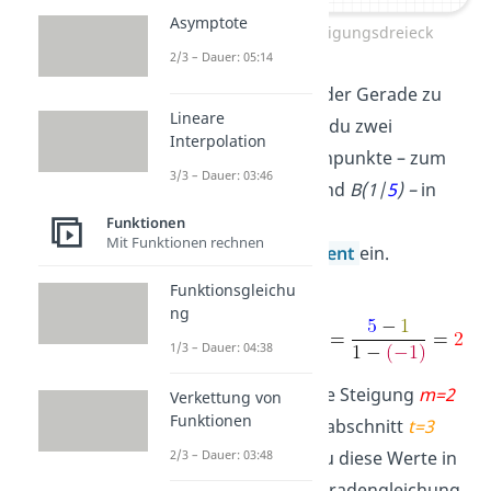
Asymptote
Gerade mit Steigungsdreieck
2/3 – Dauer: 05:14
Um die Steigung der Gerade zu
Lineare
bestimmen, setzt du zwei
Interpolation
beliebige Geradenpunkte – zum
3/3 – Dauer: 03:46
Beispiel
A(
-1
|
1
)
und
B(1|
5
) –
in
den sogenannten
Funktionen
Mit Funktionen rechnen
Differenzenquotient
ein.
Funktionsgleichu
ng
1/3 – Dauer: 04:38
Du siehst, dass die Steigung
m=2
Verkettung von
Funktionen
und der y-Achsenabschnitt
t=3
2/3 – Dauer: 03:48
betragen. Setzt du diese Werte in
die allgemeine Geradengleichung