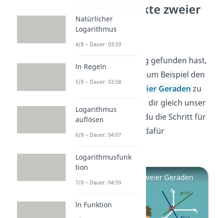
Schnittpunkte zweier
Natürlicher
Geraden
Logarithmus
4/8 – Dauer: 03:59
Nachdem du eine
Geradengleichung gefunden hast,
ln Regeln
kannst du damit zum Beispiel den
5/8 – Dauer: 03:58
Schnittpunkt zweier Geraden
zu
berechnen. Schau dir gleich unser
Logarithmus
Video an, in dem du die Schritt für
auflösen
Schritt Anleitung dafür
6/8 – Dauer: 04:07
bekommst!
Logarithmusfunk
tion
7/8 – Dauer: 04:59
ln Funktion