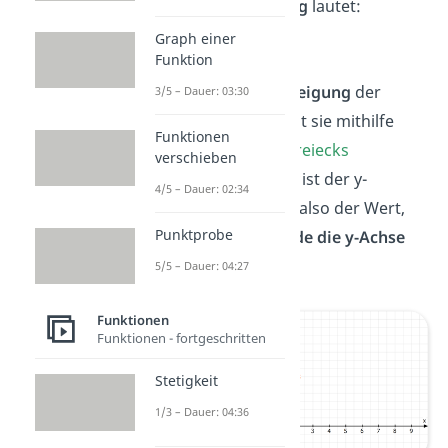
Geradengleichung
lautet:
Graph einer
Funktion
Dabei ist
m
die
Steigung
der
3/5 – Dauer: 03:30
Gerade. Du kannst sie mithilfe
Funktionen
eines
Steigungsdreiecks
verschieben
bestimmen. Das
t
ist der y-
4/5 – Dauer: 02:34
Achsenabschnitt, also der Wert,
Punktprobe
bei dem die
Gerade die y-Achse
schneidet.
5/5 – Dauer: 04:27
Funktionen
Funktionen - fortgeschritten
Stetigkeit
1/3 – Dauer: 04:36