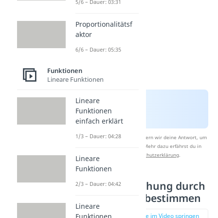
5/6 – Dauer: 03:31
Proportionalitätsf
aktor
6/6 – Dauer: 05:35
Funktionen
Lineare Funktionen
Lineare
Funktionen
einfach erklärt
1/3 – Dauer: 04:28
Nach Beantwortung speichern wir deine Antwort, um
Studyflix zu verbessern. Mehr dazu erfährst du in
unserer
Datenschutzerklärung
.
Lineare
Funktionen
Geradengleichung durch
2/3 – Dauer: 04:42
zwei Punkte bestimmen
Lineare
Funktionen
zur Stelle im Video springen