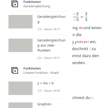
Funktionen
und B.
Geradengleichung
Geradengleichun
g
2.
Setze die Steigung
m
und einen
1/2 – Dauer: 05:17
beliebigen Punkt in die
Geradengleichun
Geradengleichung
y=
m
·
x+
t
ein,
g aus zwei
um den y-Achsenabschnitt
t
zu
Punkten
bestimmen. Du kannst dazu den
2/2 – Dauer: 03:17
Punkt
B(2|
3
)
verwenden.
Funktionen
Lineare Funktion - Graph
y = mx + b
1/3 – Dauer: 03:50
Als Nächstes berechnest du
t
.
Graphen