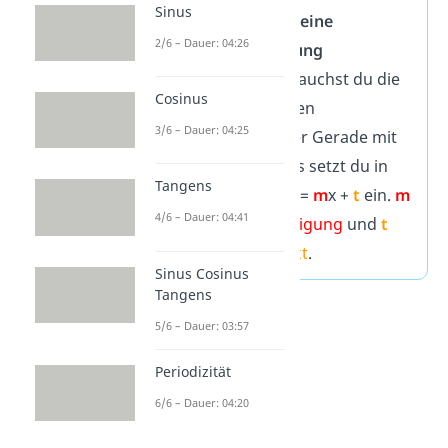
Sinus
Um eine
allgemeine
2/6 – Dauer: 04:26
Geradengleichung
aufzustellen, brauchst du die
Cosinus
Steigung
und den
3/6 – Dauer: 04:25
Schnittpunkt
der Gerade mit
der y-Achse. Das setzt du in
Tangens
die Gleichung y =
m
x +
t
ein.
m
4/6 – Dauer: 04:41
ist dabei die
Steigung
und
t
der
Schnittpunkt
.
Sinus Cosinus
Tangens
5/6 – Dauer: 03:57
Periodizität
6/6 – Dauer: 04:20