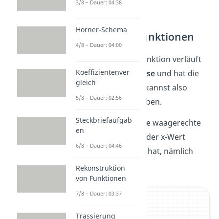
3/8 – Dauer: 04:38
Horner-Schema
Konstante Funktionen
4/8 – Dauer: 04:00
Eine konstante Funktion verläuft
Koeffizientenver
parallel zur x-Achse
und hat die
gleich
Form
y= 0x+t
. Du kannst also
5/8 – Dauer: 02:56
einfach
y=t
schreiben.
Steckbriefaufgab
Sie beschreibt eine waagerechte
en
Gerade, bei der jeder x-Wert
6/8 – Dauer: 04:46
denselben y-Wert hat, nämlich
y=t
.
Rekonstruktion
von Funktionen
7/8 – Dauer: 03:37
Trassierung