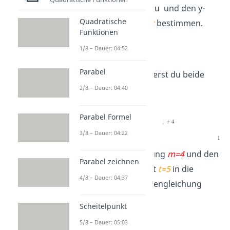
Dadurch kannst du und den y-
Quadratische
Achsenabschnitt
t
bestimmen.
Funktionen
1/8 – Dauer: 04:52
Parabel
Als Nächstes addierst du beide
2/8 – Dauer: 04:40
Seiten mit 4.
Parabel Formel
3/8 – Dauer: 04:22
2
. Setze die Steigung
m=4
und den
Parabel zeichnen
y-Achsenabschnitt
t=5
in die
4/8 – Dauer: 04:37
allgemeine Geradengleichung
y=
m
·
x+
t
ein.
Scheitelpunkt
5/8 – Dauer: 05:03