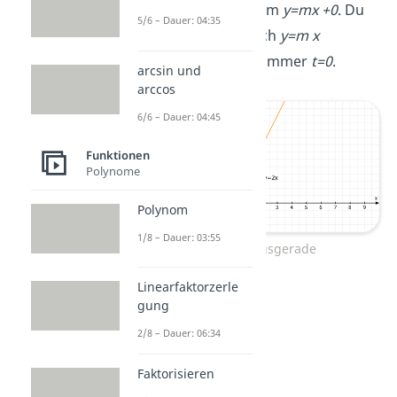
hat immer die Form
y=mx +0
. Du
5/6 – Dauer: 04:35
kannst also einfach
y=m x
schreiben. Es gilt immer
t=0
.
arcsin und
arccos
6/6 – Dauer: 04:45
Funktionen
Polynome
Polynom
1/8 – Dauer: 03:55
Ursprungsgerade
Linearfaktorzerle
gung
2/8 – Dauer: 06:34
Faktorisieren