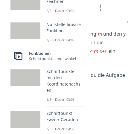
zeichnen
2/3 – Dauer: 03:30
Nullstelle lineare
Funktion
3.
Setze die Steigung
m
und den y-
3/3 – Dauer: 04:05
Achsenabschnitt
t
in die
allgemeine Form
y=
m
·
x+
t
ein.
Funktionen
Schnittpunkte und -winkel
Schnittpunkte
Super, damit hast du die Aufgabe
mit den
gelöst!
Koordinatenachs
en
1/6 – Dauer: 03:06
Schnittpunkt
zweier Geraden
2/6 – Dauer: 04:35