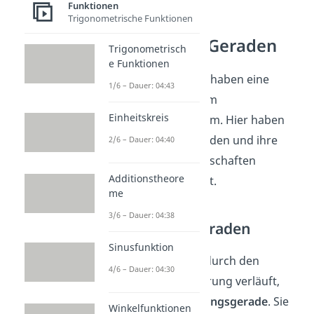
Funktionen
Trigonometrische Funktionen
Besondere Geraden
Trigonometrisch
e Funktionen
Manche Geraden haben eine
1/6 – Dauer: 04:43
besondere Lage im
Einheitskreis
Koordinatensystem. Hier haben
wir dir diese Geraden und ihre
2/6 – Dauer: 04:40
wichtigsten Eigenschaften
Additionstheore
zusammengefasst.
me
3/6 – Dauer: 04:38
Ursprungsgeraden
Sinusfunktion
Eine Gerade, die durch den
4/6 – Dauer: 04:30
Koordinatenursprung verläuft,
nennst du
Ursprungsgerade
. Sie
Winkelfunktionen