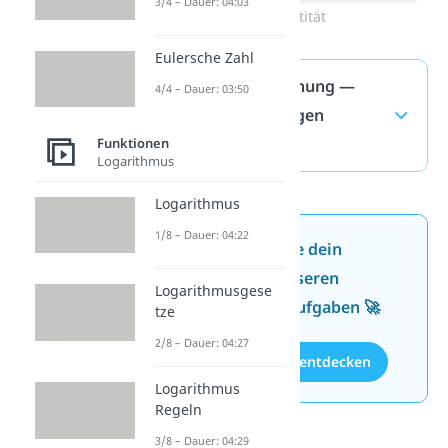
3/4 – Dauer: 04:03
Identität
Eulersche Zahl
Geradengleichung —
4/4 – Dauer: 03:50
häufigste Fragen
(ausklappen)
Funktionen
Logarithmus
Logarithmus
1/8 – Dauer: 04:22
Jetzt neu: Teste dein
Wissen mit unseren
Logarithmusgese
kostenlosen Aufgaben 🚀
tze
2/8 – Dauer: 04:27
Aufgaben entdecken
Logarithmus
Regeln
3/8 – Dauer: 04:29