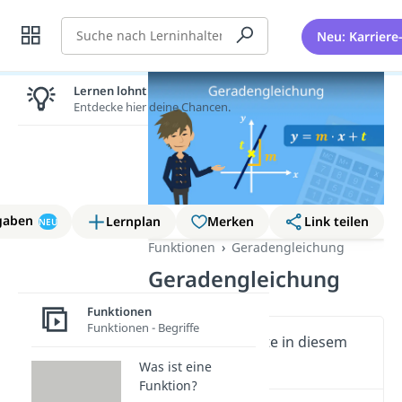
Suche
Neu: Karriere
Lernen lohnt sich!
Entdecke hier deine Chancen.
gaben
Lernplan
Merken
Link teilen
NEU
Funktionen
Geradengleichung
Geradengleichung
Funktionen
Funktionen - Begriffe
Wichtige Inhalte in diesem
Video
Was ist eine
Funktion?