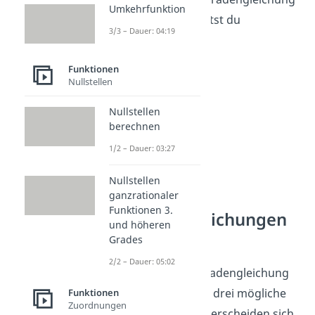
Umkehrfunktion
y=
m
·
x+
t
ein, erhältst du
3/3 – Dauer: 04:19
Funktionen
Nullstellen
Nullstellen
berechnen
1/2 – Dauer: 03:27
Nullstellen
ganzrationaler
Funktionen 3.
Geradengleichungen
und höheren
aufstellen
Grades
2/2 – Dauer: 05:02
Willst du eine Geradengleichung
aufstellen, gibt es drei mögliche
Funktionen
Zuordnungen
Szenarien. Sie unterscheiden sich