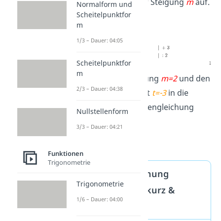
und löse nach der Steigung
m
auf.
Normalform und
Scheitelpunktfor
m
1/3 – Dauer: 04:05
Scheitelpunktfor
m
2.
Setze die Steigung
m=2
und den
2/3 – Dauer: 04:38
y-Achsenabschnitt
t=-3
in die
allgemeine Geradengleichung
Nullstellenform
y=
m
·
x+
t
ein.
3/3 – Dauer: 04:21
Funktionen
Trigonometrie
Geradengleichung
Trigonometrie
aufstellen — kurz &
1/6 – Dauer: 04:00
knapp