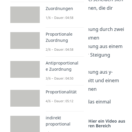
in den Informationen, die dir
Zuordnungen
gegeben sind.
1/6 – Dauer: 04:58
Geradengleichung durch zwei
Proportionale
Punkte bestimmen
Zuordnung
Geradengleichung aus einem
2/6 – Dauer: 04:58
Punkt und der Steigung
bestimmen
Antiproportional
e Zuordnung
Geradengleichung aus y-
3/6 – Dauer: 04:50
Achsenabschnitt und einem
Punkt bestimmen
Proportionalität
Schauen wir uns das einmal
4/6 – Dauer: 05:12
genauer an!
indirekt
Studyflix vernetzt: Hier ein Video aus
proportional
einem anderen Bereich