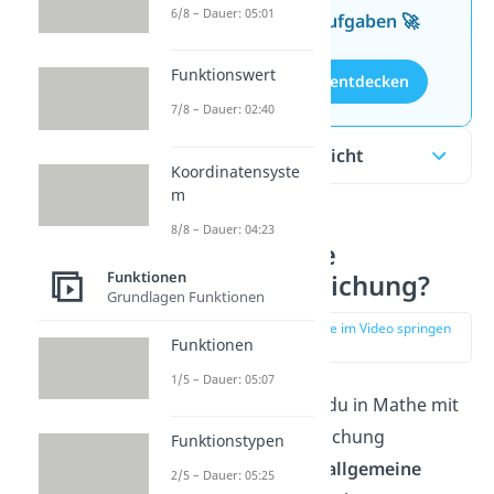
6/8 – Dauer: 05:01
kostenlosen Aufgaben 🚀
Funktionswert
Aufgaben entdecken
7/8 – Dauer: 02:40
Inhaltsübersicht
Koordinatensyste
m
8/8 – Dauer: 04:23
Was ist eine
Funktionen
Geradengleichung?
Grundlagen Funktionen
zur Stelle im Video springen
Funktionen
(00:16)
1/5 – Dauer: 05:07
Eine Linie kannst du in Mathe mit
einer Geradengleichung
Funktionstypen
beschreiben. Die
allgemeine
2/5 – Dauer: 05:25