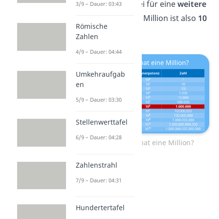
Jede Null steht dabei für eine
weitere
3/9 – Dauer: 03:43
Zehnerpotenz
. Eine Million ist also
10
Römische
hoch 6
.
Zahlen
4/9 – Dauer: 04:44
Umkehraufgab
en
5/9 – Dauer: 03:30
Stellenwerttafel
6/9 – Dauer: 04:28
Wie viele Nullen hat eine Million?
Zahlenstrahl
7/9 – Dauer: 04:31
Hundertertafel