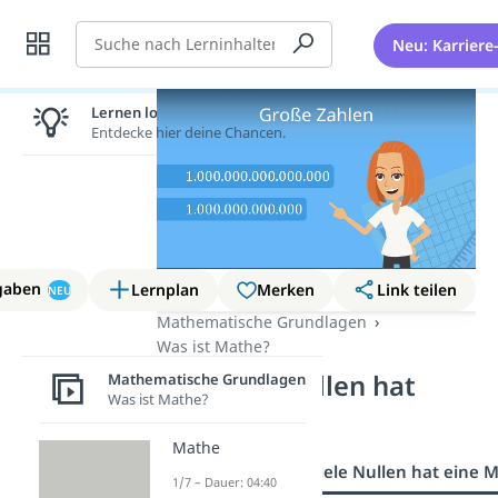
Suche
Neu: Karriere
Lernen lohnt sich!
Entdecke hier deine Chancen.
gaben
Lernplan
Merken
Link teilen
NEU
Mathematische Grundlagen
Was ist Mathe?
Wie viele Nullen hat
Mathematische Grundlagen
Was ist Mathe?
eine Million?
Mathe
Übersicht
Wie viele Nullen hat eine Mi
1/7 – Dauer: 04:40