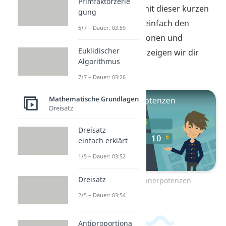
Primfaktorzerle
darstellen. Wie du mit dieser kurzen
gung
Schreibweise ganz einfach den
6/7 – Dauer: 03:59
Überblick über Millionen und
Euklidischer
Milliarden behältst, zeigen wir dir
Algorithmus
hier!
7/7 – Dauer: 03:26
Mathematische Grundlagen
Dreisatz
Dreisatz
einfach erklärt
1/5 – Dauer: 03:52
Dreisatz
Zum Video: Zehnerpotenzen
2/5 – Dauer: 03:54
Antiproportiona