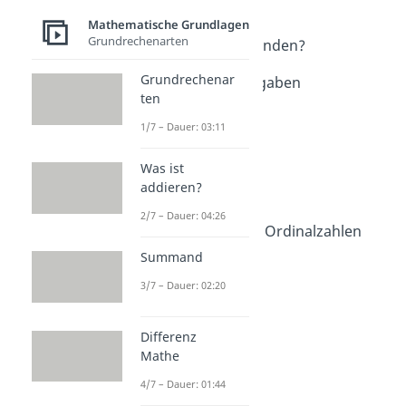
Mathe
Mathematische Grundlagen
Dauer: 04:40
Grundrechenarten
Wer hat Mathe erfunden?
Dauer: 04:11
Grundrechenar
Schwere Matheaufgaben
ten
Dauer: 04:24
Ziffern
1/7 – Dauer: 03:11
Dauer: 03:09
Zahlen
Was ist
Dauer: 04:12
addieren?
Große Zahlen
Dauer: 03:38
2/7 – Dauer: 04:26
Kardinalzahlen und Ordinalzahlen
Dauer: 03:07
Summand
3/7 – Dauer: 02:20
Differenz
Mathe
4/7 – Dauer: 01:44