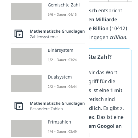
Gemischte Zahl
Übrigens:
Auf
Englisch
entspricht
6/6 – Dauer: 04:15
billion
der
deutschen Milliarde
(10^9). Die
deutsche
Billion
(10^12)
Mathematische Grundlagen
heißt auf Englisch hingegen
trillion
.
Zahlensysteme
Binärsystem
Gibt es die größte Zahl?
1/2 – Dauer: 03:24
Im Alltag nutzen wir das Wort
Dualsystem
Googol
oft als Begriff für die
2/2 – Dauer: 04:44
„größte Zahl“. Das ist eine
1 mit
100 Nullen
. Theoretisch sind
Mathematische Grundlagen
Zahlen aber
unendlich
. Es gibt z.
Besondere Zahlen
B. noch
Googolplex
. Das ist eine
Primzahlen
1 gefolgt von einem Googol an
1/4 – Dauer: 03:49
Nullen
.
Diese Zahl