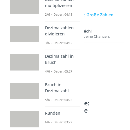
multiplizieren
zur Videoseite: Große Zahlen
2/6 – Dauer: 04:18
Dezimalzahlen
Lernen lohnt sich!
dividieren
Entdecke hier deine Chancen.
3/6 – Dauer: 04:12
Dezimalzahl in
Bruch
4/6 – Dauer: 05:27
Bruch in
Dezimalzahl
5/6 – Dauer: 04:22
Weitere Inhalte:
Mathematische
Runden
Grundlagen
6/6 – Dauer: 03:22
Was ist Mathe?