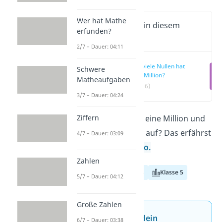
Wer hat Mathe
Wichtige Inhalte in diesem
erfunden?
Video
2/7 – Dauer: 04:11
Wie viele Nullen hat
Schwere
eine Million?
Matheaufgaben
(00:16)
3/7 – Dauer: 04:24
Wie viele Nullen hat eine Million und
Ziffern
wie schreibst du sie auf? Das erfährst
4/7 – Dauer: 03:09
du hier und im
Video.
Zahlen
Klasse 3
Klasse 4
Klasse 5
5/7 – Dauer: 04:12
Große Zahlen
Jetzt neu: Teste dein
6/7 – Dauer: 03:38