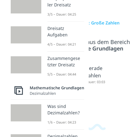
ler Dreisatz
3/5 – Dauer: 04:25
zur Videoseite: Große Zahlen
Dreisatz
Aufgaben
Beliebte Inhalte aus dem Bereich
4/5 – Dauer: 04:21
Mathematische Grundlagen
Zusammengese
tzter Dreisatz
Kardinal
Einmalei
Gerade
5/5 – Dauer: 04:44
zahlen
ns
Zahlen
und
Dauer: 04:23
Dauer: 03:03
Mathematische Grundlagen
Ordinalz
Dezimalzahlen
ahlen
Dauer: 03:07
Was sind
Dezimalzahlen?
1/6 – Dauer: 04:23
Dezimalzahlen