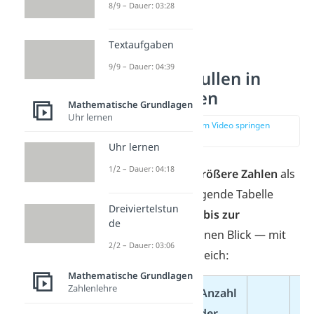
8/9 – Dauer: 03:28
Textaufgaben
9/9 – Dauer: 04:39
Übersicht: Nullen in
großen Zahlen
Mathematische Grundlagen
Uhr lernen
zur Stelle im Video springen
(00:46)
Uhr lernen
1/2 – Dauer: 04:18
Es gibt aber noch
größere Zahlen
als
eine Million.
Die folgende Tabelle
Dreiviertelstun
zeigt dir die
Zahlen bis zur
de
Quadrilliarde
auf einen Blick — mit
2/2 – Dauer: 03:06
der Million als Vergleich:
Mathematische Grundlagen
Zahlenlehre
Anzahl
der