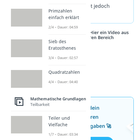
aufzuschreiben ist jedoch
Primzahlen
unmöglich.
einfach erklärt
2/4 – Dauer: 04:59
Studyflix vernetzt: Hier ein Video aus
einem anderen Bereich
Sieb des
Eratosthenes
3/4 – Dauer: 02:57
Quadratzahlen
4/4 – Dauer: 04:40
Mathematische Grundlagen
Teilbarkeit
Jetzt neu: Teste dein
Wissen mit unseren
Teiler und
Vielfache
kostenlosen Aufgaben 🚀
1/7 – Dauer: 03:34