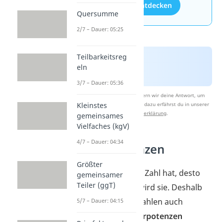
Aufgaben entdecken
Quersumme
2/7 – Dauer: 05:25
Teilbarkeitsreg
eln
3/7 – Dauer: 05:36
Nach Beantwortung speichern wir deine Antwort, um
Studyflix zu verbessern. Mehr dazu erfährst du in unserer
Kleinstes
Datenschutzerklärung
.
gemeinsames
Vielfaches (kgV)
4/7 – Dauer: 04:34
Zehnerpotenzen
Größter
Je mehr Nullen eine Zahl hat, desto
gemeinsamer
Teiler (ggT)
unübersichtlicher wird sie. Deshalb
lassen sich große Zahlen auch
5/7 – Dauer: 04:15
geordnet als
Zehnerpotenzen