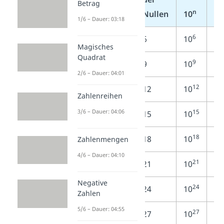
Betrag
n
Name
Nullen
10
Zi
1/6 – Dauer: 03:18
6
Million
6
10
1.
Magisches
Quadrat
9
Milliarde
9
10
1.
2/6 – Dauer: 04:01
12
Billion
12
10
1.
Zahlenreihen
15
3/6 – Dauer: 04:06
Billiarde
15
10
1.
18
Trillion
18
10
1.
Zahlenmengen
4/6 – Dauer: 04:10
21
Trilliarde
21
10
1.
Negative
24
Quadrillion
24
10
1.
Zahlen
5/6 – Dauer: 04:55
27
Quadrilliarde
27
10
1.