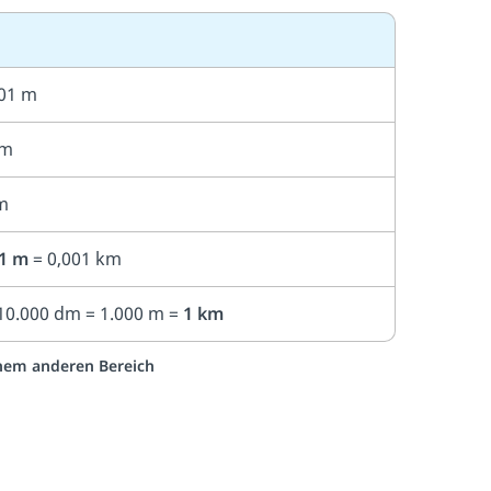
001 m
 m
m
1 m
= 0,001 km
10.000 dm = 1.000 m =
1 km
einem anderen Bereich