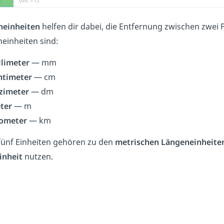
neinheiten
helfen dir dabei, die Entfernung zwischen zwei 
einheiten sind:
llimeter
— mm
ntimeter
— cm
zimeter
— dm
ter
— m
lometer
— km
fünf Einheiten gehören zu den
metrischen Längeneinheite
inheit
nutzen.