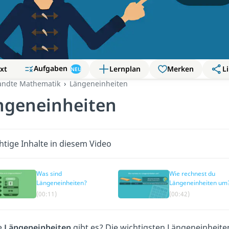
Aufgaben
xt
Lernplan
Merken
Li
NEU
ndte Mathematik
Längeneinheiten
ngeneinheiten
htige Inhalte in diesem Video
Was sind
Wie rechnest du
Längeneinheiten?
Längeneinheiten um
(00:11)
(00:42)
e
Längeneinheiten
gibt es? Die wichtigsten Längeneinheite