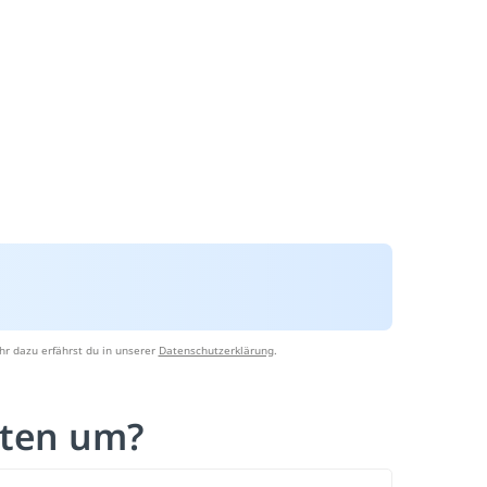
r dazu erfährst du in unserer
Datenschutzerklärung
.
iten um?