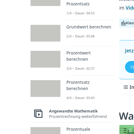
Prozentsatz
im
Vid
1/4 – Dauer: 04:53
Klas
Grundwert berechnen
2/4 – Dauer: 03:48
Jet
Prozentwert
berechnen
3/4 – Dauer: 02:37
Prozentsatz
I
berechnen
4/4 – Dauer: 03:43
Angewandte Mathematik
Wa
Prozentrechnung weiterführend
Prozentuale