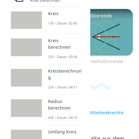
Kreis berechnen
Kreis
1/8 – Dauer: 02:45
Kreis
berechnen
2/8 – Dauer: 03:54
Zum Video: Winkelhalbierende
Kreisberechnun
g
3/8 – Dauer: 04:17
Radius
berechnen
zur Videoseite: Mittelsenkrechte
4/8 – Dauer: 04:19
Dreieck
Umfang Kreis
Beliebte Inhalte aus dem