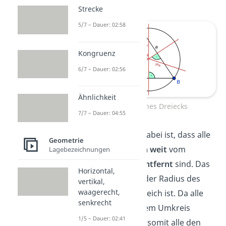
Strecke
5/7 – Dauer: 02:58
Kongruenz
6/7 – Dauer: 02:56
Ähnlichkeit
Umkreis eines Dreiecks
7/7 – Dauer: 04:55
Das Besondere dabei ist, dass alle
Geometrie
Eckpunkte
gleich weit
vom
Lagebezeichnungen
Mittelpunkt M entfernt
sind. Das
Horizontal,
liegt daran, weil der Radius des
vertikal,
waagerecht,
Kreises überall gleich ist. Da alle
senkrecht
Eckpunkte
auf dem Umkreis
1/5 – Dauer: 02:41
liegen, haben sie somit alle den