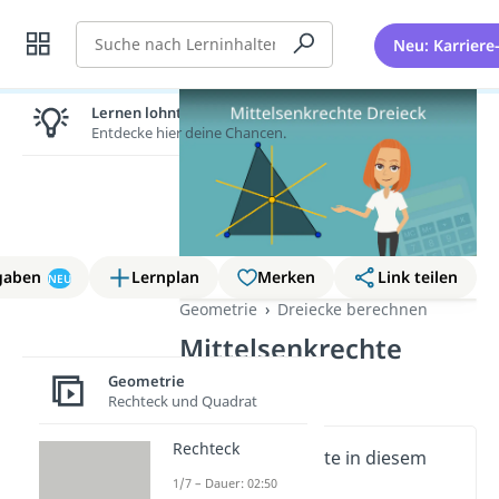
Suche
Neu: Karriere
Lernen lohnt sich!
Entdecke hier deine Chancen.
gaben
Lernplan
Merken
Link teilen
NEU
Geometrie
Dreiecke berechnen
Mittelsenkrechte
Dreieck
Geometrie
Rechteck und Quadrat
Rechteck
Wichtige Inhalte in diesem
Video
1/7 – Dauer: 02:50