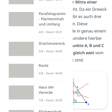
senkrecht
auf der
Mitte einer
Dreiecksseite
steht. Da ein Dreieck
Parallelogramm
drei Seiten hat, gibt es auch drei
- Flächeninhalt
Mittelsenkrechten. Diese
und Umfang
schneiden sich alle in genau einem
4/8 – Dauer: 03:31
Punkt M
. Das besondere hierbei
Drachenviereck
ist, dass die
Eckpunkte A, B und C
5/8 – Dauer: 04:00
des Dreiecks alle
gleich weit
vom
Punkt M
entfernt
sind.
Raute
6/8 – Dauer: 04:20
Haus der
Vierecke
7/8 – Dauer: 03:30
Flächeninhalt