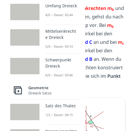
Umfang Dreieck
Um die
Mittelsenkrechten m
und
b
4/6 – Dauer: 02:44
m
herauszufinden, gehst du nach
c
demselben Prinzip vor. Bei
m
b
Mittelsenkrecht
setzt du deinen Zirkel bei den
e Dreieck
Eckpunkten A und C
an und bei
m
c
5/6 – Dauer: 03:14
setzt du deinen Zirkel bei den
Eckpunkten A und B
an. Wenn du
Schwerpunkt
Dreieck
alle Mittelsenkrechten konstruiert
6/6 – Dauer: 03:46
hast,
schneiden
sie sich im
Punkt
M
.
Geometrie
Dreieck Sätze
Satz des Thales
1/2 – Dauer: 04:15