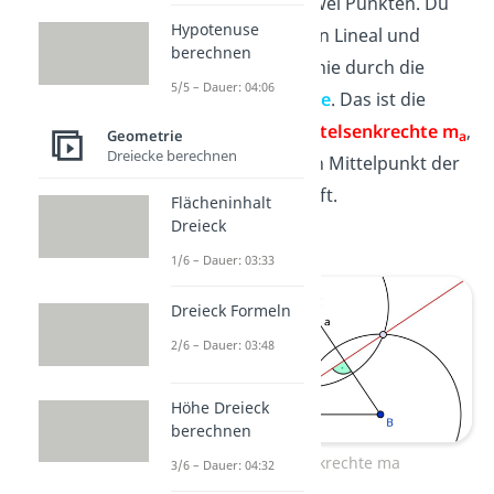
sich nun in zwei Punkten. Du
Hypotenuse
nimmst dir ein Lineal und
berechnen
ziehst eine Linie durch die
5/5 – Dauer: 04:06
Schnittpunkte
. Das ist die
gesuchte
Mittelsenkrechte m
,
Geometrie
a
Dreiecke berechnen
die durch den Mittelpunkt der
Seite a verläuft.
Flächeninhalt
Dreieck
1/6 – Dauer: 03:33
Dreieck Formeln
2/6 – Dauer: 03:48
Höhe Dreieck
berechnen
Mittelsenkrechte ma
3/6 – Dauer: 04:32