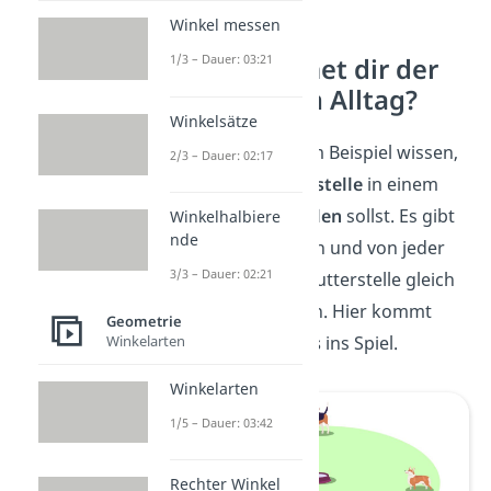
Winkel messen
1/3 – Dauer: 03:21
Wo begegnet dir der
Umkreis im Alltag?
Winkelsätze
Du möchtest zum Beispiel wissen,
2/3 – Dauer: 02:17
wo du die
Futterstelle
in einem
Tierheim aufstellen
sollst. Es gibt
Winkelhalbiere
nde
drei Hundehütten und von jeder
3/3 – Dauer: 02:21
Hütte sollte die Futterstelle gleich
weit entfernt sein. Hier kommt
Geometrie
jetzt der
Umkreis
ins Spiel.
Winkelarten
Winkelarten
1/5 – Dauer: 03:42
Rechter Winkel