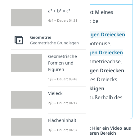
a² + b² = c²
Der
Mittelpunkt M
eines
Umkreises liegt bei
4/4 – Dauer: 04:31
rechtwinkligen Dreiecken
Geometrie
auf der Hypotenuse.
Geometrische Grundlagen
gleichseitigen Dreiecken
Geometrische
auf der Symmetrieachse.
Formen und
Figuren
spitzwinkligen Dreiecken
innerhalb des Dreiecks.
1/8 – Dauer: 03:48
stumpfwinkligen
Vieleck
Dreiecken
außerhalb des
2/8 – Dauer: 04:17
Dreiecks.
Flächeninhalt
Studyflix vernetzt: Hier ein Video aus
3/8 – Dauer: 04:37
einem anderen Bereich