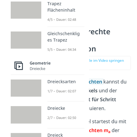
Trapez
Flächeninhalt
4/5 – Dauer: 02:48
Mittelsenkrechte
Gleichschenklig
Dreieck —
es Trapez
Konstruktion
5/5 – Dauer: 04:34
zur Stelle im Video springen
Geometrie
(00:50)
Dreiecke
Die
Mittelsenkrechten
kannst du
Dreiecksarten
mithilfe eines
Zirkels
und der
1/7 – Dauer: 02:07
folgenden
Schritt für Schritt
Anleitung
konstruieren.
Dreiecke
2/7 – Dauer: 02:50
In diesem Beispiel startest du mit
der
Mittelsenkrechten m
der
a
Dreieck