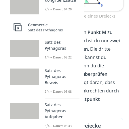
Kongruenzsätze
2/2 – Dauer: 04:20
Mittelsenkrechte eines Dreiecks
Geometrie
Satz des Pythagoras
Übrigens
:
Um den
Punkt M
zu
bestimmen, brauchst du nur
zwei
Satz des
Pythagoras
Mittelsenkrechten
. Die dritte
Mittelsenkrechte kannst du
1/4 – Dauer: 03:22
konstruieren, wenn du die
Satz des
anderen beiden
überprüfen
Pythagoras
möchtest. Das liegt daran, dass
Beweis
alle drei Mittelsenkrechten durch
2/4 – Dauer: 03:08
denselben Schnittpunkt
Satz des
verlaufen.
Pythagoras
Aufgaben
Besondere Dreiecke
3/4 – Dauer: 03:43