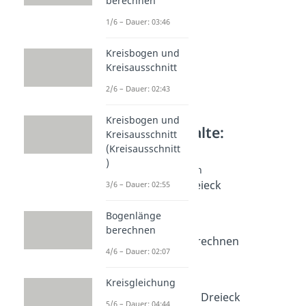
berechnen
1/6 – Dauer: 03:46
Kreisbogen und
Kreisausschnitt
2/6 – Dauer: 02:43
Kreisbogen und
Weitere Inhalte:
Kreisausschnitt
Geometrie
(Kreisausschnitt
)
Dreiecke berechnen
Flächeninhalt Dreieck
3/6 – Dauer: 02:55
Dauer: 03:33
Dreieck Formeln
Bogenlänge
Dauer: 03:48
berechnen
Höhe Dreieck berechnen
4/6 – Dauer: 02:07
Dauer: 04:32
Umfang Dreieck
Kreisgleichung
Dauer: 02:44
Mittelsenkrechte Dreieck
5/6 – Dauer: 04:44