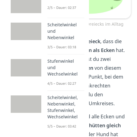
2/5 – Dauer: 02:37
Umkreis eines Dreiecks im Alltag
Scheitelwinkel
und
Nebenwinkel
Du bildest ein
Dreieck
, dass die
3/5 – Dauer: 03:18
drei Hundehütten als Ecken
hat.
Dann konstruierst du zwei
Stufenwinkel
Mittelsenkrechten
von diesem
und
Wechselwinkel
Dreieck. An dem Punkt, bei dem
4/5 – Dauer: 02:27
sich die Mittelsenkrechten
schneiden, hast du den
Scheitelwinkel,
Mittelpunkt
des Umkreises.
Nebenwinkel,
Stufenwinkel,
Von dort aus sind alle Ecken und
Wechselwinkel
somit
alle Hundehütten gleich
5/5 – Dauer: 03:42
weit entfernt
. Jeder Hund hat