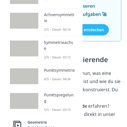
Wissen mit unseren
kostenlosen Aufgaben 🚀
Achsensymmetr
ie
Aufgaben entdecken
2/5 – Dauer: 04:10
Symmetrieachs
e
3/5 – Dauer: 03:13
Winkelhalbierende
Punktsymmetrie
Super! Du weißt nun, was eine
4/5 – Dauer: 04:34
Mittelsenkrechte ist und wie du sie
in einem Dreieck konstruierst. Du
Punktspiegelun
willst mehr über
g
Winkelhalbierende
erfahren?
5/5 – Dauer: 03:15
Dann schau dazu direkt in unser
Video
rein!
Geometrie