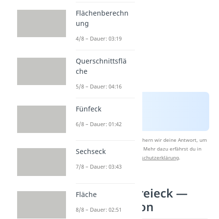
Flächenberechn
ung
4/8 – Dauer: 03:19
Querschnittsflä
che
5/8 – Dauer: 04:16
Fünfeck
6/8 – Dauer: 01:42
Nach Beantwortung speichern wir deine Antwort, um
Studyflix zu verbessern. Mehr dazu erfährst du in
Sechseck
unserer
Datenschutzerklärung
.
7/8 – Dauer: 03:43
Umkreis Dreieck —
Fläche
Konstruktion
8/8 – Dauer: 02:51