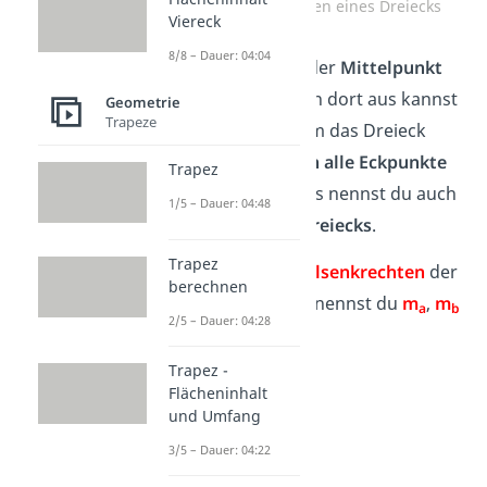
Mittelsenkrechten eines Dreiecks
Viereck
8/8 – Dauer: 04:04
Der Punkt M ist der
Mittelpunkt
des Dreiecks
. Von dort aus kannst
Geometrie
Trapeze
du einen
Kreis
um das Dreieck
ziehen, der
durch alle Eckpunkte
Trapez
geht. Diesen Kreis nennst du auch
1/5 – Dauer: 04:48
Umkreis eines Dreiecks
.
Trapez
Merke:
Die
Mittelsenkrechten
der
berechnen
Seiten a, b und c nennst du
m
,
m
a
b
2/5 – Dauer: 04:28
und
m
.
c
Trapez -
Flächeninhalt
und Umfang
3/5 – Dauer: 04:22