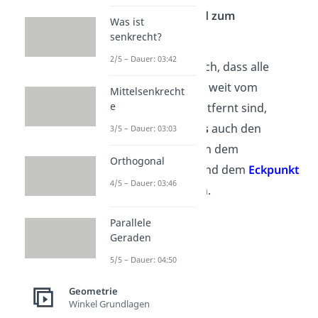
gleichen
Abstand zum
Was ist
Mittelpunkt M
.
senkrecht?
2/5 – Dauer: 03:42
Übrigens:
Dadurch, dass alle
Eckpunkte gleich weit vom
Mittelsenkrecht
e
Mittelpunkt M entfernt sind,
kannst als
Radius
auch den
3/5 – Dauer: 03:03
Abstand zwischen dem
Orthogonal
Mittelpunkt M
und dem
Eckpunkt
4/5 – Dauer: 03:46
B
oder
C
nehmen.
Parallele
Geraden
5/5 – Dauer: 04:50
Geometrie
Winkel Grundlagen