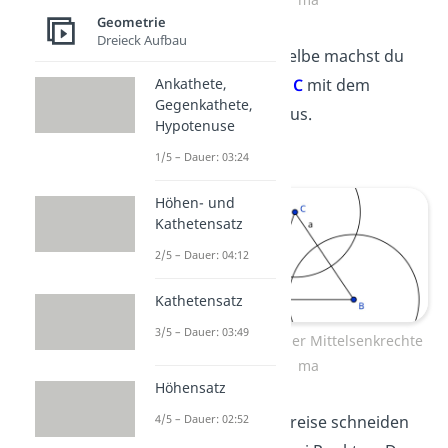
Geometrie
Dreieck Aufbau
Schritt
: Dasselbe machst du
am
Eckpunkt C
mit dem
Ankathete,
Gegenkathete,
gleichen Radius.
Hypotenuse
1/5 – Dauer: 03:24
Höhen- und
Kathetensatz
2/5 – Dauer: 04:12
Kathetensatz
3/5 – Dauer: 03:49
Konstruktion der Mittelsenkrechte
ma
Höhensatz
Schritt
: Die Kreise schneiden
4/5 – Dauer: 02:52