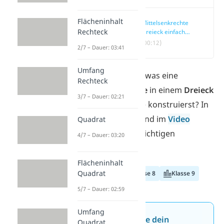
Flächeninhalt
Mittelsenkrechte
Rechteck
Dreieck einfach
erklärt
(00:12)
2/7 – Dauer: 03:41
Umfang
Du willst wissen, was eine
Rechteck
Mittelsenkrechte
in einem
Dreieck
3/7 – Dauer: 02:21
ist und wie du sie konstruierst? In
diesem Beitrag und im
Video
Quadrat
findest du alle wichtigen
4/7 – Dauer: 03:20
Informationen!
Flächeninhalt
Quadrat
Klasse 7
Klasse 8
Klasse 9
5/7 – Dauer: 02:59
Umfang
Jetzt neu: Teste dein
Quadrat