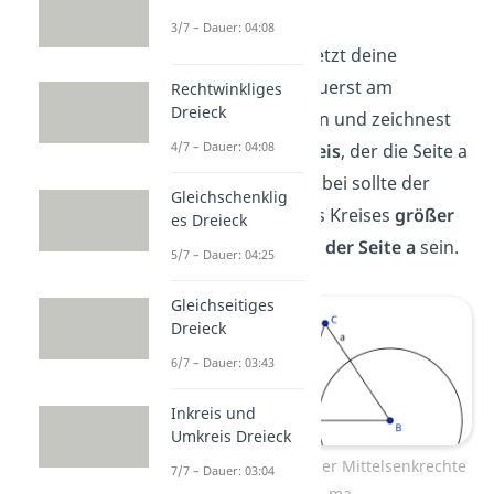
Seite a.
3/7 – Dauer: 04:08
Schritt
: Du setzt deine
Zirkelspitze zuerst am
Rechtwinkliges
Dreieck
Eckpunkt B
an und zeichnest
4/7 – Dauer: 04:08
einen
Halbkreis
, der die Seite a
schneidet. Dabei sollte der
Gleichschenklig
Radius
deines Kreises
größer
es Dreieck
als die Hälfte der Seite a
sein.
5/7 – Dauer: 04:25
Gleichseitiges
Dreieck
6/7 – Dauer: 03:43
Inkreis und
Umkreis Dreieck
Konstruktion der Mittelsenkrechte
7/7 – Dauer: 03:04
ma