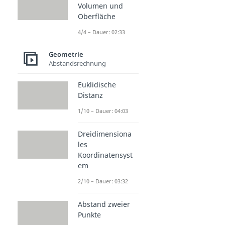
Volumen und
Oberfläche
4/4 – Dauer: 02:33
Geometrie
Abstandsrechnung
Euklidische
Distanz
1/10 – Dauer: 04:03
Dreidimensiona
les
Koordinatensyst
em
2/10 – Dauer: 03:32
Abstand zweier
Punkte