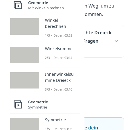
Geometrie
dann den gleichen Weg, um zu
Mit Winkeln rechnen
seinem Napf zu kommen.
Winkel
berechnen
Mittelsenkrechte Dreieck
1/3 – Dauer: 03:53
— häufigste Fragen
Winkelsumme
(ausklappen)
2/3 – Dauer: 03:14
Innenwinkelsu
mme Dreieck
3/3 – Dauer: 03:10
Geometrie
Symmetrie
Symmetrie
Jetzt neu: Teste dein
1/5 – Dauer: 03:03