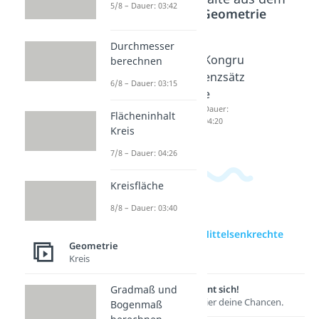
5/8 – Dauer: 03:42
Bereich
Geometrie
Durchmesser
Schwer
Satz
Kongru
berechnen
punkt
des
enzsätz
6/8 – Dauer: 03:15
Dreieck
Thales
e
Dauer:
Dauer:
Dauer:
Flächeninhalt
03:46
04:15
04:20
Kreis
7/8 – Dauer: 04:26
Kreisfläche
8/8 – Dauer: 03:40
zur Videoseite: Mittelsenkrechte
Geometrie
Dreieck
Kreis
Lernen lohnt sich!
Gradmaß und
Entdecke hier deine Chancen.
Bogenmaß