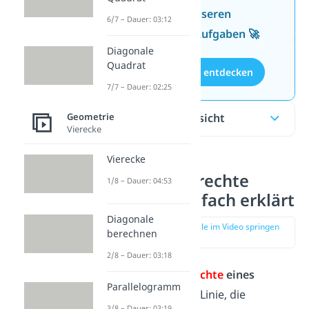
Wissen mit unseren
6/7 – Dauer: 03:12
kostenlosen Aufgaben 🚀
Diagonale
Quadrat
Aufgaben entdecken
7/7 – Dauer: 02:25
Inhaltsübersicht
Geometrie
Vierecke
Vierecke
Mittelsenkrechte
1/8 – Dauer: 04:53
Dreieck einfach erklärt
Diagonale
zur Stelle im Video springen
berechnen
(00:12)
2/8 – Dauer: 03:18
Die
Mittelsenkrechte
eines
Parallelogramm
Dreiecks
ist eine Linie, die
3/8 – Dauer: 03:19