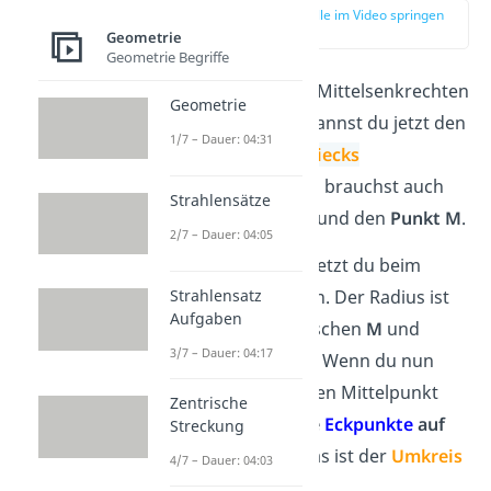
zur Stelle im Video springen
(02:15)
Geometrie
Geometrie Begriffe
Nachdem du die Mittelsenkrechten
Geometrie
bestimmt hast, kannst du jetzt den
1/7 – Dauer: 04:31
Umkreis des Dreiecks
konstruieren
. Du brauchst auch
Strahlensätze
hier einen
Zirkel
und den
Punkt M
.
2/7 – Dauer: 04:05
Die Zirkelspitze setzt du beim
Mittelpunkt M
an. Der Radius ist
Strahlensatz
Aufgaben
der
Abstand
zwischen
M
und
3/7 – Dauer: 04:17
dem
Eckpunkt A
. Wenn du nun
einen Kreis um den Mittelpunkt
Zentrische
ziehst, liegen
alle
Eckpunkte
auf
Streckung
der Kreislinie
. Das ist der
Umkreis
4/7 – Dauer: 04:03
eines Dreiecks.