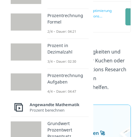
Lineare Optimierung
Prozentrechnung
in Operations
Formel
Research
(00:14)
2/4 – Dauer: 04:21
Du hast manchmal
Prozent in
Entscheidungsschwierigkeiten und
Dezimalzahl
weißt nicht ob du lieber Kuchen oder
3/4 – Dauer: 02:30
Eis essen sollst? Operations Research
Prozentrechnung
kann dir bei so manchen
Aufgaben
Entscheidungen weiterhelfen.
4/4 – Dauer: 04:47
Angewandte Mathematik
Prozent berechnen
Jetzt neu: Teste dein
Grundwert
Wissen mit unseren
Prozentwert
kostenlosen Aufgaben 🚀
Prozentsatz