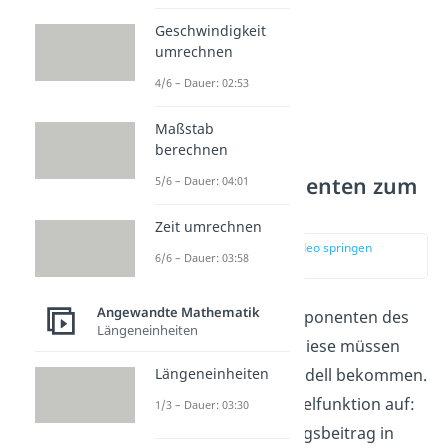
Geschwindigkeit
umrechnen
4/6 – Dauer: 02:53
Maßstab
berechnen
Von den Komponenten zum
5/6 – Dauer: 04:01
Modell
Zeit umrechnen
zur Stelle im Video springen
6/6 – Dauer: 03:58
(01:43)
Angewandte Mathematik
Damit hast du alle Komponenten des
Längeneinheiten
Problems aufgelistet. Diese müssen
Längeneinheiten
wir jetzt noch in ein Modell bekommen.
Zuerst stellen wir die Zielfunktion auf:
1/3 – Dauer: 03:30
Maximiere den Deckungsbeitrag in