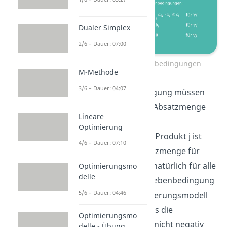
Dualer Simplex
2/6 – Dauer: 07:00
Erstellung der Nebenbedingungen
M-Methode
3/6 – Dauer: 04:07
Als zweite Nebenbedingung müssen
wir noch die maximale Absatzmenge
Lineare
begrenzen. Also, die
Optimierung
Produktionsmenge für Produkt j ist
4/6 – Dauer: 07:10
kleiner gleich der Absatzmenge für
Produkt j. Und das gilt natürlich für alle
Optimierungsmo
delle
Produkte j. Die dritte Nebenbedingung
5/6 – Dauer: 04:46
ist fast in jedem Optimierungsmodell
enthalten. Nämlich, dass die
Optimierungsmo
Entscheidungsvariable nicht negativ
delle - Übung