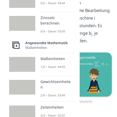
Produktionskapazität in
5/6 – Dauer: 04:44
Maschinenstunden c
. Die Bearbeitung
i
eines Produkts j auf Maschine i
Zinssatz
berechnen
benötigt a
Maschinenstunden. Es
ij
6/6 – Dauer: 03:50
kann eine maximale Menge b
je
j
Produkt abgesetzt werden.
Angewandte Mathematik
Maßeinheiten
Maßeinheiten
1/4 – Dauer: 04:03
Gewichtseinheite
n
2/4 – Dauer: 03:49
Erstellung des Modells
Zeiteinheiten
3/4 – Dauer: 03:07
Gesucht ist jetzt das