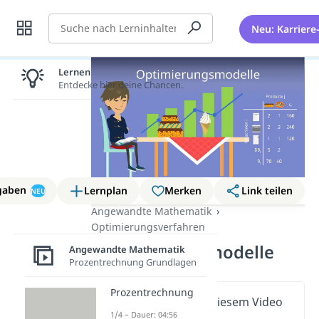
Suche
Neu: Karriere
Lernen lohnt sich!
Entdecke hier deine Chancen.
gaben
Lernplan
Merken
Link teilen
NEU
Angewandte Mathematik
Optimierungsverfahren
Optimierungsmodelle
Angewandte Mathematik
Prozentrechnung Grundlagen
Prozentrechnung
Wichtige Inhalte in diesem Video
1/4 – Dauer: 04:56