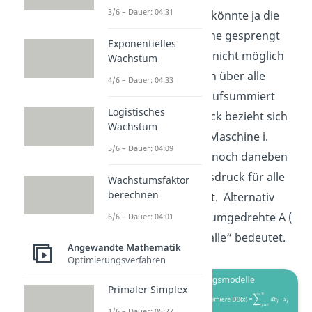
3/6 – Dauer: 04:31
sein muss. Denn sonst könnte ja die
Kapazität einer Maschine gesprengt
Exponentielles
werden, was technisch nicht möglich
Wachstum
ist. Das muss jetzt noch über alle
4/6 – Dauer: 04:33
Produkte j von 1 bis n aufsummiert
Logistisches
werden. Dieser Ausdruck bezieht sich
Wachstum
jetzt aber nur auf eine Maschine i.
5/6 – Dauer: 04:09
Deswegen müssen wir noch daneben
schreiben, dass der Ausdruck für alle
Wachstumsfaktor
berechnen
Maschinen i = 1,…,m gilt. Alternativ
kannst du auch dieses umgedrehte A (
6/6 – Dauer: 04:01
) verwenden, was „für alle“ bedeutet.
Angewandte Mathematik
Optimierungsverfahren
Primaler Simplex
1/6 – Dauer: 05:27