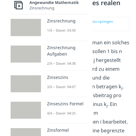
Modellierung eines realen
Angewandte Mathematik
Zinsrechnung
Problems
Zinsrechnung
zur Stelle im Video springen
(00:36)
1/6 – Dauer: 03:50
Wir zeigen dir jetzt wie man ein solches
Zinsrechnung
Problem modelliert. Es sollen 1 bis n
Aufgaben
verschiedene Produkte j hergestellt
2/6 – Dauer: 04:38
werden. Ein Produkt wird zu einem
Zinseszins
Absatzpreis v
verkauft und die
j
variablen Herstellkosten betragen k
.
3/6 – Dauer: 04:07
j
Das heißt, der Deckungsbeitrag pro
Zinseszins Formel
Stück db
ist gleich v
minus k
. Ein
j
j
j
Produkt j wird auf 1 bis m
4/6 – Dauer: 04:25
verschiedenen Maschinen i bearbeitet.
Die Maschinen haben eine begrenzte
Zinsformel