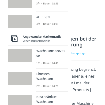
3/4 – Dauer: 02:55
ar in qm
4/4 – Dauer: 04:00
Angewandte Mathematik
Nebenbedingungen bei der
Wachstumsmodelle
linearen Optimierung
Wachstumsprozes
zur Stelle im Video springen
se
(02:22)
1/6 – Dauer: 04:41
Die erste Nebenbedingung begrenzt,
Lineares
dass die Bearbeitungsdauer a
eines
ij
Wachstum
Produkts j auf Maschine i mal der
2/6 – Dauer: 04:21
Produktionsmenge des Produkts j
kleiner oder gleich der
Beschränktes
Wachstum
Produktionskapazität der Maschine i