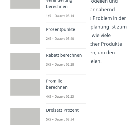
Veränderung
von mathematischen Modellen und
berechnen
Methoden genau oder annähernd
1/5 – Dauer: 03:14
genau gelöst. Ein reales Problem in der
Produktionsprogrammplanung ist zum
Prozentpunkte
Beispiel zu entscheiden wie viele
2/5 – Dauer: 03:40
Einheiten unterschiedlicher Produkte
hergestellt werden sollen, um den
Rabatt berechnen
größten Gewinn zu erzielen.
3/5 – Dauer: 02:28
Promille
berechnen
4/5 – Dauer: 02:23
Dreisatz Prozent
5/5 – Dauer: 03:54