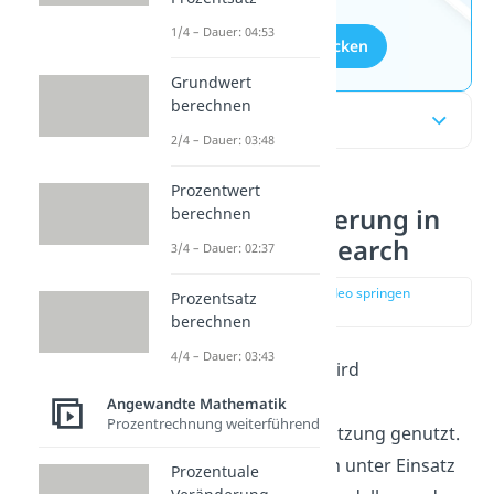
1/4 – Dauer: 04:53
Aufgaben entdecken
Grundwert
berechnen
Inhaltsübersicht
2/4 – Dauer: 03:48
Prozentwert
Lineare Optimierung in
berechnen
Operations Research
3/4 – Dauer: 02:37
zur Stelle im Video springen
Prozentsatz
(00:14)
berechnen
4/4 – Dauer: 03:43
Operations Research wird
grundsätzlich zur
Angewandte Mathematik
Prozentrechnung weiterführend
Entscheidungsunterstützung genutzt.
Reale Probleme werden unter Einsatz
Prozentuale