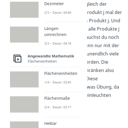
Dezimeter
Abhängigkeit von x ist gleich der
Deckungsbeitrag von Produkt j mal der
2/3 – Dauer: 04:49
Produktionsmenge von Produkt j. Und
Längen
das summierst du über alle Produkte j
umrechnen
von 1 bis n auf. Jetzt brauchst du noch
3/3 – Dauer: 04:18
Nebenbedingungen, denn nur mit der
Zielfunktion würden ja unendlich viele
Angewandte Mathematik
Flächeneinheiten
Produkte produziert werden. Die
Nebenbedingungen schränken also
Flächeneinheiten
deine Zielfunktion ein. Diese
1/4 – Dauer: 03:45
aufzustellen braucht etwas Übung, da
sie nicht immer sofort einleuchten
Flächenmaße
oder auffallen.
2/4 – Dauer: 03:17
Hektar