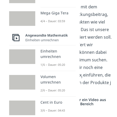
Produktionsprogramm mit dem
Mega Giga Tera
maximalen Gesamt-Deckungsbeitrag,
also von welchen Produkten wie viel
4/4 – Dauer: 03:59
produziert werden soll. Das ist unsere
Angewandte Mathematik
Zielfunktion, die maximiert werden soll.
Einheiten umrechnen
Sie legt fest, welchen Wert wir
Einheiten
optimieren wollen. Wir können dabei
umrechnen
ein Maximum oder Minimum suchen.
1/6 – Dauer: 05:20
Zum Schluss müssen wir noch eine
Entscheidungsvariable x
einführen, die
j
Volumen
die Produktionsmengen der Produkte j
umrechnen
angibt.
2/6 – Dauer: 05:20
Studyflix vernetzt: Hier ein Video aus
Cent in Euro
einem anderen Bereich
3/6 – Dauer: 04:43