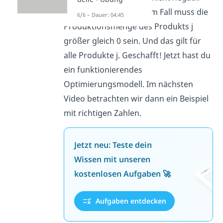
werden darf. In unserem Fall muss die
6/6 – Dauer: 04:45
Produktionsmenge des Produkts j
größer gleich 0 sein. Und das gilt für
alle Produkte j. Geschafft! Jetzt hast du
ein funktionierendes
Optimierungsmodell. Im nächsten
Video betrachten wir dann ein Beispiel
mit richtigen Zahlen.
Jetzt neu: Teste dein
Wissen mit unseren
kostenlosen Aufgaben 🚀
Aufgaben entdecken