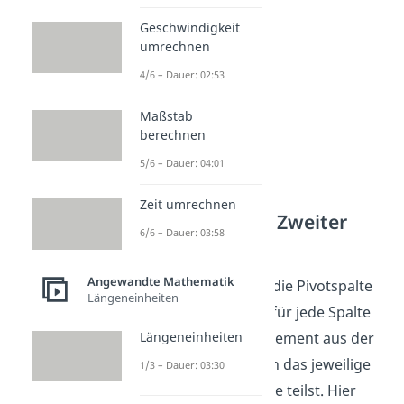
Geschwindigkeit
umrechnen
4/6 – Dauer: 02:53
Maßstab
berechnen
5/6 – Dauer: 04:01
Zeit umrechnen
Dualer Simplex – Zweiter
6/6 – Dauer: 03:58
Schritt:
Angewandte Mathematik
Als zweites wählen wir die Pivotspalte
Längeneinheiten
s. Dazu berechnest du für jede Spalte
Längeneinheiten
c
/a
, indem du jedes Element aus der
j
zj
Zielfunktionszeile durch das jeweilige
1/3 – Dauer: 03:30
Element in der Pivotzeile teilst. Hier