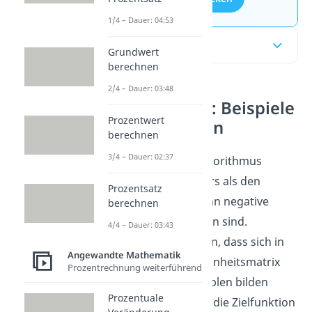
1/4 – Dauer: 04:53
Inhaltsübersicht
Grundwert
berechnen
2/4 – Dauer: 03:48
Dualer Simplex: Beispiele
Prozentwert
und Erklärungen
berechnen
3/4 – Dauer: 02:37
Den dualen Simplex Algorithmus
verwendet man – anders als den
Prozentsatz
primalen Simplex – wenn negative
berechnen
rechte Seiten vorhanden sind.
4/4 – Dauer: 03:43
Ansonsten gilt weiterhin, dass sich in
Angewandte Mathematik
der Normalform eine Einheitsmatrix
Prozentrechnung weiterführend
unter den Schlupfvariablen bilden
Prozentuale
muss. Außerdem muss die Zielfunktion