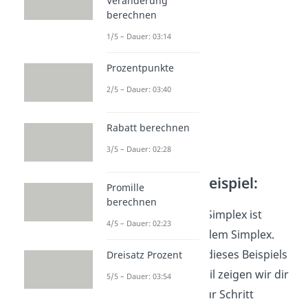
Veränderung
maximierend sein.
berechnen
1/5 – Dauer: 03:14
Prozentpunkte
2/5 – Dauer: 03:40
Rabatt berechnen
3/5 – Dauer: 02:28
Dualer Simplex Beispiel:
Promille
berechnen
Der Ablauf des dualen Simplex ist
4/5 – Dauer: 02:23
ähnlich wie beim primalem Simplex.
Wir gehen ihn anhand dieses Beispiels
Dreisatz Prozent
durch: Im folgenden Teil zeigen wir dir
5/5 – Dauer: 03:54
das Vorgehen Schritt für Schritt