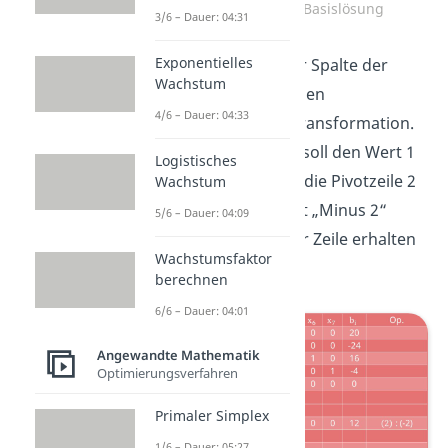
Berechnung neuer Basislösung
3/6 – Dauer: 04:31
Exponentielles
Jetzt schaffen wir in der Spalte der
Wachstum
neuen Basisvariable einen
4/6 – Dauer: 04:33
Einheitsvektor durch Transformation.
Die neue Basisvariable soll den Wert 1
Logistisches
bekommen. Dazu wird die Pivotzeile 2
Wachstum
durch das Pivotelement „Minus 2“
5/6 – Dauer: 04:09
geteilt. Für den Rest der Zeile erhalten
Wachstumsfaktor
wir damit:
berechnen
6/6 – Dauer: 04:01
Angewandte Mathematik
Optimierungsverfahren
Primaler Simplex
1/6 – Dauer: 05:27