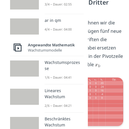
Dualer Simplex – Dritter
3/4 – Dauer: 02:55
Schritt:
ar in qm
Im dritten Schritt berechnen wir die
4/4 – Dauer: 04:00
neue Basislösung. Wir fügen fünf neue
Zeilen hinzu und beschriften die
Angewandte Mathematik
Basisvariablenzeilen. Dabei ersetzen
Wachstumsmodelle
wir die Basisvariable
in der Pivotzeile
Wachstumsprozes
mit der Nichtbasisvariable
.
se
1/6 – Dauer: 04:41
Lineares
Wachstum
2/6 – Dauer: 04:21
Beschränktes
Wachstum