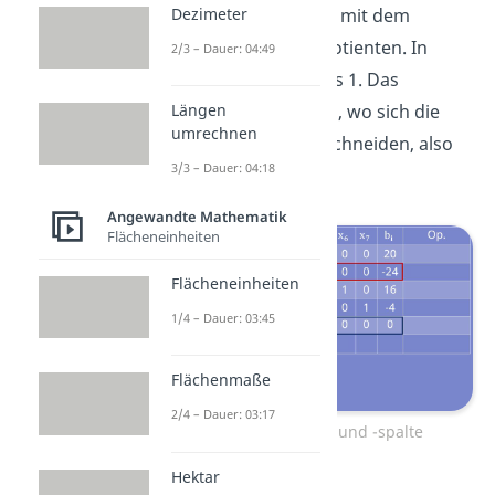
markierst du die Spalte mit dem
Dezimeter
größten, negativen Quotienten. In
2/3 – Dauer: 04:49
unserem Fall also Minus 1. Das
Pivotelement a
ist das, wo sich die
Längen
zs
umrechnen
Pivotzeile und -spalte schneiden, also
3/3 – Dauer: 04:18
Minus 2.
Angewandte Mathematik
Flächeneinheiten
Flächeneinheiten
1/4 – Dauer: 03:45
Flächenmaße
2/4 – Dauer: 03:17
Wahl der Pivotzeile und -spalte
Hektar