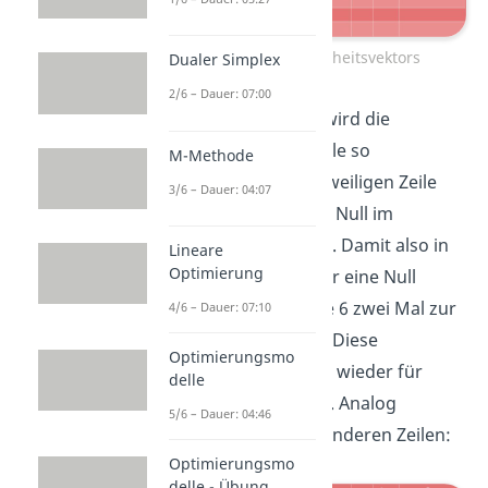
Erstellung eines Einheitsvektors
Dualer Simplex
2/6 – Dauer: 07:00
Für die übrigen Zeilen wird die
umgewandelte Pivotzeile so
M-Methode
multipliziert und zur jeweiligen Zeile
3/6 – Dauer: 04:07
hinzuaddiert, dass eine Null im
Einheitsvektor entsteht. Damit also in
Lineare
Optimierung
Zeile 5 im Einheitsvektor eine Null
entsteht, muss die Zeile 6 zwei Mal zur
4/6 – Dauer: 07:10
Zeile 1 addiert werden. Diese
Optimierungsmo
Rechnung gilt natürlich wieder für
delle
jedes Element der Zeile. Analog
5/6 – Dauer: 04:46
berechnen wir für die anderen Zeilen:
Optimierungsmo
delle - Übung