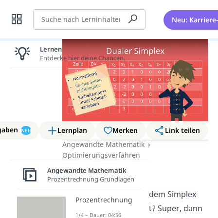
Suche
Neu: Karriere
Lernen lohnt sich!
Entdecke hier deine Chancen.
gaben
Lernplan
Merken
Link teilen
NEU
Angewandte Mathematik
Optimierungsverfahren
Dualer Simplex
Angewandte Mathematik
Prozentrechnung Grundlagen
Du hast dich schon mit dem Simplex
Prozentrechnung
Algorithmus beschäftigt? Super, dann
1/4 – Dauer: 04:56