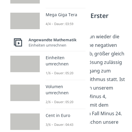
Dualer Simplex – Erster
Mega Giga Tera
Schritt:
4/4 – Dauer: 03:59
Als erstes wählen wir nun wieder die
Angewandte Mathematik
Pivotzeile z. Gibt es keine negativen
Einheiten umrechnen
rechten Seiten, also ist b
größer gleich
i
Einheiten
0, ist die aktuelle Basislösung zulässig
umrechnen
und es findet der Übergang zum
1/6 – Dauer: 05:20
primalen Simplex-Algorithmus statt. Ist
Volumen
dies nicht der Fall, wie in unserem
umrechnen
Beispiel Minus 24 und Minus 4,
2/6 – Dauer: 05:20
markieren wir die Zeile mit dem
kleinsten b
, in unserem Fall Minus 24.
i
Cent in Euro
Damit haben wir auch schon unsere
3/6 – Dauer: 04:43
Pivotzeile gefunden!