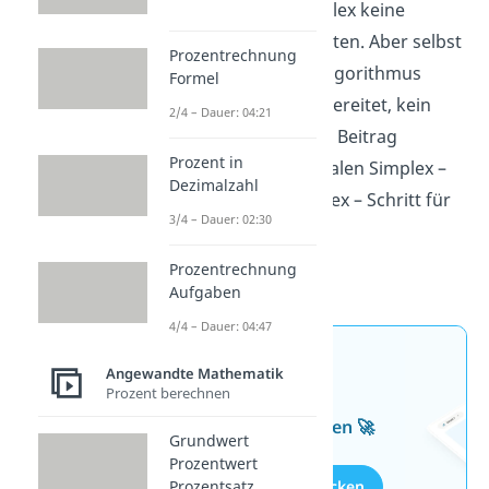
wird dir der duale Simplex keine
großen Probleme bereiten. Aber selbst
Prozentrechnung
wenn dir der Simplex Algorithmus
Formel
noch Schwierigkeiten bereitet, kein
2/4 – Dauer: 04:21
Problem! Im folgenden Beitrag
Prozent in
erklären wir dir den dualen Simplex –
Dezimalzahl
auf englisch dual Simplex – Schritt für
3/4 – Dauer: 02:30
Schritt mit Hilfe einer
Beispielrechnung.
Prozentrechnung
Aufgaben
4/4 – Dauer: 04:47
Jetzt neu: Teste dein
Angewandte Mathematik
Wissen mit unseren
Prozent berechnen
kostenlosen Aufgaben 🚀
Grundwert
Prozentwert
Prozentsatz
Aufgaben entdecken