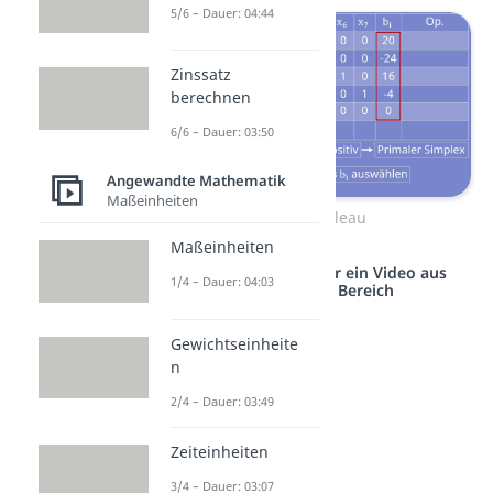
5/6 – Dauer: 04:44
Zinssatz
berechnen
6/6 – Dauer: 03:50
Angewandte Mathematik
Maßeinheiten
Simplex Tableau
Maßeinheiten
Studyflix vernetzt: Hier ein Video aus
1/4 – Dauer: 04:03
einem anderen Bereich
Gewichtseinheite
n
2/4 – Dauer: 03:49
Zeiteinheiten
3/4 – Dauer: 03:07