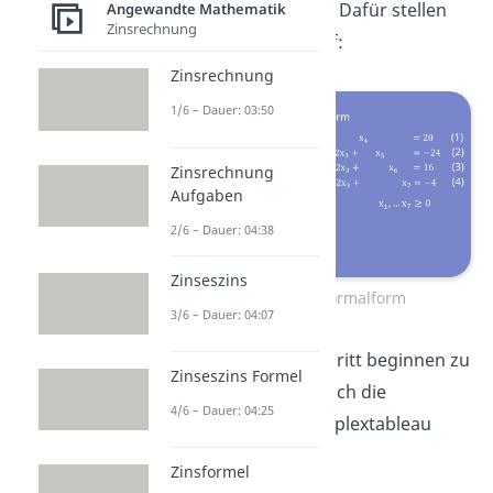
anhand eines Beispiels. Dafür stellen
Angewandte Mathematik
Zinsrechnung
wir die Normalform auf:
Zinsrechnung
1/6 – Dauer: 03:50
Zinsrechnung
Aufgaben
2/6 – Dauer: 04:38
Zinseszins
Aufstellen der Normalform
3/6 – Dauer: 04:07
Um mit dem ersten Schritt beginnen zu
Zinseszins Formel
können, müssen wir noch die
4/6 – Dauer: 04:25
Normalform in das Simplextableau
übertragen:
Zinsformel