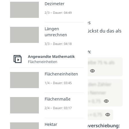
Dezimeter
Übung 1
2/3 – Dauer: 04:49
Ein Kleid kostet
75 %
des
Längen
Originalpreises. Wie drückst du das als
umrechnen
Dezimalzahl
aus?
3/3 – Dauer: 04:18
Lösung mit Division:
Angewandte Mathematik
Flächeneinheiten
Schritt 1: Schreibe 75 % als
Bruch: 75/100
Flächeneinheiten
1/4 – Dauer: 03:45
Schritt 2: Teile den Zähler
(75) durch den Nenner
Flächenmaße
(100): 75 : 100 = 0,75
2/4 – Dauer: 03:17
Ergebnis: 75 % = 0,75
Hektar
Lösung mit Kommaverschiebung: