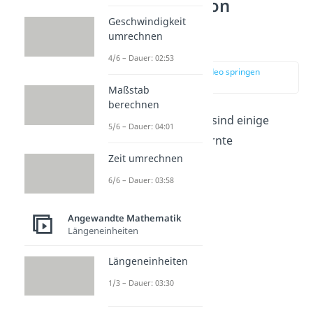
Umrechnung von
Prozenten in
Geschwindigkeit
umrechnen
Dezimalzahlen
4/6 – Dauer: 02:53
zur Stelle im Video springen
(00:48)
Maßstab
berechnen
Jetzt bist du dran! Hier sind einige
5/6 – Dauer: 04:01
Übungen
, um das Gelernte
Zeit umrechnen
anzuwenden.
6/6 – Dauer: 03:58
Angewandte Mathematik
Längeneinheiten
Längeneinheiten
1/3 – Dauer: 03:30