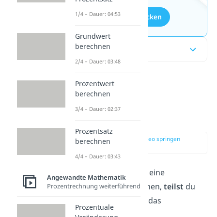
1/4 – Dauer: 04:53
Aufgaben entdecken
Grundwert
berechnen
Inhaltsübersicht
2/4 – Dauer: 03:48
Prozentwert
Prozente in
berechnen
Dezimalzahlen
3/4 – Dauer: 02:37
umrechnen
Prozentsatz
zur Stelle im Video springen
berechnen
(00:13)
4/4 – Dauer: 03:43
Um eine Prozentzahl in eine
Angewandte Mathematik
Dezimalzahl umzurechnen,
teilst
du
Prozentrechnung weiterführend
sie
durch 100
und lässt das
Prozentuale
Prozentzeichen weg: