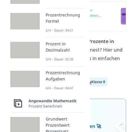
Prozente in
Prozentrechnung
Dezimalzahlen
Formel
umrechnen
(00:13)
2/4 – Dauer: 04:21
Du fragst dich, wie du
Prozente in
Prozent in
Dezimalzahlen
umrechnest? Hier
und
Dezimalzahl
im
Video
erfährst du es in einfachen
3/4 – Dauer: 02:30
Schritten!
Prozentrechnung
Aufgaben
Klasse 6
Klasse 7
Klasse 8
4/4 – Dauer: 04:47
Angewandte Mathematik
Prozent berechnen
Jetzt neu: Teste dein
Wissen mit unseren
Grundwert
Prozentwert
kostenlosen Aufgaben 🚀
Prozentsatz