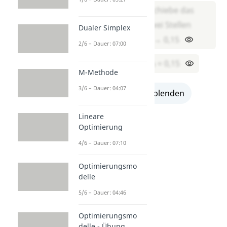
Schritt 2: Verschiebe das
Komma um zwei Stellen
Dualer Simplex
nach links: 15 → 0,15
2/6 – Dauer: 07:00
Ergebnis: 15 % = 0,15
M-Methode
3/6 – Dauer: 04:07
alle Lösungen einblenden
Lineare
Optimierung
4/6 – Dauer: 07:10
Optimierungsmo
delle
5/6 – Dauer: 04:46
Optimierungsmo
Übung 3
delle - Übung