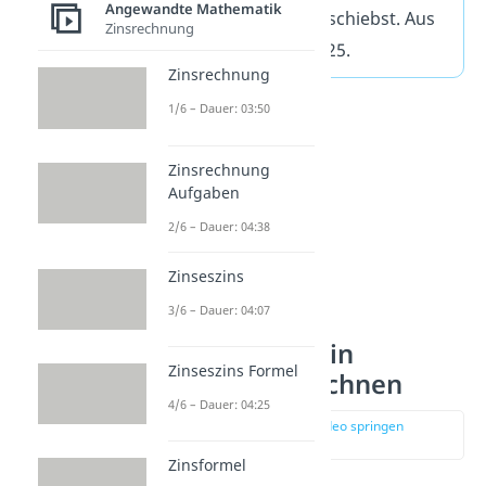
Angewandte Mathematik
Stellen nach links verschiebst. Aus
Zinsrechnung
25 % wird dadurch 0,25.
Zinsrechnung
1/6 – Dauer: 03:50
Zinsrechnung
Aufgaben
2/6 – Dauer: 04:38
Zinseszins
3/6 – Dauer: 04:07
Dezimalzahlen in
Zinseszins Formel
Prozente umrechnen
4/6 – Dauer: 04:25
zur Stelle im Video springen
(01:33)
Zinsformel