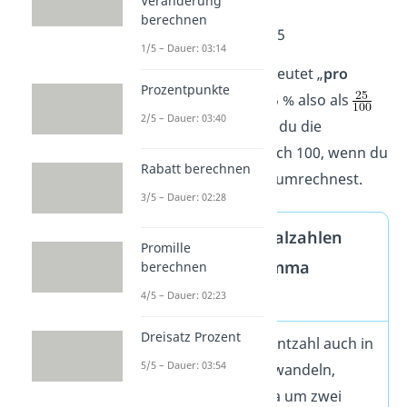
Veränderung
berechnen
25 % = 25 : 100 = 0,25
1/5 – Dauer: 03:14
Wichtig:
„
Prozent
“ bedeutet „
pro
Prozentpunkte
hundert
“. Du kannst 25 % also als
2/5 – Dauer: 03:40
schreiben. Daher teilst du die
Prozentzahl immer durch 100, wenn du
Rabatt berechnen
sie in eine Dezimalzahl umrechnest.
3/5 – Dauer: 02:28
Prozente in Dezimalzahlen
Promille
umrechnen — Komma
berechnen
verschieben
4/5 – Dauer: 02:23
Dreisatz Prozent
Du kannst eine Prozentzahl auch in
5/5 – Dauer: 03:54
eine Dezimalzahl umwandeln,
indem du das Komma um zwei