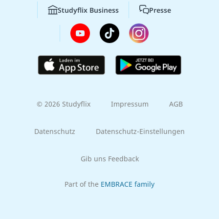
Studyflix Business
Presse
© 2026 Studyflix
Impressum
AGB
Datenschutz
Datenschutz-Einstellungen
Gib uns Feedback
Part of the
EMBRACE family