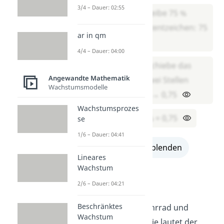
3/4 – Dauer: 02:55
Schritt 1: Schreibe 75 %
ohne das Prozentzeichen: 75
ar in qm
4/4 – Dauer: 04:00
Schritt 2: Verschiebe das
Angewandte Mathematik
Komma um zwei Stellen
Wachstumsmodelle
nach links: 75 → 0,75
Wachstumsprozes
Ergebnis: 75 % = 0,75
se
1/6 – Dauer: 04:41
alle Lösungen einblenden
Lineares
Wachstum
Übung 2
2/6 – Dauer: 04:21
Beschränktes
Du kaufst ein neues Fahrrad und
Wachstum
erhältst
15 %
Rabatt. Wie lautet der