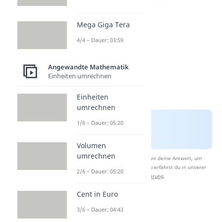
Mega Giga Tera
4/4 – Dauer: 03:59
Angewandte Mathematik
Einheiten umrechnen
Einheiten
umrechnen
1/6 – Dauer: 05:20
Volumen
umrechnen
Nach Beantwortung speichern wir deine Antwort, um
Studyflix zu verbessern. Mehr dazu erfährst du in unserer
2/6 – Dauer: 05:20
Datenschutzerklärung
.
Cent in Euro
Übungen zur
3/6 – Dauer: 04:43