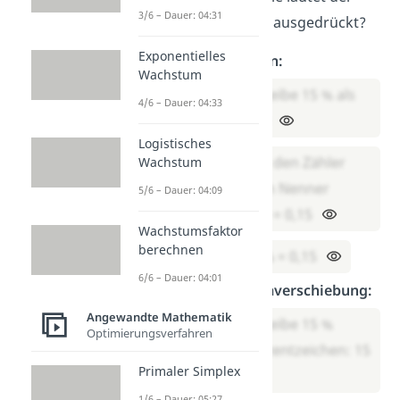
3/6 – Dauer: 04:31
Rabatt als
Dezimalzahl
ausgedrückt?
Exponentielles
Lösung mit Division:
Wachstum
Schritt 1: Schreibe 15 % als
4/6 – Dauer: 04:33
Bruch: 15/100
Logistisches
Schritt 2: Teile den Zähler
Wachstum
(15) durch den Nenner
5/6 – Dauer: 04:09
(100): 15 : 100 = 0,15
Wachstumsfaktor
berechnen
Ergebnis: 15 % = 0,15
6/6 – Dauer: 04:01
Lösung mit Kommaverschiebung:
Angewandte Mathematik
Schritt 1: Schreibe 15 %
Optimierungsverfahren
ohne das Prozentzeichen: 15
Primaler Simplex
1/6 – Dauer: 05:27