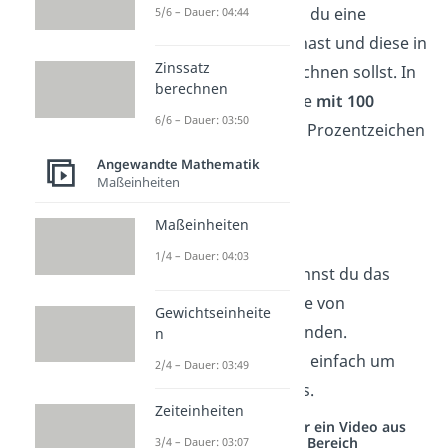
Es kann auch sein, dass du eine
5/6 – Dauer: 04:44
Dezimalzahl
gegeben hast und diese in
Zinssatz
eine
Prozentzahl
umrechnen sollst. In
berechnen
diesem Fall musst du sie
mit 100
6/6 – Dauer: 03:50
multiplizieren
und das Prozentzeichen
dahinter schreiben:
Angewandte Mathematik
Maßeinheiten
0,25 =
Maßeinheiten
0,25
100 = 25 %
1/4 – Dauer: 04:03
Übrigens:
Auch hier kannst du das
Ergebnis wieder mithilfe von
Gewichtseinheite
Kommaverschiebung finden.
n
Verschiebe das Komma einfach um
2/4 – Dauer: 03:49
zwei Stellen nach rechts.
Zeiteinheiten
Studyflix vernetzt: Hier ein Video aus
einem anderen Bereich
3/4 – Dauer: 03:07