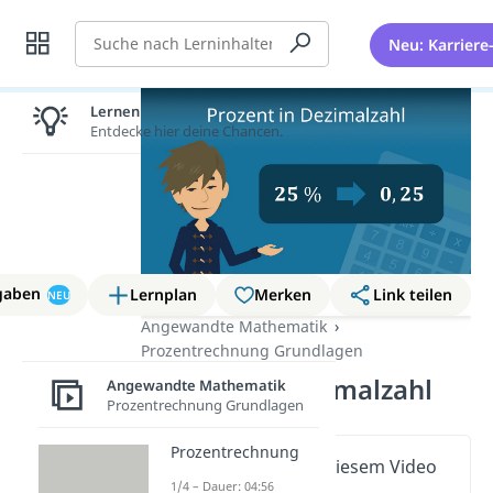
Suche
Neu: Karriere
Lernen lohnt sich!
Entdecke hier deine Chancen.
gaben
Lernplan
Merken
Link teilen
NEU
Angewandte Mathematik
Prozentrechnung Grundlagen
Prozent in Dezimalzahl
Angewandte Mathematik
Prozentrechnung Grundlagen
Prozentrechnung
Wichtige Inhalte in diesem Video
1/4 – Dauer: 04:56