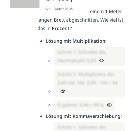
6/6 – Dauer: 04:45
Du hast
0,99
Meter von einem
1
Meter
langen Brett abgeschnitten. Wie viel ist
das in
Prozent
?
Lösung mit Multiplikation:
Schritt 1: Schreibe die
Dezimalzahl: 0,99
Schritt 2: Multipliziere die
Zahl mit 100: 0,99 · 100 = 99
Ergebnis: 0,99 = 99 %
Lösung mit Kommaverschiebung:
Schritt 1: Schreibe die