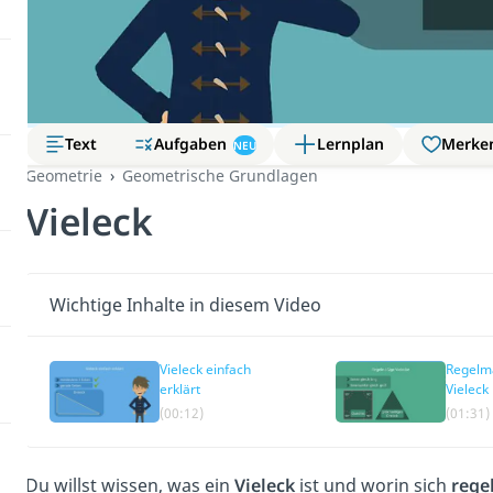
Aufgaben
Text
Lernplan
Merke
NEU
Geometrie
Geometrische Grundlagen
Vieleck
Wichtige Inhalte in diesem Video
Vieleck einfach
Regelm
erklärt
Vieleck
(00:12)
(01:31)
Du willst wissen, was ein
Vieleck
ist und worin sich
rege