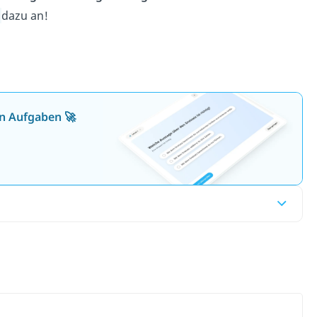
o
dazu an!
en Aufgaben 🚀