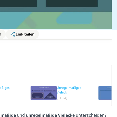
n
Link teilen
äßiges
Unregelmäßiges
Vieleck
(01:54)
lmäßige
und
unregelmäßige Vielecke
unterscheiden?