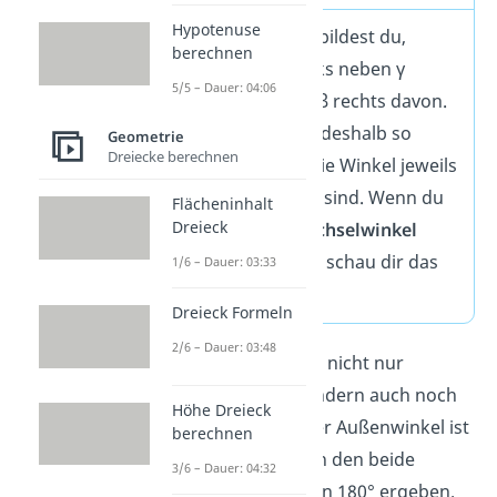
Hypotenuse
Den Halbkreis bildest du,
berechnen
indem du α links neben γ
5/5 – Dauer: 04:06
zeichnest und β rechts davon.
Das kannst du deshalb so
Geometrie
Dreiecke berechnen
machen, weil die Winkel jeweils
Wechselwinkel sind. Wenn du
Flächeninhalt
Dreieck
mehr über
Wechselwinkel
erfahren willst, schau dir das
1/6 – Dauer: 03:33
Video
dazu an.
Dreieck Formeln
2/6 – Dauer: 03:48
Übrigens:
Es gibt nicht nur
Innenwinkel
, sondern auch noch
Höhe Dreieck
Außenwinkel
. Der Außenwinkel ist
berechnen
der Winkel, durch den beide
3/6 – Dauer: 04:32
Winkel zusammen 180° ergeben.