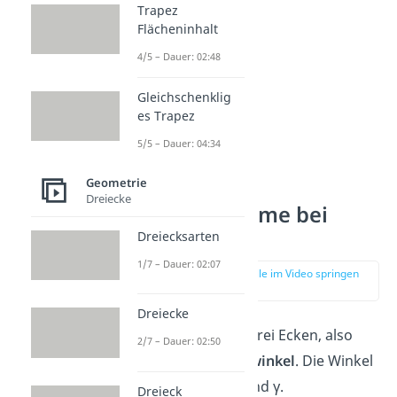
Trapez
Flächeninhalt
4/5 – Dauer: 02:48
Gleichschenklig
es Trapez
5/5 – Dauer: 04:34
Geometrie
Dreiecke
Winkelsumme bei
Dreiecken
Dreiecksarten
1/7 – Dauer: 02:07
zur Stelle im Video springen
(00:13)
Dreiecke
Ein
Dreieck
hat drei Ecken, also
2/7 – Dauer: 02:50
auch
drei Innenwinkel
. Die Winkel
nennst du α, β und γ.
Dreieck