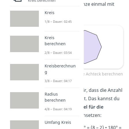
Kreis berechnen
Versuche das ganze einmal mit
einem
Achteck
.
Kreis
1/8 – Dauer: 02:45
Kreis
berechnen
2/8 – Dauer: 03:54
Kreisberechnun
g
Innenwinkelsumme Achteck berechnen
3/8 – Dauer: 04:17
Der Name sagt dir, dass die Anzahl
Radius
der Ecken n = 8 ist. Das kannst du
berechnen
dann in die
Formel für die
4/8 – Dauer: 04:19
Winkelsumme
einsetzen:
Umfang Kreis
w
= (n – 2) • 180° = (8 – 2) • 180° =
n