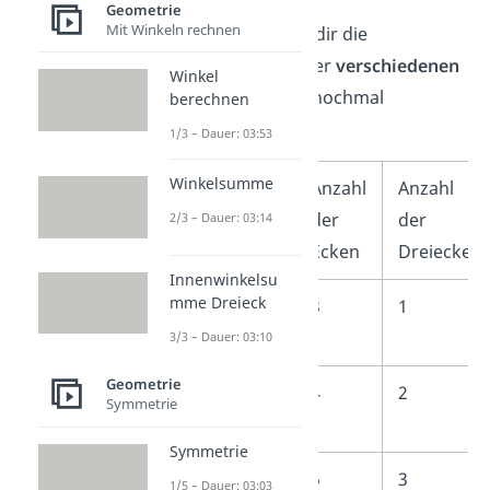
Geometrie
Mit Winkeln rechnen
Die Tabelle zeigt dir die
Berechnungen der
verschiedenen
Winkel
Winkelsummen
nochmal
berechnen
übersichtlich:
1/3 – Dauer: 03:53
Winkelsumme
Anzahl
Anzahl
der
der
2/3 – Dauer: 03:14
Ecken
Dreiecke
Innenwinkelsu
mme Dreieck
Dreieck
3
1
3/3 – Dauer: 03:10
Geometrie
Viereck
4
2
Symmetrie
Symmetrie
Fünfeck
5
3
1/5 – Dauer: 03:03