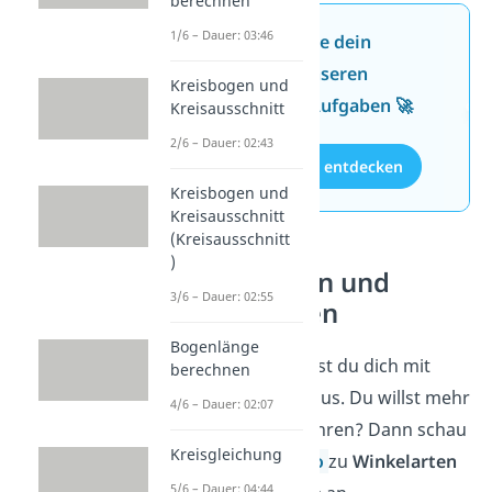
berechnen
1/6 – Dauer: 03:46
Jetzt neu: Teste dein
Wissen mit unseren
Kreisbogen und
kostenlosen Aufgaben 🚀
Kreisausschnitt
2/6 – Dauer: 02:43
Aufgaben entdecken
Kreisbogen und
Kreisausschnitt
(Kreisausschnitt
)
Winkelarten und
3/6 – Dauer: 02:55
Winkeltypen
Bogenlänge
Prima, jetzt kennst du dich mit
berechnen
Winkelsummen aus. Du willst mehr
4/6 – Dauer: 02:07
über Winkel erfahren? Dann schau
Kreisgleichung
dir hier das
Video
zu
Winkelarten
5/6 – Dauer: 04:44