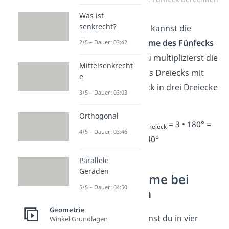
Was ist
senkrecht?
Das bedeutet, du kannst die
Innenwinkelsumme des
Fünfecks
2/5 – Dauer: 03:42
so berechnen: Du multiplizierst die
Mittelsenkrecht
Winkelsumme des Dreiecks mit
e
3, weil das Fünfeck in drei Dreiecke
3/5 – Dauer: 03:03
zerteilt ist.
Orthogonal
w
= 3 • w
= 3 • 180° =
Fünfeck
Dreieck
4/5 – Dauer: 03:46
540°
Parallele
Geraden
Winkelsumme bei
5/5 – Dauer: 04:50
Sechsecken
Geometrie
Ein
Sechseck
kannst du in vier
Winkel Grundlagen