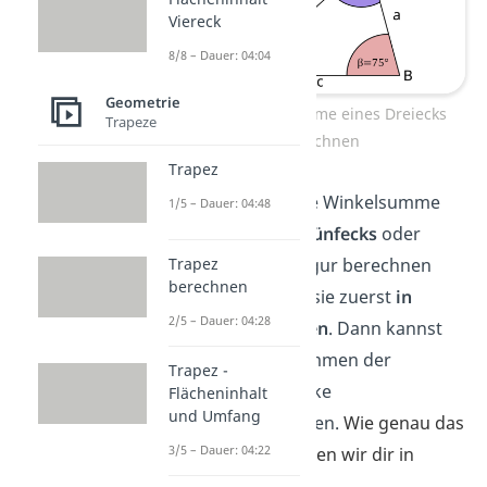
Viereck
8/8 – Dauer: 04:04
Geometrie
Innenwinkelsumme eines Dreiecks
Trapeze
berechnen
Trapez
Wenn du jetzt die Winkelsumme
1/5 – Dauer: 04:48
eines
Vierecks
,
Fünfecks
oder
einer anderen Figur berechnen
Trapez
berechnen
willst, musst du sie zuerst
in
2/5 – Dauer: 04:28
Dreiecke zerteilen
. Dann kannst
du die Winkelsummen der
Trapez -
einzelnen Dreiecke
Flächeninhalt
und Umfang
zusammenrechnen.
Wie genau das
3/5 – Dauer: 04:22
funktioniert, zeigen wir dir in
unserem
Video
!