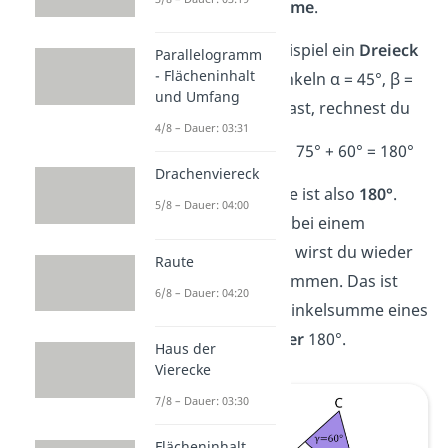
Innenwinkelsumme
.
Wenn du zum Beispiel ein
Dreieck
Parallelogramm
- Flächeninhalt
mit den Innenwinkeln α = 45°, β =
und Umfang
75° und γ = 60° hast, rechnest du
4/8 – Dauer: 03:31
α + β + γ = 45° + 75° + 60° = 180°
Drachenviereck
Die Winkelsumme ist also
180°
.
5/8 – Dauer: 04:00
Probierst du das bei einem
anderen Dreieck, wirst du wieder
Raute
180° herausbekommen. Das ist
6/8 – Dauer: 04:20
kein Zufall. Die Winkelsumme eines
Dreiecks ist
immer
180°.
Haus der
Vierecke
7/8 – Dauer: 03:30
Flächeninhalt