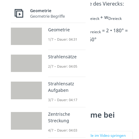
die Winkelsumme des Vierecks:
Geometrie
Geometrie Begriffe
w
= w
+ w
Viereck
Dreieck
Dreieck
Geometrie
w
= 2 • w
= 2 • 180° =
Viereck
Dreieck
360°
1/7 – Dauer: 04:31
Strahlensätze
2/7 – Dauer: 04:05
Strahlensatz
Aufgaben
3/7 – Dauer: 04:17
Winkelsumme bei
Zentrische
Streckung
Fünfecken
4/7 – Dauer: 04:03
zur Stelle im Video springen