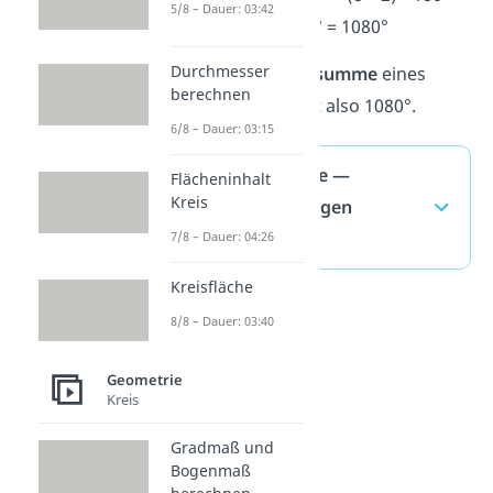
5/8 – Dauer: 03:42
6 • 180° = 1080°
Durchmesser
Die
Innenwinkelsumme
eines
berechnen
Achtecks
beträgt also 1080°.
6/8 – Dauer: 03:15
Winkelsumme —
Flächeninhalt
Kreis
häufigste Fragen
(ausklappen)
7/8 – Dauer: 04:26
Kreisfläche
8/8 – Dauer: 03:40
Geometrie
Kreis
Gradmaß und
Bogenmaß