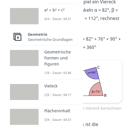
Hast du zum Beispiel ein Viereck
mit den Innenwinkeln α = 82°, β =
a² + b² = c²
76°, γ = 90° und δ = 112°, rechnest
4/4 – Dauer: 04:31
du
Geometrie
w = α + β + γ + δ = 82° + 76° + 90° +
Geometrische Grundlagen
112° = 360°
Geometrische
Formen und
Figuren
1/8 – Dauer: 03:48
Vieleck
2/8 – Dauer: 04:17
Innenwinkelsumme Viereck berechnen
Flächeninhalt
3/8 – Dauer: 04:37
Bei einem Viereck ist die