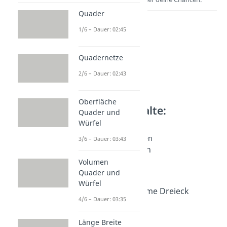
Quader
1/6 – Dauer: 02:45
Quadernetze
2/6 – Dauer: 02:43
Oberfläche
Weitere Inhalte:
Quader und
Geometrie
Würfel
Mit Winkeln rechnen
3/6 – Dauer: 03:43
Winkel berechnen
Dauer: 03:53
Volumen
Winkelsumme
Quader und
Dauer: 03:14
Würfel
Innenwinkelsumme Dreieck
4/6 – Dauer: 03:35
Dauer: 03:10
Länge Breite