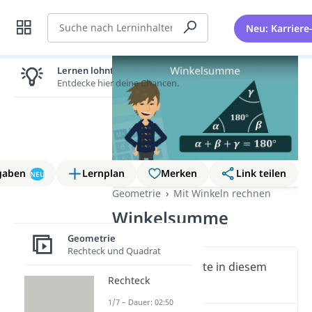
Suche
Neu: Karriere
Lernen lohnt sich!
Entdecke hier deine Chancen.
gaben
Lernplan
Merken
Link teilen
NEU
Geometrie
Mit Winkeln rechnen
Winkelsumme
Geometrie
Rechteck und Quadrat
Wichtige Inhalte in diesem
Rechteck
Video
1/7 – Dauer: 02:50