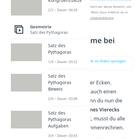
Kongruenzsätze
Nach Beantwortung speichern wir deine Antwort, um
2/2 – Dauer: 04:20
Studyflix zu verbessern. Mehr dazu erfährst du in
unserer
Datenschutzerklärung
.
Geometrie
Satz des Pythagoras
Winkelsumme bei
Satz des
Vierecken
Pythagoras
zur Stelle im Video springen
1/4 – Dauer: 03:22
(00:33)
Satz des
Ein
Viereck
hat vier Ecken.
Pythagoras
Beweis
Dadurch hast du auch einen
2/4 – Dauer: 03:08
Winkel mehr. Wenn du nun die
Winkelsumme eines Vierecks
Satz des
ausrechnen willst, musst du alle
Pythagoras
Aufgaben
vier Winkel zusammenrechnen.
3/4 – Dauer: 03:43