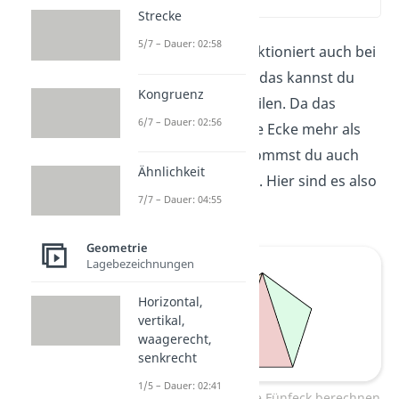
(01:16)
Strecke
5/7 – Dauer: 02:58
Die Methode funktioniert auch bei
Fünfecken.
Auch das kannst du
Kongruenz
in
Dreiecke
zerteilen. Da das
6/7 – Dauer: 02:56
Fünfeck aber eine Ecke mehr als
das Viereck, bekommst du auch
Ähnlichkeit
ein Dreieck mehr. Hier sind es also
7/7 – Dauer: 04:55
drei Dreiecke
.
Geometrie
Lagebezeichnungen
Horizontal,
vertikal,
waagerecht,
senkrecht
1/5 – Dauer: 02:41
Innenwinkelsumme Fünfeck berechnen