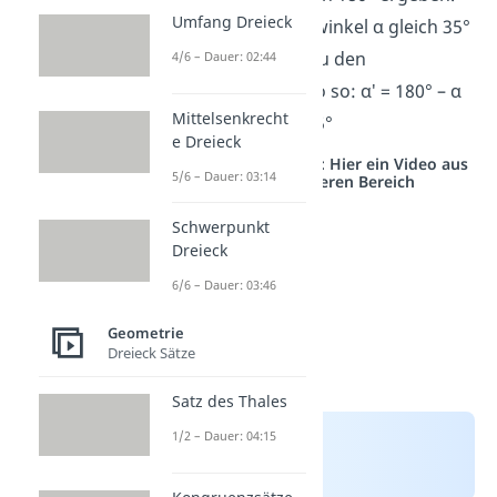
Umfang Dreieck
Wenn der Innenwinkel α gleich 35°
ist, berechnest du den
4/6 – Dauer: 02:44
Außenwinkel also so: α′ = 180° – α
Mittelsenkrecht
= 180° – 35° = 145°
e Dreieck
Studyflix vernetzt: Hier ein Video aus
5/6 – Dauer: 03:14
einem anderen Bereich
Schwerpunkt
Dreieck
6/6 – Dauer: 03:46
Geometrie
Dreieck Sätze
Satz des Thales
1/2 – Dauer: 04:15