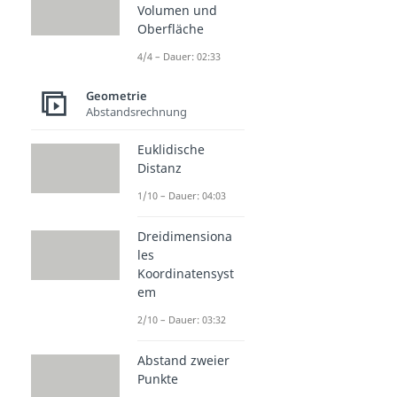
Volumen und
Oberfläche
4/4 – Dauer: 02:33
Geometrie
Abstandsrechnung
Euklidische
Distanz
1/10 – Dauer: 04:03
Dreidimensiona
les
Koordinatensyst
em
2/10 – Dauer: 03:32
Abstand zweier
Punkte