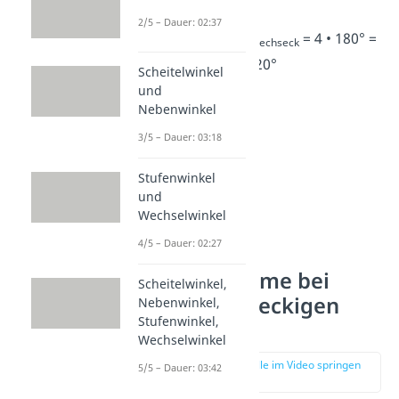
2/5 – Dauer: 02:37
w
= 4 • w
= 4 • 180° =
Sechseck
Sechseck
720°
Scheitelwinkel
und
Nebenwinkel
3/5 – Dauer: 03:18
Stufenwinkel
und
Wechselwinkel
4/5 – Dauer: 02:27
Winkelsumme bei
Scheitelwinkel,
beliebigen eckigen
Nebenwinkel,
Stufenwinkel,
Figuren
Wechselwinkel
zur Stelle im Video springen
5/5 – Dauer: 03:42
(01:47)