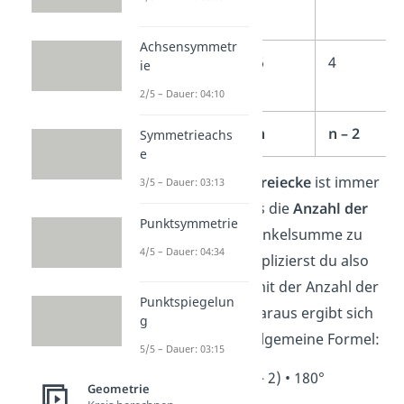
Achsensymmetr
Sechseck
6
4
ie
2/5 – Dauer: 04:10
Allgemein
n
n – 2
Symmetrieachs
e
Die
Anzahl der Dreiecke
ist immer
3/5 – Dauer: 03:13
um 2 geringer als die
Anzahl der
Punktsymmetrie
Ecken
.
Um die Winkelsumme zu
4/5 – Dauer: 04:34
berechnen, multiplizierst du also
immer die 180° mit der Anzahl der
Punktspiegelun
Dreiecke
n – 2
. Daraus ergibt sich
g
dann folgende allgemeine Formel:
5/5 – Dauer: 03:15
w
= (n – 2) • 180°
n
Geometrie