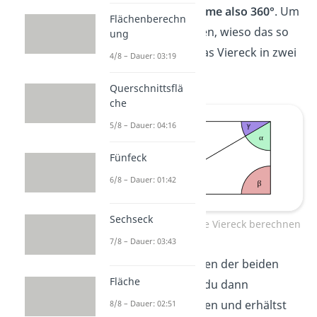
Innenwinkelsumme also 360°
. Um
Flächenberechn
zu herauszufinden, wieso das so
ung
ist, zerteilst du das Viereck in zwei
4/8 – Dauer: 03:19
Dreiecke.
Querschnittsflä
che
5/8 – Dauer: 04:16
Fünfeck
6/8 – Dauer: 01:42
Sechseck
Innenwinkelsumme Viereck berechnen
7/8 – Dauer: 03:43
Die Winkelsummen der beiden
Fläche
Dreiecke kannst du dann
zusammenrechnen und erhältst
8/8 – Dauer: 02:51