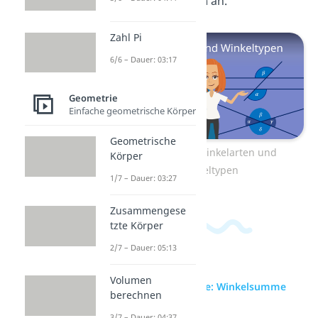
und Winkeltypen
an.
Zahl Pi
6/6 – Dauer: 03:17
Geometrie
Einfache geometrische Körper
Geometrische
Zum Video: Winkelarten und
Körper
Winkeltypen
1/7 – Dauer: 03:27
Zusammengese
tzte Körper
2/7 – Dauer: 05:13
Volumen
zur Videoseite: Winkelsumme
berechnen
3/7 – Dauer: 04:37