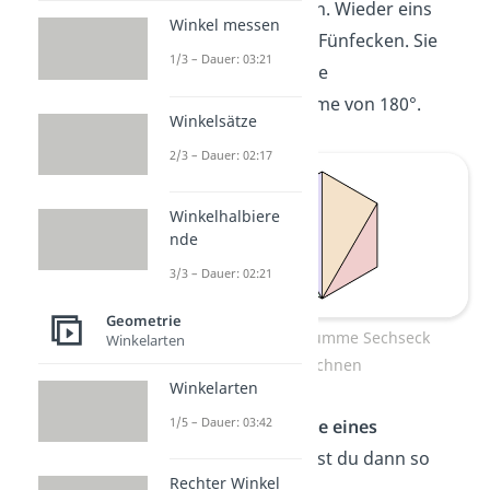
Dreiecke zerteilen. Wieder eins
Winkel messen
mehr als bei den Fünfecken. Sie
1/3 – Dauer: 03:21
haben jeweils eine
Innenwinkelsumme von 180°.
Winkelsätze
2/3 – Dauer: 02:17
Winkelhalbiere
nde
3/3 – Dauer: 02:21
Geometrie
Innenwinkelsumme Sechseck
Winkelarten
berechnen
Winkelarten
1/5 – Dauer: 03:42
Die
Winkelsumme eines
Sechseckes
kannst du dann so
Rechter Winkel
ausrechnen: