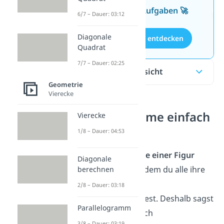
kostenlosen Aufgaben 🚀
6/7 – Dauer: 03:12
Diagonale
Aufgaben entdecken
Quadrat
7/7 – Dauer: 02:25
Inhaltsübersicht
Geometrie
Vierecke
Winkelsumme einfach
Vierecke
erklärt
1/8 – Dauer: 04:53
Die
Winkelsumme einer Figur
Diagonale
bestimmst du, indem du alle ihre
berechnen
Innenwinkel
2/8 – Dauer: 03:18
zusammenrechnest.
Deshalb sagst
Parallelogramm
du manchmal auch
3/8 – Dauer: 03:19