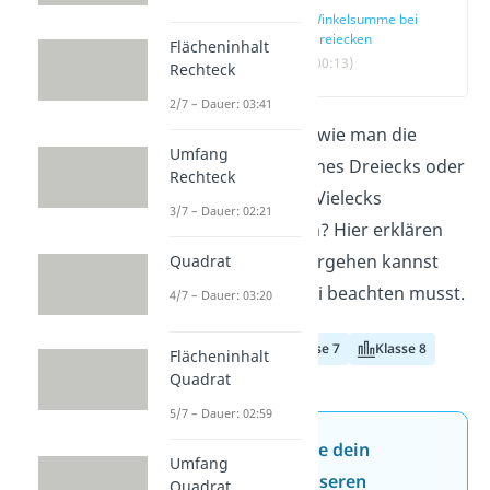
Winkelsumme bei
Dreiecken
Flächeninhalt
(00:13)
Rechteck
2/7 – Dauer: 03:41
Du willst wissen, wie man die
Umfang
Winkelsumme
eines Dreiecks oder
Rechteck
eines beliebigen Vielecks
3/7 – Dauer: 02:21
ausrechnen kann? Hier erklären
wir dir, wie du vorgehen kannst
Quadrat
und was du dabei beachten musst.
4/7 – Dauer: 03:20
Klasse 6
Klasse 7
Klasse 8
Flächeninhalt
Quadrat
5/7 – Dauer: 02:59
Jetzt neu: Teste dein
Umfang
Wissen mit unseren
Quadrat