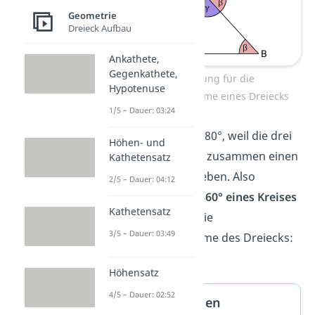
Geometrie
Dreieck Aufbau
Ankathete,
Gegenkathete,
Begründung für die
Hypotenuse
Innenwinkelsumme eines Dreiecks
1/5 – Dauer: 03:24
Es sind deshalb 180°, weil die drei
Höhen- und
Winkel α, β und γ zusammen einen
Kathetensatz
halben Kreis ergeben. Also
2/5 – Dauer: 04:12
halbierst du die
360° eines Kreises
Kathetensatz
und erhältst so die
3/5 – Dauer: 03:49
Innenwinkelsumme des Dreiecks:
360° : 2 = 180°
Höhensatz
4/5 – Dauer: 02:52
Expertenwissen