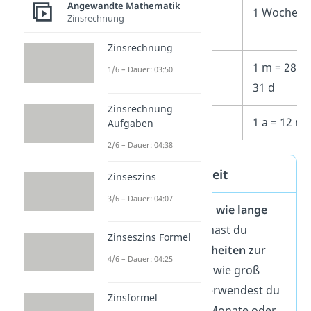
Angewandte Mathematik
1
Woche
1 Woche = 
Zinsrechnung
Woche
Zinsrechnung
1 m
Monat
1 m = 28 d 
1/6 – Dauer: 03:50
31 d
Zinsrechnung
1 a
Jahr
1 a = 12 m
Aufgaben
2/6 – Dauer: 04:38
Definition Zeiteinheit
Zinseszins
3/6 – Dauer: 04:07
Als
„Zeit“
gibst du an,
wie lange
etwas dauert. Dafür hast du
Zinseszins Formel
verschiedene Zeiteinheiten
zur
4/6 – Dauer: 04:25
Auswahl. Je nachdem wie groß
diese Zeitdauer ist, verwendest du
Zinsformel
Sekunden, Stunden, Monate oder