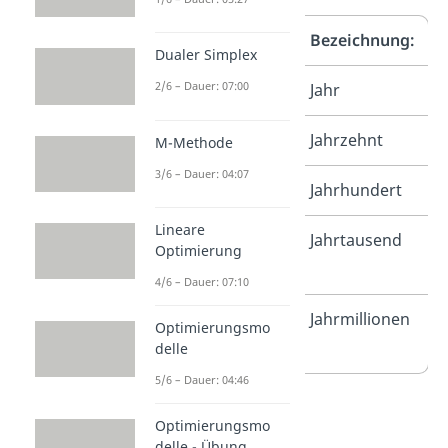
Dauer:
Potenz:
Bezeichnung:
Dualer Simplex
0
2/6 – Dauer: 07:00
1 a
10
Jahr
1
10 a
10
Jahrzehnt
M-Methode
3/6 – Dauer: 04:07
2
100 a
10
Jahrhundert
Lineare
3
1 000
10
Jahrtausend
Optimierung
a
4/6 – Dauer: 07:10
6
1 000
10
Jahrmillionen
Optimierungsmo
000 a
delle
5/6 – Dauer: 04:46
Optimierungsmo
delle - Übung