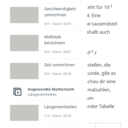
-3
Milli ist ein Präfix und steht für 10
Geschwindigkeit
umrechnen
oder einem
Tausendstel
. Eine
Millisekunde ist also eine tausendstel
4/6 – Dauer: 02:53
Sekunde. Du kannst deshalb auch
Maßstab
schreiben:
berechnen
-3
1 ms = 1 • 10
s
5/6 – Dauer: 04:01
Um Zeiteinheiten darzustellen, die
Zeit umrechnen
kleiner sind als eine Sekunde, gibt es
6/6 – Dauer: 03:58
verschiedene Präfixe
. Schau dir eine
Übersicht über die Dezimalzahlen,
Angewandte Mathematik
Längeneinheiten
Präfixe und Potenzen zum
Zeitumrechnen
in folgender Tabelle
Längeneinheiten
an:
1/3 – Dauer: 03:30