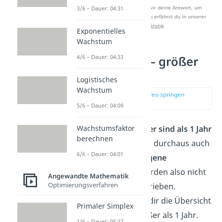
Nach Beantwortung speichern wir deine Antwort, um
3/6 – Dauer: 04:31
Studyflix zu verbessern. Mehr dazu erfährst du in unserer
Datenschutzerklärung
.
Exponentielles
Wachstum
4/6 – Dauer: 04:33
Zeiteinheiten — größer
als 1 Jahr
Logistisches
Wachstum
zur Stelle im Video springen
(02:15)
5/6 – Dauer: 04:09
Zeiteinheiten, die
größer sind als 1 Jahr
Wachstumsfaktor
berechnen
(1 a)
, kommen im Alltag durchaus auch
6/6 – Dauer: 04:01
mal vor. Hier gibt es
eigene
Bezeichnungen
. Sie werden also nicht
Angewandte Mathematik
Optimierungsverfahren
mit einem Präfix beschrieben.
Folgende Tabelle zeigt dir die Übersicht
Primaler Simplex
über Zeiteinheiten größer als 1 Jahr.
1/6 – Dauer: 05:27