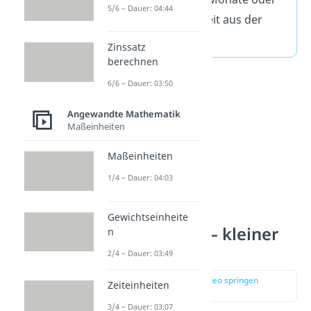
5/6 – Dauer: 04:44
eine andere Zeiteinheit aus der
Tabelle.
Zinssatz
berechnen
6/6 – Dauer: 03:50
Angewandte Mathematik
Maßeinheiten
Maßeinheiten
1/4 – Dauer: 04:03
Gewichtseinheite
Zeiteinheiten — kleiner
n
als 1 Sekunde
2/4 – Dauer: 03:49
zur Stelle im Video springen
Zeiteinheiten
(01:15)
3/4 – Dauer: 03:07