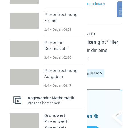
Zeiteinheiten einfach
erklärt
Prozentrechnung
(00:17)
Formel
2/4 – Dauer: 04:21
Du willst wissen, was es für
verschiedene
Zeiteinheiten
gibt? Hier
Prozent in
Dezimalzahl
und im
Video
zeigen wir dir eine
3/4 – Dauer: 02:30
anschauliche Übersicht!
Prozentrechnung
Klasse 3
Klasse 4
Klasse 5
Aufgaben
4/4 – Dauer: 04:47
Angewandte Mathematik
Jetzt neu: Teste dein
Prozent berechnen
Wissen mit unseren
Grundwert
kostenlosen Aufgaben 🚀
Prozentwert
Prozentsatz