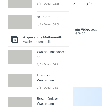
-15
0,000 000
femto
10
F
3/4 – Dauer: 02:55
000 000 001
ar in qm
s
4/4 – Dauer: 04:00
Studyflix vernetzt: Hier ein Video aus
einem anderen Bereich
Angewandte Mathematik
Wachstumsmodelle
Wachstumsprozes
se
1/6 – Dauer: 04:41
Lineares
Wachstum
2/6 – Dauer: 04:21
Beschränktes
Wachstum