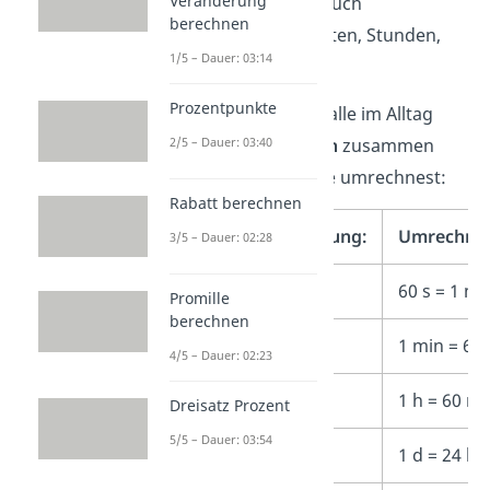
Veränderung
Genauso gibt es aber auch
berechnen
Abkürzungen
für Minuten, Stunden,
1/5 – Dauer: 03:14
Monate, usw.
Prozentpunkte
Folgende Tabelle fasst alle im Alltag
2/5 – Dauer: 03:40
gängigen Zeiteinheiten
zusammen
und zeigt dir, wie du sie umrechnest:
Rabatt berechnen
Einheit:
Bezeichnung:
Umrechnu
3/5 – Dauer: 02:28
1 s
Sekunde
60 s = 1 mi
Promille
berechnen
1 min
Minute
1 min = 60 
4/5 – Dauer: 02:23
1 h
Stunde
1 h = 60 mi
Dreisatz Prozent
5/5 – Dauer: 03:54
1 d
Tag
1 d = 24 h