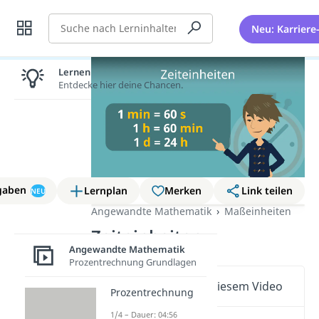
Suche
Neu: Karriere
Lernen lohnt sich!
Entdecke hier deine Chancen.
gaben
Lernplan
Merken
Link teilen
NEU
Angewandte Mathematik
Maßeinheiten
Zeiteinheiten
Angewandte Mathematik
Prozentrechnung Grundlagen
Wichtige Inhalte in diesem Video
Prozentrechnung
1/4 – Dauer: 04:56