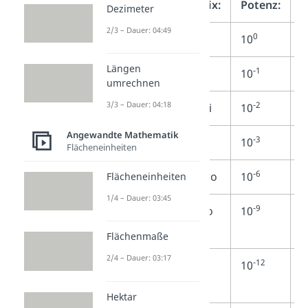
Dezimalzahl:
Präfix:
Potenz:
B
Dezimeter
2/3 – Dauer: 04:49
0
1 s
10
S
Längen
-1
0,1 s
dezi
10
D
umrechnen
-2
3/3 – Dauer: 04:18
0,01 s
zenti
10
Z
Angewandte Mathematik
-3
0,001 s
milli
10
M
Flächeneinheiten
-6
0,000 001 s
mikro
10
M
Flächeneinheiten
1/4 – Dauer: 03:45
-9
0,000 000
nano
10
N
001 s
Flächenmaße
2/4 – Dauer: 03:17
-12
0,000 000
pico
10
P
000 001 s
Hektar