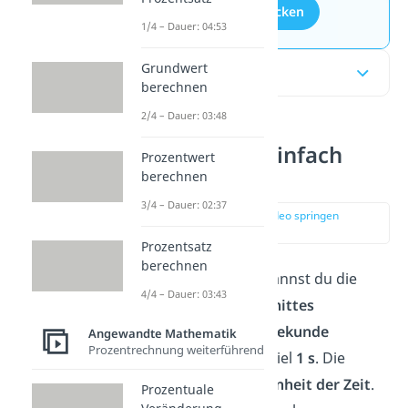
Aufgaben entdecken
1/4 – Dauer: 04:53
Grundwert
Inhaltsübersicht
berechnen
2/4 – Dauer: 03:48
Zeiteinheiten einfach
Prozentwert
erklärt
berechnen
3/4 – Dauer: 02:37
zur Stelle im Video springen
(00:17)
Prozentsatz
berechnen
Mit einer
Zeiteinheit
kannst du die
4/4 – Dauer: 03:43
Dauer eines Zeitabschnittes
beschreiben. Für eine
Sekunde
Angewandte Mathematik
Prozentrechnung weiterführend
schreibst du zum Beispiel
1 s
. Die
Sekunde ist die
Basiseinheit der Zeit
.
Prozentuale