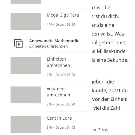
Die
Basiseinheit der Zeit
ist die
Mega Giga Tera
Sekunde
. An ihr orientierst du dich,
wenn du eine Zeit kleiner als eine
4/4 – Dauer: 03:59
Sekunde (1 s) beschreiben willst. Was
Angewandte Mathematik
du vielleicht schon einmal gehört hast,
Einheiten umrechnen
ist die
Millisekunde
. Eine Millisekunde
Einheiten
ist um einiges
kleiner
als eine Sekunde.
umrechnen
Aber wie klein genau?
1/6 – Dauer: 05:20
Um Zeiteinheiten anzugeben, die
Volumen
kleiner sind als eine Sekunde
, nutzt du
umrechnen
ein
Präfix
. Dieses steht
vor der Einheit
2/6 – Dauer: 05:20
und beschreibt, um wie viel die Zahl
kleiner ist.
Cent in Euro
3/6 – Dauer: 04:43
1 Millisekunde = 1 ms