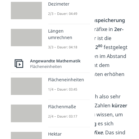
Dezimeter
immer in 3er-Schritten.
2/3 – Dauer: 04:49
In der
IT und der Datenspeicherung
hingegen werden die Präfixe in
2er-
Längen
umrechnen
Potenzen
definiert. Hier ist die
10
80
Spannweite von
2
bis 2
festgelegt
3/3 – Dauer: 04:18
und die Schritte erfolgen im Abstand
Angewandte Mathematik
von
1024.
Das entspricht dem
Flächeneinheiten
10
Faktor 2
. Die Exponenten erhöhen
Flächeneinheiten
sich also jeweils um 10.
1/4 – Dauer: 03:45
Mit
Potenzen
lassen sich also sehr
große oder sehr kleine Zahlen
kürzer
Flächenmaße
schreiben
. Um dabei zu wissen, um
2/4 – Dauer: 03:17
welche
Größenordnung
es sich
handelt, gibt es die
Präfixe
. Das sind
Hektar