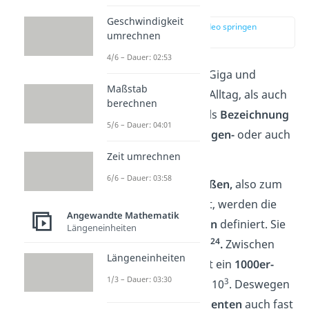
Geschwindigkeit
zur Stelle im Video springen
umrechnen
(01:13)
4/6 – Dauer: 02:53
Präfixe wie Kilo, Mega, Giga und
Maßstab
Tera dienen sowohl im Alltag, als auch
berechnen
in anderen Bereichen als
Bezeichnung
5/6 – Dauer: 04:01
für Maßeinheiten, Mengen-
oder auch
Kapazitätsangaben.
Zeit umrechnen
6/6 – Dauer: 03:58
Bei
physikalischen Größen,
also zum
Beispiel Länge oder Zeit, werden die
Angewandte Mathematik
Präfixe in
10er-Potenzen
definiert. Sie
Längeneinheiten
-24
24
reichen von
10
bis 10
.
Zwischen
Längeneinheiten
ihnen liegt jeweils meist ein
1000er-
1/3 – Dauer: 03:30
3
Schritt
, also der Faktor 10
. Deswegen
erhöhen sich die
Exponenten
auch fast