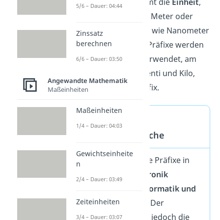
Hinter die Präfixe kommt die
Einheit
,
5/6 – Dauer: 04:44
beispielsweise Gramm, Meter oder
Byte. So gibt es Größen wie Nanometer
Zinssatz
berechnen
oder Kilometer. Einige Präfixe werden
im Alltag eher selten verwendet, am
6/6 – Dauer: 03:50
häufigsten sind Milli, Zenti und Kilo,
Angewandte Mathematik
oder eben gar kein Präfix.
Maßeinheiten
Maßeinheiten
Verschiedene
1/4 – Dauer: 04:03
Anwendungsbereiche
Gewichtseinheite
Eingesetzt werden die Präfixe in
n
der
Physik
und Elektronik
2/4 – Dauer: 03:49
ebenso wie in der
Informatik und
Zeiteinheiten
Telekommunikation
. Der
Unterschied dabei ist jedoch die
3/4 – Dauer: 03:07