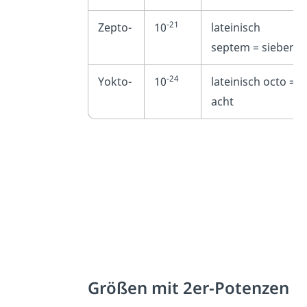
-21
Zepto-
10
lateinisch
septem
= sieben
-24
Yokto-
10
lateinisch
octo
=
acht
Größen mit 2er-Potenzen