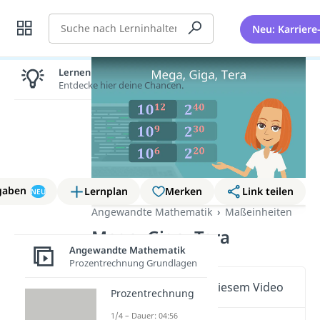
Suche
Neu: Karriere
Lernen lohnt sich!
Entdecke hier deine Chancen.
gaben
Lernplan
Merken
Link teilen
NEU
Angewandte Mathematik
Maßeinheiten
Mega, Giga, Tera
Angewandte Mathematik
Prozentrechnung Grundlagen
Wichtige Inhalte in diesem Video
Prozentrechnung
1/4 – Dauer: 04:56