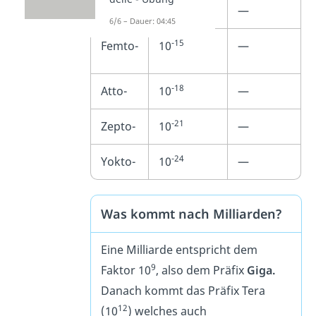
-12
Piko-
10
—
6/6 – Dauer: 04:45
-15
Femto-
10
—
-18
Atto-
10
—
-21
Zepto-
10
—
-24
Yokto-
10
—
Was kommt nach Milliarden?
Eine Milliarde entspricht dem
9
Faktor 10
, also dem Präfix
Giga.
Danach kommt das Präfix Tera
12
(10
) welches auch