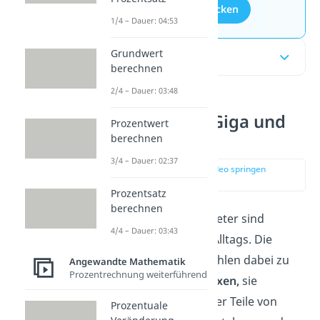
Aufgaben entdecken
1/4 – Dauer: 04:53
Grundwert
Inhaltsübersicht
berechnen
2/4 – Dauer: 03:48
Was ist Mega, Giga und
Prozentwert
Tera?
berechnen
3/4 – Dauer: 02:37
zur Stelle im Video springen
(00:13)
Prozentsatz
berechnen
Kilogramm und Zentimeter sind
4/4 – Dauer: 03:43
bekannte Größen des Alltags. Die
Worte
Kilo
und
Zenti
zählen dabei zu
Angewandte Mathematik
Prozentrechnung weiterführend
den sogenannten
Präfixen,
sie
benennen Vielfache oder Teile von
Prozentuale