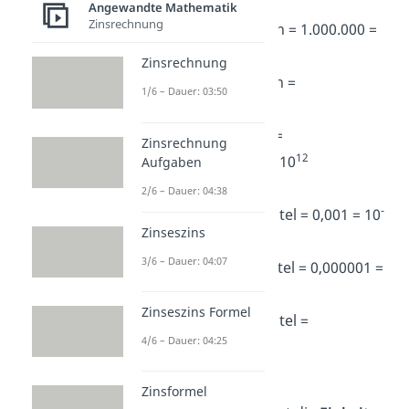
(…)
Angewandte Mathematik
Zinsrechnung
1
Mega
= 1 Millionen = 1.000.000 =
6
10
Zinsrechnung
1
Giga
= 1 Milliarden =
1/6 – Dauer: 03:50
9
1.000.000.000 = 10
1
Tera
= 1 Billionen =
Zinsrechnung
12
1.000.000.000.000 = 10
Aufgaben
(…)
2/6 – Dauer: 04:38
-
1
Milli
= 1 Tausendstel = 0,001 = 10
Zinseszins
3
3/6 – Dauer: 04:07
1
Mikro
= 1 Millionstel = 0,000001 =
-6
10
Zinseszins Formel
1
Nano
= 1 Milliardstel =
4/6 – Dauer: 04:25
-9
0,000000001 = 10
(…)
Zinsformel