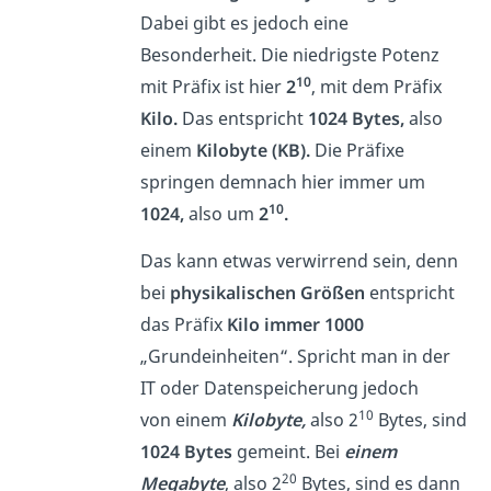
Dabei gibt es jedoch eine
Besonderheit. Die niedrigste Potenz
10
mit Präfix ist hier
2
, mit dem Präfix
Kilo.
Das entspricht
1024 Bytes,
also
einem
Kilobyte (KB).
Die Präfixe
springen demnach hier immer um
10
1024,
also um
2
.
Das kann etwas verwirrend sein, denn
bei
physikalischen Größen
entspricht
das Präfix
Kilo immer 1000
„Grundeinheiten“. Spricht man in der
IT oder Datenspeicherung jedoch
10
von einem
Kilobyte,
also 2
Bytes, sind
1024 Bytes
gemeint. Bei
einem
20
Megabyte
, also 2
Bytes, sind es dann