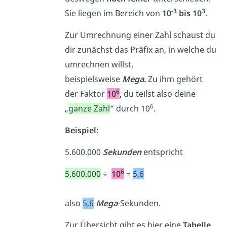
-3
3
Sie liegen im Bereich von
10
bis 10
.
Zur Umrechnung einer Zahl schaust du
dir zunächst das Präfix an, in welche du
umrechnen willst,
beispielsweise
Mega
.
Zu ihm gehört
6
der Faktor
10
,
du teilst also deine
6
„
ganze Zahl
“ durch 10
.
Beispiel:
5.600.000
Sekunden
entspricht
6
5.600.000
÷
10
=
5,6
also
5,6
Mega
-Sekunden.
Zur Übersicht gibt es hier eine
Tabelle