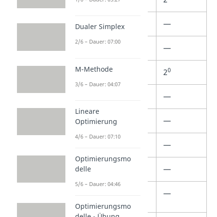
2
Hekto-
10
—
Dualer Simplex
2/6 – Dauer: 07:00
1
Deka-
10
—
M-Methode
0
0
(keins)
10
2
3/6 – Dauer: 04:07
-1
Dezi-
10
—
Lineare
-2
Zenti-
10
—
Optimierung
4/6 – Dauer: 07:10
-3
Milli-
10
—
Optimierungsmo
-6
Mikro-
10
—
delle
5/6 – Dauer: 04:46
-9
Nano-
10
—
Optimierungsmo
delle - Übung