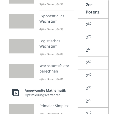
Präfix
10er-
2er-
3/6 – Dauer: 04:31
Potenz
Potenz
Exponentielles
Wachstum
24
80
Yotta-
10
2
4/6 – Dauer: 04:33
21
70
Zetta-
10
2
Logistisches
Wachstum
18
60
Exa-
10
2
5/6 – Dauer: 04:09
15
50
Peta-
10
2
Wachstumsfaktor
berechnen
12
40
Tera
–
10
2
6/6 – Dauer: 04:01
9
30
Giga-
10
2
Angewandte Mathematik
Optimierungsverfahren
6
20
Mega-
10
2
Primaler Simplex
3
10
Kilo-
10
2
1/6 – Dauer: 05:27