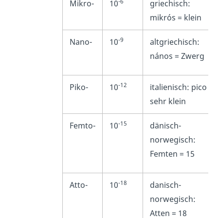
-6
Mikro-
10
griechisch:
mikrós = klein
-9
Nano-
10
altgriechisch:
nános = Zwerg
-12
Piko-
10
italienisch: pico =
sehr klein
-15
Femto-
10
dänisch-
norwegisch:
Femten = 15
-18
Atto-
10
danisch-
norwegisch:
Atten = 18