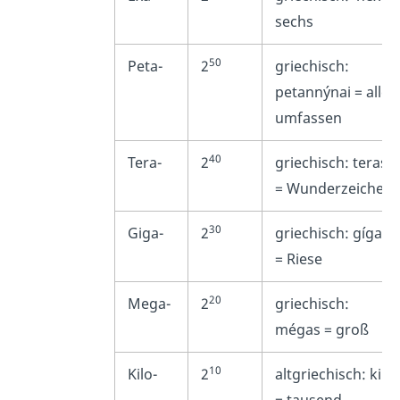
sechs
50
Peta-
2
griechisch:
petannýnai
= alles
umfassen
40
Tera-
2
griechisch: teras
= Wunderzeichen
30
Giga-
2
griechisch: gígas
= Riese
20
Mega-
2
griechisch:
mégas = groß
10
Kilo-
2
altgriechisch: kilo