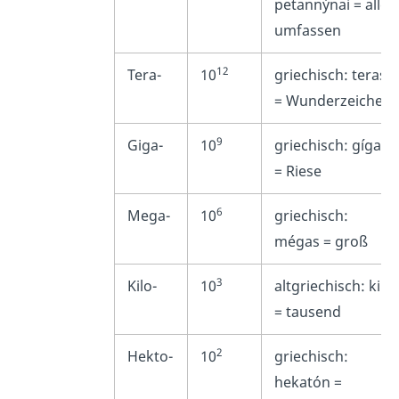
petannýnai
= alles
umfassen
12
Tera-
10
griechisch: teras
= Wunderzeichen
9
Giga-
10
griechisch: gígas
= Riese
6
Mega-
10
griechisch:
mégas = groß
3
Kilo-
10
altgriechisch: kilo
= tausend
2
Hekto-
10
griechisch:
hekatón =