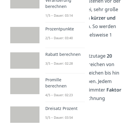
Veränderung
Maßeinheiten.
Präfixe stehen vor der
berechnen
Einheit und helfen dabei, sehr große
1/5 – Dauer: 03:14
oder sehr kleine
Zahlen
kürzer und
leserlicher
darzustellen. So werden
Prozentpunkte
aus 1000
Gramm
beispielsweise 1
2/5 – Dauer: 03:40
Kilo
gramm.
Rabatt berechnen
Insgesamt werden heutzutage
20
3/5 – Dauer: 02:28
Präfixe
verwendet. Sie reichen von
sehr großen
Zahlenbereichen bis hin
Promille
zu
kleinsten
Maßangaben. Jedem
berechnen
Präfix ist dabei ein bestimmter
Faktor
4/5 – Dauer: 02:23
zur einheitlichen Umrechnung
zugeordnet.
Dreisatz Prozent
5/5 – Dauer: 03:54
Einige
Beispiele
sind: