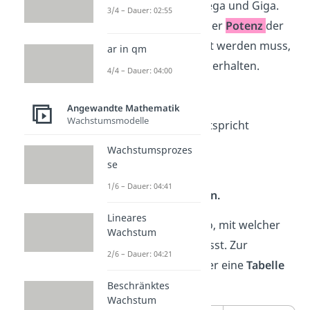
unter anderem Kilo, Mega und Giga.
3/4 – Dauer: 02:55
Sie geben an, mit welcher
Potenz
der
Zahlenwert
multipliziert werden muss,
ar in qm
um die „
ganze Zahl
“ zu erhalten.
4/4 – Dauer: 04:00
Beispiel:
Angewandte Mathematik
Wachstumsmodelle
3,4
Mega
-Sekunden entspricht
Wachstumsprozes
6
3,4
10
=
3.400.000
se
1/6 – Dauer: 04:41
also
3.400.000
Sekunden.
Lineares
Das
Präfix
zeigt dir also, mit welcher
Wachstum
Potenz
du rechnen musst. Zur
2/6 – Dauer: 04:21
Übersicht haben wir hier eine
Tabelle
erstellt:
Beschränktes
Wachstum