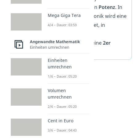
Basis der verwendeten
Potenz
. In
Mega Giga Tera
der Physik und Elektronik wird eine
10er
Potenz verwendet, in
4/4 – Dauer: 03:59
Informatik und
Angewandte Mathematik
Telekommunikation eine
2er
Einheiten umrechnen
Potenz.
Einheiten
umrechnen
1/6 – Dauer: 05:20
Volumen
umrechnen
2/6 – Dauer: 05:20
Cent in Euro
3/6 – Dauer: 04:43
Präfixe