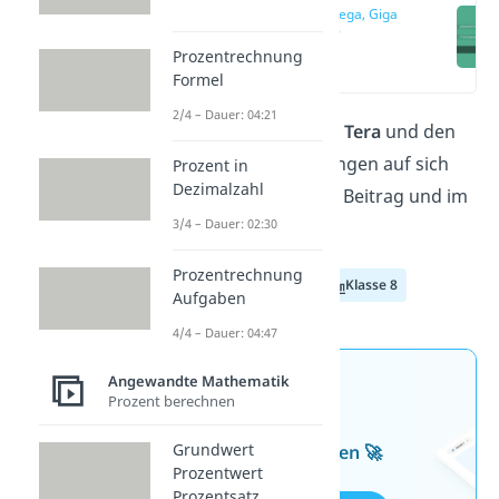
Was ist Mega, Giga
und Tera?
Prozentrechnung
(00:13)
Formel
2/4 – Dauer: 04:21
Was es mit
Mega, Giga, Tera
und den
anderen Größenordnungen auf sich
Prozent in
Dezimalzahl
hat, erfährst du hier im Beitrag und im
3/4 – Dauer: 02:30
Video
dazu!
Prozentrechnung
Klasse 6
Klasse 7
Klasse 8
Aufgaben
4/4 – Dauer: 04:47
Angewandte Mathematik
Jetzt neu: Teste dein
Prozent berechnen
Wissen mit unseren
Grundwert
kostenlosen Aufgaben 🚀
Prozentwert
Prozentsatz