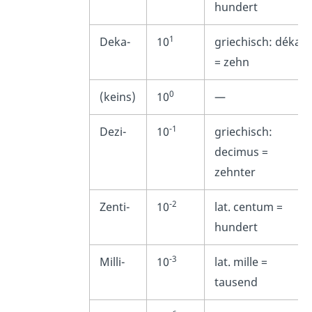
hundert
1
Deka-
10
griechisch: déka
= zehn
0
(keins)
10
—
-1
Dezi-
10
griechisch:
decimus =
zehnter
-2
Zenti-
10
lat.
centum
=
hundert
-3
Milli-
10
lat.
mille
=
tausend