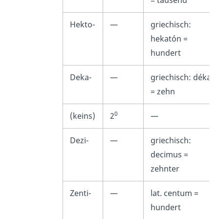
= tausend
Hekto-
—
griechisch:
hekatón =
hundert
Deka-
—
griechisch: déka
= zehn
0
(keins)
2
—
Dezi-
—
griechisch:
decimus =
zehnter
Zenti-
—
lat.
centum
=
hundert